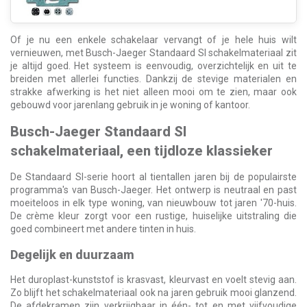
Of je nu een enkele schakelaar vervangt of je hele huis wilt
vernieuwen, met Busch-Jaeger Standaard SI schakelmateriaal zit
je altijd goed. Het systeem is eenvoudig, overzichtelijk en uit te
breiden met allerlei functies. Dankzij de stevige materialen en
strakke afwerking is het niet alleen mooi om te zien, maar ook
gebouwd voor jarenlang gebruik in je woning of kantoor.
Busch-Jaeger Standaard SI
schakelmateriaal, een tijdloze klassieker
De Standaard SI-serie hoort al tientallen jaren bij de populairste
programma's van Busch-Jaeger. Het ontwerp is neutraal en past
moeiteloos in elk type woning, van nieuwbouw tot jaren '70-huis.
De crème kleur zorgt voor een rustige, huiselijke uitstraling die
goed combineert met andere tinten in huis.
Degelijk en duurzaam
Het duroplast-kunststof is krasvast, kleurvast en voelt stevig aan.
Zo blijft het schakelmateriaal ook na jaren gebruik mooi glanzend.
De afdekramen zijn verkrijgbaar in één- tot en met vijfvoudige