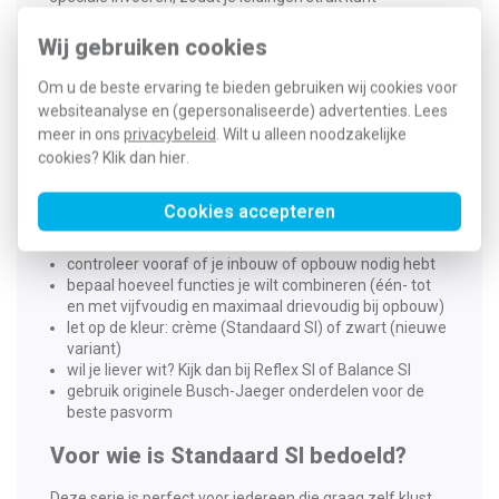
afwerken.
Wij gebruiken cookies
Zo monteer je alles eenvoudig zelf:
Om u de beste ervaring te bieden gebruiken wij cookies voor
Kies het juiste binnenwerk (schakelaar,
websiteanalyse en (gepersonaliseerde) advertenties. Lees
wandcontactdoos, dimmer)
meer in ons
privacybeleid
. Wilt u alleen noodzakelijke
Bevestig dit in de inbouwdoos of opbouwbak
Plaats de juiste centraalplaat en het afdekraam
cookies? Klik dan
hier
.
Klik alles stevig vast… en klaar!
Cookies accepteren
Handige tips bij je keuze
controleer vooraf of je inbouw of opbouw nodig hebt
bepaal hoeveel functies je wilt combineren (één- tot
en met vijfvoudig en maximaal drievoudig bij opbouw)
let op de kleur: crème (Standaard SI) of zwart (nieuwe
variant)
wil je liever wit? Kijk dan bij Reflex SI of Balance SI
gebruik originele Busch-Jaeger onderdelen voor de
beste pasvorm
Voor wie is Standaard SI bedoeld?
Deze serie is perfect voor iedereen die graag zelf klust