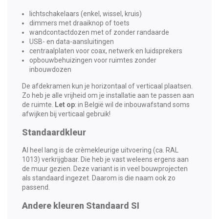
lichtschakelaars (enkel, wissel, kruis)
dimmers met draaiknop of toets
wandcontactdozen met of zonder randaarde
USB- en data-aansluitingen
centraalplaten voor coax, netwerk en luidsprekers
opbouwbehuizingen voor ruimtes zonder
inbouwdozen
De afdekramen kun je horizontaal of verticaal plaatsen.
Zo heb je alle vrijheid om je installatie aan te passen aan
de ruimte.
Let op
: in België wil de inbouwafstand soms
afwijken bij verticaal gebruik!
Standaardkleur
Al heel lang is de crèmekleurige uitvoering (ca. RAL
1013) verkrijgbaar. Die heb je vast weleens ergens aan
de muur gezien. Deze variant is in veel bouwprojecten
als standaard ingezet. Daarom is die naam ook zo
passend.
Andere kleuren Standaard SI