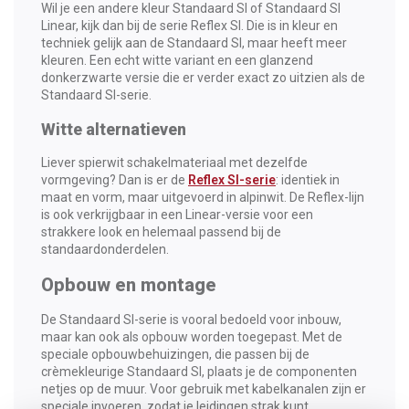
Wil je een andere kleur Standaard SI of Standaard SI
Linear, kijk dan bij de serie Reflex SI. Die is in kleur en
techniek gelijk aan de Standaard SI, maar heeft meer
kleuren. Een echt witte variant en een glanzend
donkerzwarte versie die er verder exact zo uitzien als de
Standaard SI-serie.
Witte alternatieven
Liever spierwit schakelmateriaal met dezelfde
vormgeving? Dan is er de
Reflex SI-serie
: identiek in
maat en vorm, maar uitgevoerd in alpinwit. De Reflex-lijn
is ook verkrijgbaar in een Linear-versie voor een
strakkere look en helemaal passend bij de
standaardonderdelen.
Opbouw en montage
De Standaard SI-serie is vooral bedoeld voor inbouw,
maar kan ook als opbouw worden toegepast. Met de
speciale opbouwbehuizingen, die passen bij de
crèmekleurige Standaard SI, plaats je de componenten
netjes op de muur. Voor gebruik met kabelkanalen zijn er
speciale invoeren, zodat je leidingen strak kunt