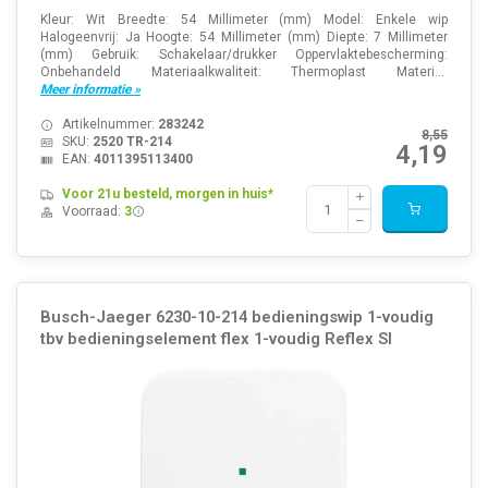
Kleur: Wit Breedte: 54 Millimeter (mm) Model: Enkele wip
Halogeenvrij: Ja Hoogte: 54 Millimeter (mm) Diepte: 7 Millimeter
(mm) Gebruik: Schakelaar/drukker Oppervlaktebescherming:
Onbehandeld Materiaalkwaliteit: Thermoplast Materi...
Meer informatie »
Artikelnummer:
283242
8,55
SKU:
2520 TR-214
4,19
EAN:
4011395113400
Voor 21u besteld, morgen in huis*
Voorraad:
3
Busch-Jaeger 6230-10-214 bedieningswip 1-voudig
tbv bedieningselement flex 1-voudig Reflex SI