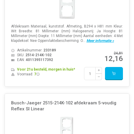
Afdekraam Materiaal, kunststof. Afmeting, B294 x H81 mm Kleur:
Wit Breedte: 81 Millimeter (mm) Halogeenvrij: Ja Hoogte: 81
Millimeter (mm) Diepte: 11 Millimeter (mm) Aantal eenheden: 4 Met
klapdeksel: Nee Oppervlaktebescherming: O...
Meer informatie »
Artikelnummer:
233189
24,81
SKU:
2514-214K-102
12,16
EAN:
4011395117392
Voor 21u besteld, morgen in huis*
Voorraad:
7
Busch-Jaeger 2515-214K-102 afdekraam 5-voudig
Reflex SI Linear