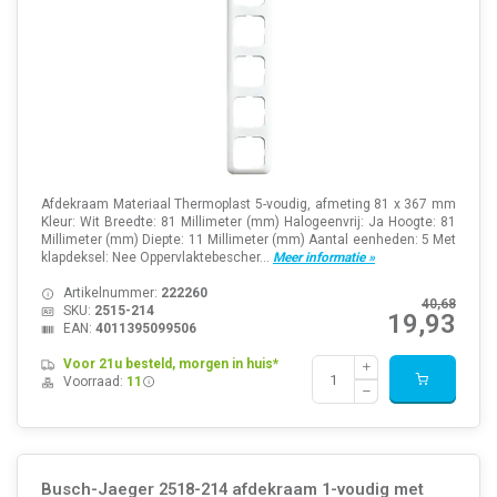
Afdekraam Materiaal Thermoplast 5-voudig, afmeting 81 x 367 mm
Kleur: Wit Breedte: 81 Millimeter (mm) Halogeenvrij: Ja Hoogte: 81
Millimeter (mm) Diepte: 11 Millimeter (mm) Aantal eenheden: 5 Met
klapdeksel: Nee Oppervlaktebescher...
Meer informatie »
Artikelnummer:
222260
40,68
SKU:
2515-214
19,93
EAN:
4011395099506
Voor 21u besteld, morgen in huis*
Voorraad:
11
Busch-Jaeger 2518-214 afdekraam 1-voudig met