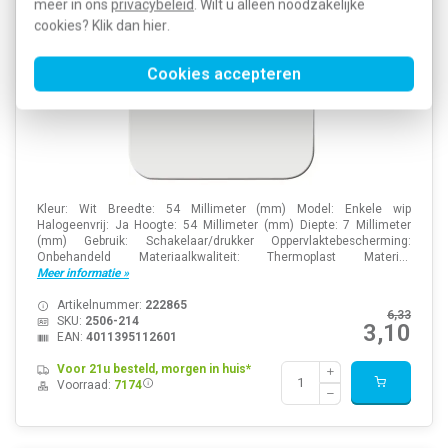
meer in ons
privacybeleid
. Wilt u alleen noodzakelijke
cookies? Klik dan
hier
.
Cookies accepteren
Kleur: Wit Breedte: 54 Millimeter (mm) Model: Enkele wip
Halogeenvrij: Ja Hoogte: 54 Millimeter (mm) Diepte: 7 Millimeter
(mm) Gebruik: Schakelaar/drukker Oppervlaktebescherming:
Onbehandeld Materiaalkwaliteit: Thermoplast Materi...
Meer informatie »
Artikelnummer:
222865
6,33
SKU:
2506-214
3,10
EAN:
4011395112601
Voor 21u besteld, morgen in huis*
Voorraad:
7174