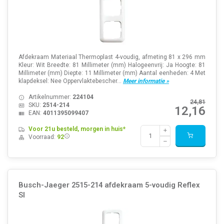
Afdekraam Materiaal Thermoplast 4-voudig, afmeting 81 x 296 mm
Kleur: Wit Breedte: 81 Millimeter (mm) Halogeenvrij: Ja Hoogte: 81
Millimeter (mm) Diepte: 11 Millimeter (mm) Aantal eenheden: 4 Met
klapdeksel: Nee Oppervlaktebescher...
Meer informatie »
Artikelnummer:
224104
24,81
SKU:
2514-214
12,16
EAN:
4011395099407
Voor 21u besteld, morgen in huis*
Voorraad:
92
Busch-Jaeger 2515-214 afdekraam 5-voudig Reflex
SI