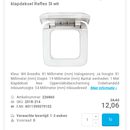
klapdeksel Reflex SI wit
Kleur: Wit Breedte: 81 Millimeter (mm) Halogeenvrij: Ja Hoogte: 81
Millimeter (mm) Diepte: 19 Millimeter (mm) Aantal eenheden: 1 Met
klapdeksel: Nee Oppervlaktebescherming: Onbehandeld
Inbouwhoogte: 54 Millimeter (mm) Inbouwbreed...
Meer informatie »
Artikelnummer:
226860
24,62
SKU:
2518-214
12,06
EAN:
4011395079102
Verwachte levertijd: 1-2 weken
Voorraad:
0