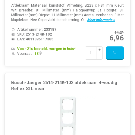
Afdekraam Materiaal, kunststof. Afmeting, B223 x H81 mm Kleur:
Wit Breedte: 81 Millimeter (mm) Halogeenvrij: Ja Hoogte: 81
Millimeter (mm) Diepte: 11 Millimeter (mm) Aantal eenheden: 3 Met
klapdeksel: Nee Oppervlaktebescherming: O...
Meer informatie »
Artikelnummer:
233187
14,21
SKU:
2513-214K-102
6,96
EAN:
4011395117385
Voor 21u besteld, morgen in huis*
Voorraad:
18
Busch-Jaeger 2514-214K-102 afdekraam 4-voudig
Reflex SI Linear