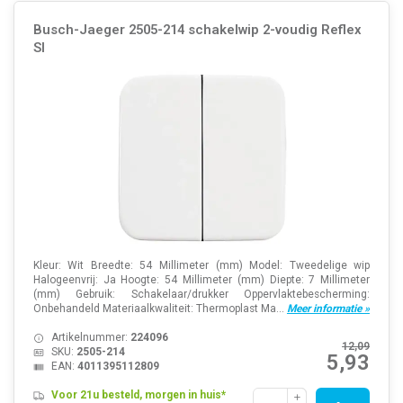
Busch-Jaeger 2505-214 schakelwip 2-voudig Reflex
SI
Kleur: Wit Breedte: 54 Millimeter (mm) Model: Tweedelige wip
Halogeenvrij: Ja Hoogte: 54 Millimeter (mm) Diepte: 7 Millimeter
(mm) Gebruik: Schakelaar/drukker Oppervlaktebescherming:
Onbehandeld Materiaalkwaliteit: Thermoplast Ma...
Meer informatie »
Artikelnummer:
224096
12,09
SKU:
2505-214
5,93
EAN:
4011395112809
Voor 21u besteld, morgen in huis*