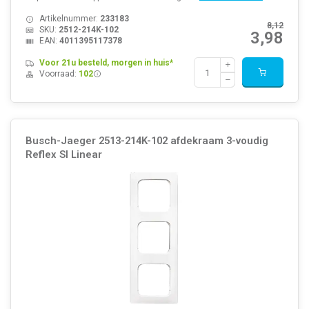
Artikelnummer:
233183
8,12
SKU:
2512-214K-102
3,98
EAN:
4011395117378
Voor 21u besteld, morgen in huis*
Voorraad:
102
Busch-Jaeger 2513-214K-102 afdekraam 3-voudig
Reflex SI Linear