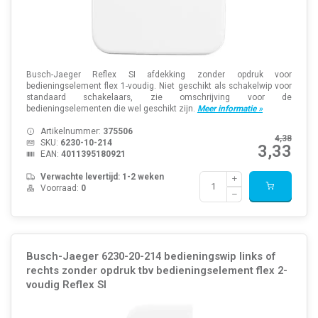
Busch-Jaeger Reflex SI afdekking zonder opdruk voor
bedieningselement flex 1-voudig. Niet geschikt als schakelwip voor
standaard schakelaars, zie omschrijving voor de
bedieningselementen die wel geschikt zijn.
Meer informatie »
Artikelnummer:
375506
4,38
SKU:
6230-10-214
3,33
EAN:
4011395180921
Verwachte levertijd: 1-2 weken
Voorraad:
0
Busch-Jaeger 6230-20-214 bedieningswip links of
rechts zonder opdruk tbv bedieningselement flex 2-
voudig Reflex SI