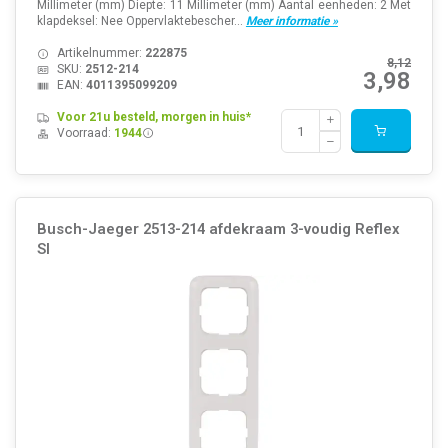
Millimeter (mm) Diepte: 11 Millimeter (mm) Aantal eenheden: 2 Met
klapdeksel: Nee Oppervlaktebescher...
Meer informatie »
Artikelnummer:
222875
8,12
SKU:
2512-214
3,98
EAN:
4011395099209
Voor 21u besteld, morgen in huis*
Voorraad:
1944
Busch-Jaeger 2513-214 afdekraam 3-voudig Reflex
SI