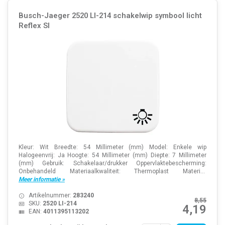
Busch-Jaeger 2520 LI-214 schakelwip symbool licht
Reflex SI
Kleur: Wit Breedte: 54 Millimeter (mm) Model: Enkele wip
Halogeenvrij: Ja Hoogte: 54 Millimeter (mm) Diepte: 7 Millimeter
(mm) Gebruik: Schakelaar/drukker Oppervlaktebescherming:
Onbehandeld Materiaalkwaliteit: Thermoplast Materi...
Meer informatie »
Artikelnummer:
283240
8,55
SKU:
2520 LI-214
4,19
EAN:
4011395113202