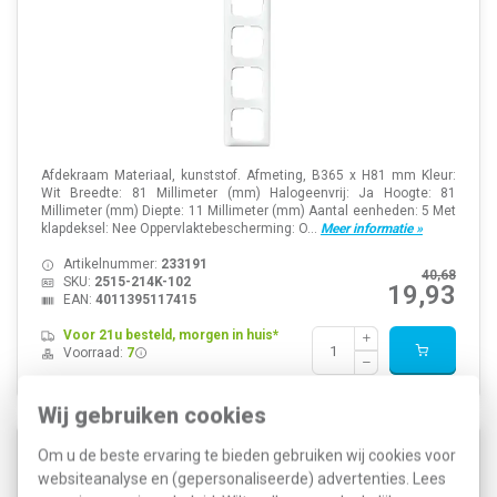
Afdekraam Materiaal, kunststof. Afmeting, B365 x H81 mm Kleur:
Wit Breedte: 81 Millimeter (mm) Halogeenvrij: Ja Hoogte: 81
Millimeter (mm) Diepte: 11 Millimeter (mm) Aantal eenheden: 5 Met
klapdeksel: Nee Oppervlaktebescherming: O...
Meer informatie »
Artikelnummer:
233191
40,68
SKU:
2515-214K-102
19,93
EAN:
4011395117415
Voor 21u besteld, morgen in huis*
Voorraad:
7
Wij gebruiken cookies
Om u de beste ervaring te bieden gebruiken wij cookies voor
Busch-Jaeger 2506-214 schakelwip Reflex SI
websiteanalyse en (gepersonaliseerde) advertenties. Lees