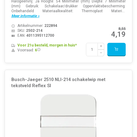
Halogeenvrij: Ja Hoogte: 54 Millimeter (mm) Diepte: 7 Millimeter
(mm) Gebruik: Schakelaar/drukker Oppervlaktebescherming:
Onbehandeld Materiaalkwaliteit: Thermoplast Materi...
Meer informatie »
Artikelnummer:
222894
8,55
SKU:
2502-214
4,19
EAN:
4011395112700
Voor 21u besteld, morgen in huis*
Voorraad:
6
Busch-Jaeger 2510 NLI-214 schakelwip met
tekstveld Reflex SI