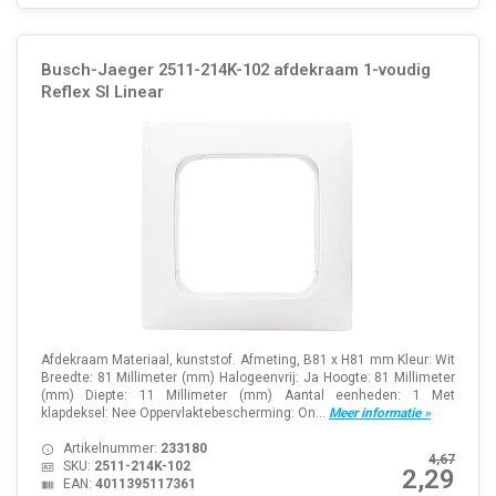
Busch-Jaeger 2511-214K-102 afdekraam 1-voudig
Reflex SI Linear
Afdekraam Materiaal, kunststof. Afmeting, B81 x H81 mm Kleur: Wit
Breedte: 81 Millimeter (mm) Halogeenvrij: Ja Hoogte: 81 Millimeter
(mm) Diepte: 11 Millimeter (mm) Aantal eenheden: 1 Met
klapdeksel: Nee Oppervlaktebescherming: On...
Meer informatie »
Artikelnummer:
233180
4,67
SKU:
2511-214K-102
2,29
EAN:
4011395117361