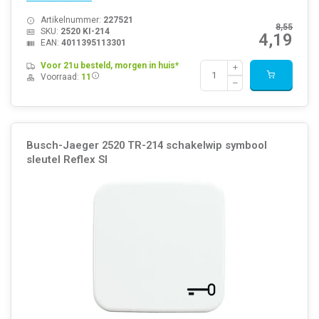
Artikelnummer:
227521
8,55
SKU:
2520 KI-214
4,19
EAN:
4011395113301
Voor 21u besteld, morgen in huis*
Voorraad:
11
Busch-Jaeger 2520 TR-214 schakelwip symbool
sleutel Reflex SI