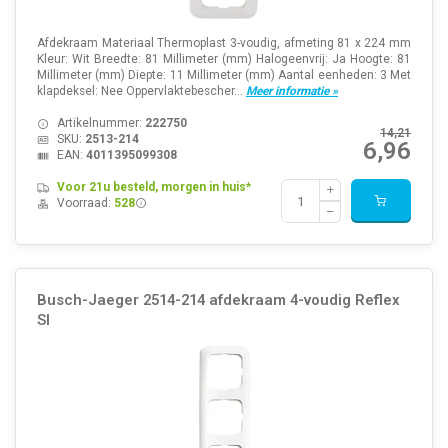
Afdekraam Materiaal Thermoplast 3-voudig, afmeting 81 x 224 mm
Kleur: Wit Breedte: 81 Millimeter (mm) Halogeenvrij: Ja Hoogte: 81
Millimeter (mm) Diepte: 11 Millimeter (mm) Aantal eenheden: 3 Met
klapdeksel: Nee Oppervlaktebescher...
Meer informatie »
Artikelnummer:
222750
14,21
SKU:
2513-214
6,96
EAN:
4011395099308
Voor 21u besteld, morgen in huis*
Voorraad:
528
Busch-Jaeger 2514-214 afdekraam 4-voudig Reflex
SI