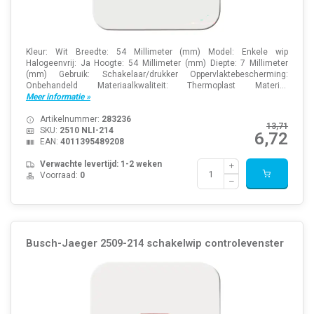
Kleur: Wit Breedte: 54 Millimeter (mm) Model: Enkele wip
Halogeenvrij: Ja Hoogte: 54 Millimeter (mm) Diepte: 7 Millimeter
(mm) Gebruik: Schakelaar/drukker Oppervlaktebescherming:
Onbehandeld Materiaalkwaliteit: Thermoplast Materi...
Meer informatie »
Artikelnummer:
283236
13,71
SKU:
2510 NLI-214
6,72
EAN:
4011395489208
Verwachte levertijd: 1-2 weken
Voorraad:
0
Busch-Jaeger 2509-214 schakelwip controlevenster