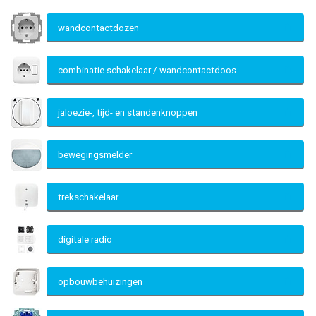
wandcontactdozen
combinatie schakelaar / wandcontactdoos
jaloezie-, tijd- en standenknoppen
bewegingsmelder
trekschakelaar
digitale radio
opbouwbehuizingen