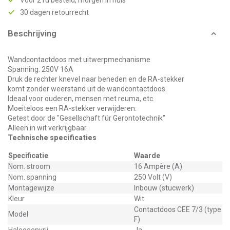
Voor 21u besteld, morgen in huis*
30 dagen retourrecht
Beschrijving
Wandcontactdoos met uitwerpmechanisme
Spanning: 250V 16A
Druk de rechter knevel naar beneden en de RA-stekker
komt zonder weerstand uit de wandcontactdoos.
Ideaal voor ouderen, mensen met reuma, etc.
Moeiteloos een RA-stekker verwijderen.
Getest door de "Gesellschaft für Gerontotechnik"
Alleen in wit verkrijgbaar.
Technische specificaties
Specificatie
Waarde
Nom. stroom
16 Ampère (A)
Nom. spanning
250 Volt (V)
Montagewijze
Inbouw (stucwerk)
Kleur
Wit
Contactdoos CEE 7/3 (type
Model
F)