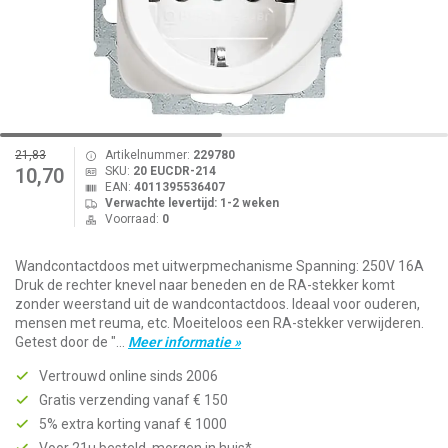
21,83
Artikelnummer:
229780
SKU:
20 EUCDR-214
10,70
EAN:
4011395536407
Verwachte levertijd: 1-2 weken
Voorraad:
0
Wandcontactdoos met uitwerpmechanisme Spanning: 250V 16A
Druk de rechter knevel naar beneden en de RA-stekker komt
zonder weerstand uit de wandcontactdoos. Ideaal voor ouderen,
mensen met reuma, etc. Moeiteloos een RA-stekker verwijderen.
Getest door de "...
Meer informatie »
Vertrouwd online sinds 2006
Gratis verzending vanaf € 150
5% extra korting vanaf € 1000