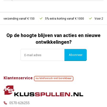
s verzending vanaf € 150
5% extra korting vanaf € 1000
Voor 21u be
Op de hoogte blijven van acties en nieuwe
ontwikkelingen?
Abonneer
Klantenservice
nu telefonisch niet bereikbaar
0570-626255