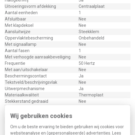
Halogeenvrij
Ja
Uitvoeringsvorm afdekking
Centraalplaat
Aantal eenheden
1
Afsluitbaar
Nee
Met klapdeksel
Nee
Aansluitwijze
Steekklem
Oppervlaktebescherming
Onbehandeld
Met signaallamp
Nee
Aantal fasen
1
Met verhoogde aanraakbeveiliging
Nee
Frequentie
50 Hertz
Met aan/uitschakelaar
Nee
Beschermingscontact
Ja
Tekstveld/beschrijvingsvlak
Nee
Uitwerpmechanisme
Ja
Materiaalkwaliteit
Thermoplast
Stekkerstand gedraaid
Nee
Overspanningsbeveiliging
Nee
Foutstroombeveiliging
Nee
Wij gebruiken cookies
Speciale voeding
Geen
Geïsoleerde montage
Om u de beste ervaring te bieden gebruiken wij cookies voor
Ja
Materiaal
websiteanalyse en (gepersonaliseerde) advertenties. Lees
Kunststof