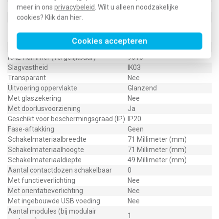
Nom. foutstroom
meer in ons
privacybeleid
. Wilt u alleen noodzakelijke
0 Milliampère (mA)
Bevestigingswijze
cookies? Klik dan
hier
.
Klauw-/schroefbevestiging
Voor "verzwarende omstandigheden"
Nee
(conform VDE)
Cookies accepteren
Opdruk/indicatie
Geen
RAL-nummer (vergelijkbaar)
9010
Slagvastheid
IK03
Transparant
Nee
Uitvoering oppervlakte
Glanzend
Met glaszekering
Nee
Met doorlusvoorziening
Ja
Geschikt voor beschermingsgraad (IP)
IP20
Fase-aftakking
Geen
Schakelmateriaalbreedte
71 Millimeter (mm)
Schakelmateriaalhoogte
71 Millimeter (mm)
Schakelmateriaaldiepte
49 Millimeter (mm)
Aantal contactdozen schakelbaar
0
Met functieverlichting
Nee
Met oriëntatieverlichting
Nee
Met ingebouwde USB voeding
Nee
Aantal modules (bij modulair
1