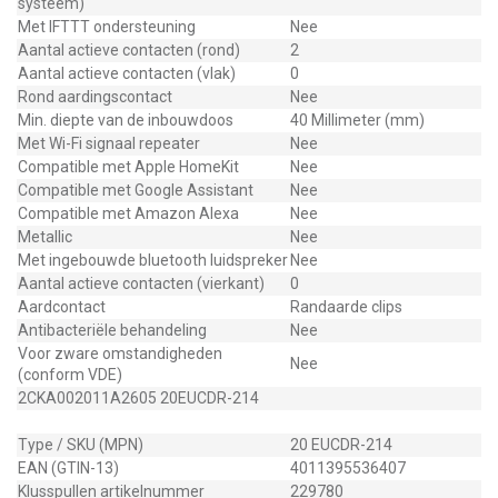
systeem)
Met IFTTT ondersteuning
Nee
Aantal actieve contacten (rond)
2
Aantal actieve contacten (vlak)
0
Rond aardingscontact
Nee
Min. diepte van de inbouwdoos
40 Millimeter (mm)
Met Wi-Fi signaal repeater
Nee
Compatible met Apple HomeKit
Nee
Compatible met Google Assistant
Nee
Compatible met Amazon Alexa
Nee
Metallic
Nee
Met ingebouwde bluetooth luidspreker
Nee
Aantal actieve contacten (vierkant)
0
Aardcontact
Randaarde clips
Antibacteriële behandeling
Nee
Voor zware omstandigheden
Nee
(conform VDE)
2CKA002011A2605 20EUCDR-214
Type / SKU (MPN)
20 EUCDR-214
EAN (GTIN-13)
4011395536407
Klusspullen artikelnummer
229780