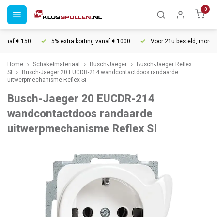
0
naf € 150
5% extra korting vanaf € 1000
Voor 21u besteld, morgen in
Home
Schakelmateriaal
Busch-Jaeger
Busch-Jaeger Reflex
SI
Busch-Jaeger 20 EUCDR-214 wandcontactdoos randaarde
uitwerpmechanisme Reflex SI
Busch-Jaeger 20 EUCDR-214
wandcontactdoos randaarde
uitwerpmechanisme Reflex SI