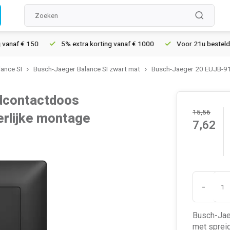
 € 150
5% extra korting vanaf € 1000
Voor 21u besteld, morge
ance SI
Busch-Jaeger Balance SI zwart mat
Busch-Jaeger 20 EUJB-915
dcontactdoos
15,56
erlijke montage
7,62
-
Busch-Jaeg
met sprei