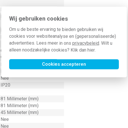
Nee
Nee
Wij gebruiken cookies
Om u de beste ervaring te bieden gebruiken wij
Nee
cookies voor websiteanalyse en (gepersonaliseerde)
Klauw-/schroefbevestiging
advertenties. Lees meer in ons
privacybeleid
. Wilt u
alleen noodzakelijke cookies? Klik dan
hier
.
Geen
9004
Cookies accepteren
Mat
Nee
Nee
IP20
81 Millimeter (mm)
81 Millimeter (mm)
45 Millimeter (mm)
Nee
Nee