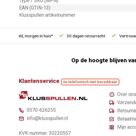
Type / SKU (MPN)
EAN (GTIN-13)
Klusspullen artikelnummer
besteld, morgen in huis*
30 dagen retourrecht
Vertrouwd onl
Op de hoogte blijven va
Klantenservice
nu telefonisch niet bereikbaar
Over on
Verzende
0570-626255
Retourne
info@klusspullen.nl
Betaalm
Mijn acc
KVK-nummer: 30220557