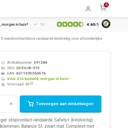
0
4.60
/
5
n in huis*
30 dagen retourrecht
Vertrouwd online sinds 2006
 wandcontactdoos randaarde kindveilig voor afzonderlijke
Artikelnummer:
591284
SKU:
20 EUJB-915
EAN:
4011395360576
Voor 21u besteld, morgen in huis*
Voorraad:
93
+
Toevoegen aan winkelwagen
er stopcontact randaarde Safety+ (kindveilig)
dklemmen, Balance SI, zwart mat. Compleet met