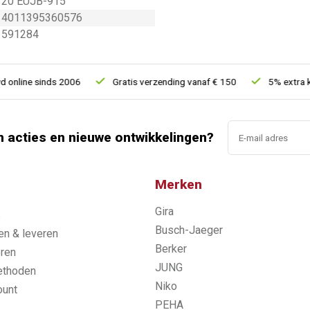
20 EUJB-915
4011395360576
591284
ine sinds 2006
Gratis verzending vanaf € 150
5% extra korti
n acties en nieuwe ontwikkelingen?
Merken
Gira
s
Busch-Jaeger
n & leveren
Berker
ren
JUNG
ethoden
Niko
ount
PEHA