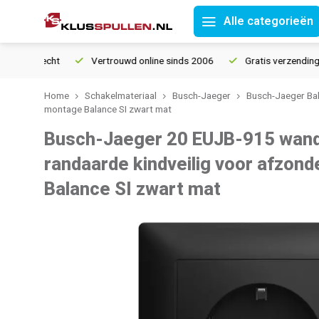
Alle categorieën
urrecht
Vertrouwd online sinds 2006
Gratis verzending vanaf
Home
Schakelmateriaal
Busch-Jaeger
Busch-Jaeger Bal
montage Balance SI zwart mat
Busch-Jaeger 20 EUJB-915 wan
randaarde kindveilig voor afzond
Balance SI zwart mat