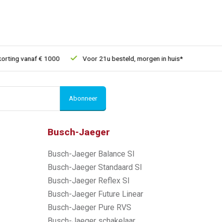
ng vanaf € 1000
Voor 21u besteld, morgen in huis*
30 dagen r
Abonneer
Busch-Jaeger
Busch-Jaeger Balance SI
Busch-Jaeger Standaard SI
Busch-Jaeger Reflex SI
Busch-Jaeger Future Linear
Busch-Jaeger Pure RVS
Busch-Jaeger schakelaar