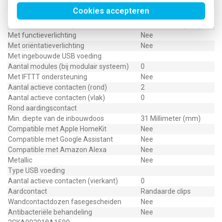
Schakelmateriaalbreedte
71 Millimeter (mm)
Cookies accepteren
Schakelmateriaalhoogte
71 Millimeter (mm)
Schakelmateriaaldiepte
49 Millimeter (mm)
Met functieverlichting
Nee
Met oriëntatieverlichting
Nee
Met ingebouwde USB voeding
Aantal modules (bij modulair systeem)
0
Met IFTTT ondersteuning
Nee
Aantal actieve contacten (rond)
2
Aantal actieve contacten (vlak)
0
Rond aardingscontact
Min. diepte van de inbouwdoos
31 Millimeter (mm)
Compatible met Apple HomeKit
Nee
Compatible met Google Assistant
Nee
Compatible met Amazon Alexa
Nee
Metallic
Nee
Type USB voeding
Aantal actieve contacten (vierkant)
0
Aardcontact
Randaarde clips
Wandcontactdozen fasegescheiden
Nee
Antibacteriële behandeling
Nee