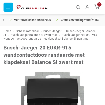
0
t
Vertrouwd online sinds 2006
Gratis verzending vanaf € 150
Home
Schakelmateriaal
Busch-Jaeger
Busch-Jaeger Balance
SI
Busch-Jaeger Balance SI zwart mat
Busch-Jaeger 20 EUKR-915
wandcontactdoos randaarde met klapdeksel Balance SI zwart mat
Busch-Jaeger 20 EUKR-915
wandcontactdoos randaarde met
klapdeksel Balance SI zwart mat