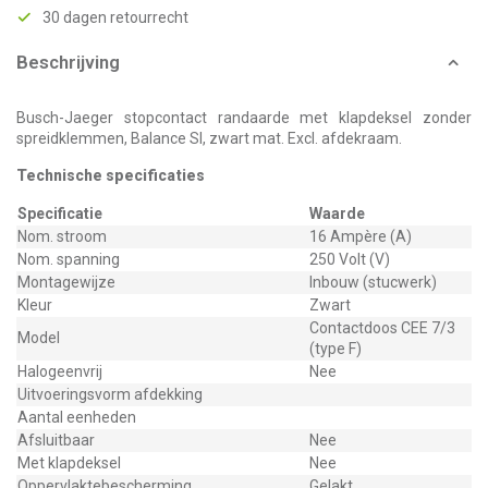
30 dagen retourrecht
Beschrijving
Busch-Jaeger stopcontact randaarde met klapdeksel zonder
spreidklemmen, Balance SI, zwart mat. Excl. afdekraam.
Technische specificaties
Specificatie
Waarde
Nom. stroom
16 Ampère (A)
Nom. spanning
250 Volt (V)
Montagewijze
Inbouw (stucwerk)
Kleur
Zwart
Contactdoos CEE 7/3
Model
(type F)
Halogeenvrij
Nee
Uitvoeringsvorm afdekking
Aantal eenheden
Afsluitbaar
Nee
Met klapdeksel
Nee
Oppervlaktebescherming
Gelakt