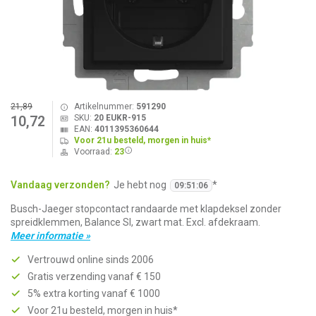
21,89
Artikelnummer:
591290
SKU:
20 EUKR-915
10,72
EAN:
4011395360644
Voor 21u besteld, morgen in huis*
Voorraad:
23
Vandaag verzonden?
Je hebt nog
*
09
:
51
:
06
Busch-Jaeger stopcontact randaarde met klapdeksel zonder
spreidklemmen, Balance SI, zwart mat. Excl. afdekraam.
Meer informatie »
Vertrouwd online sinds 2006
Gratis verzending vanaf € 150
5% extra korting vanaf € 1000
Voor 21u besteld, morgen in huis*