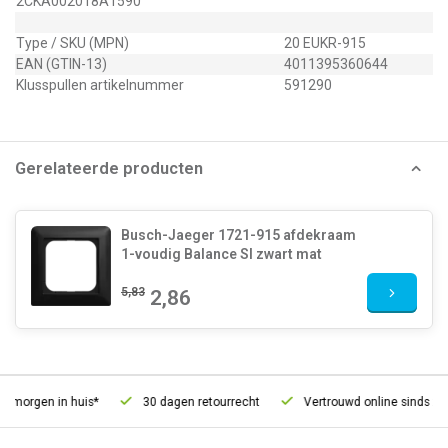
2CKA002018A1590
Type / SKU (MPN)
20 EUKR-915
EAN (GTIN-13)
4011395360644
Klusspullen artikelnummer
591290
Gerelateerde producten
Busch-Jaeger 1721-915 afdekraam
1-voudig Balance SI zwart mat
5,83
2,86
 morgen in huis*
30 dagen retourrecht
Vertrouwd online sinds 200