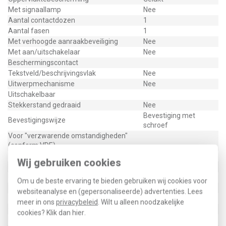
Met signaallamp
Nee
Aantal contactdozen
1
Aantal fasen
1
Met verhoogde aanraakbeveiliging
Nee
Met aan/uitschakelaar
Nee
Beschermingscontact
Tekstveld/beschrijvingsvlak
Nee
Uitwerpmechanisme
Nee
Uitschakelbaar
Stekkerstand gedraaid
Nee
Bevestiging met
Bevestigingswijze
schroef
Voor "verzwarende omstandigheden"
(conform VDE)
Opdruk/indicatie
Geen
Wij gebruiken cookies
RAL-nummer (vergelijkbaar)
9004
Uitvoering oppervlakte
Mat
Om u de beste ervaring te bieden gebruiken wij cookies voor
Met glaszekering
Nee
websiteanalyse en (gepersonaliseerde) advertenties. Lees
Met doorlusvoorziening
Nee
meer in ons
privacybeleid
. Wilt u alleen noodzakelijke
Geschikt voor beschermingsgraad (IP)
IP20
cookies? Klik dan
hier
.
Fase-aftakking