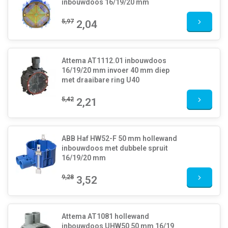
inbouwdoos 16/19/20 mm
5,97
2,04
Attema AT1112.01 inbouwdoos
16/19/20 mm invoer 40 mm diep
met draaibare ring U40
5,42
2,21
ABB Haf HW52-F 50 mm hollewand
inbouwdoos met dubbele spruit
16/19/20 mm
9,28
3,52
Attema AT1081 hollewand
inbouwdoos UHW50 50 mm 16/19