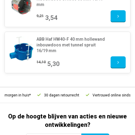
mm
9,21
3,54
ABB Haf HW40-F 40 mm hollewand
inbouwdoos met tunnel spruit
16/19 mm
14,10
5,30
 morgen in huis*
30 dagen retourrecht
Vertrouwd online sinds 200
Op de hoogte blijven van acties en nieuwe
ontwikkelingen?