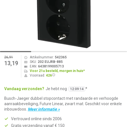
26,91
Artikelnummer:
542365
SKU:
202 EUJRB-885
13,19
EAN:
6438199005713
Voor 21u besteld, morgen in huis*
Voorraad:
426
Vandaag verzonden?
Je hebt nog
*
12
:
09
:
14
Busch-Jaeger dubbel stopcontact met randaarde en verhoogde
aanraakbeveiliging, Future Linear, zwart mat. Geschikt voor enkele
inbouwdoos.
Meer informatie »
Vertrouwd online sinds 2006
Gratis verzending vanaf € 150