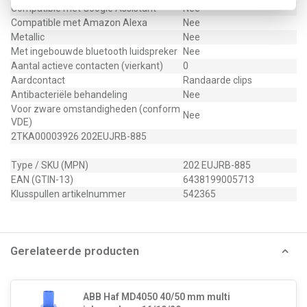
Compatible met Google Assistant
Nee
Compatible met Amazon Alexa
Nee
Metallic
Nee
Met ingebouwde bluetooth luidspreker
Nee
Aantal actieve contacten (vierkant)
0
Aardcontact
Randaarde clips
Antibacteriële behandeling
Nee
Voor zware omstandigheden (conform
Nee
VDE)
2TKA00003926 202EUJRB-885
Type / SKU (MPN)
202 EUJRB-885
EAN (GTIN-13)
6438199005713
Klusspullen artikelnummer
542365
Gerelateerde producten
ABB Haf MD4050 40/50 mm multi