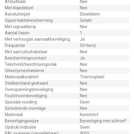
Afsluitbaar
Nee
Met klapdeksel
Nee
Aansluitwijze
Steekklem
Oppervlaktebescherming
Gelakt
Met signaallamp
Nee
Aantal fasen
1
Met verhoogde aanraakbeveiliging
Ja
Frequentie
50 Hertz
Met aan/uitschakelaar
Nee
Beschermingscontact
Ja
Tekstveld/beschrijvingsvlak
Nee
Uitwerpmechanisme
Nee
Materiaalkwaliteit
Thermoplast
Stekkerstand gedraaid
Nee
Overspanningsbeveiliging
Nee
Foutstroombeveiliging
Nee
Speciale voeding
Geen
Geïsoleerde montage
Nee
Materiaal
Kunststof
Bevestigingswijze
Bevestiging met schroef
Opdruk/indicatie
Geen
RAL-nummer (vergelijkbaar)
9005