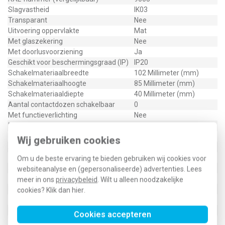
Slagvastheid
IK03
Transparant
Nee
Uitvoering oppervlakte
Mat
Met glaszekering
Nee
Met doorlusvoorziening
Ja
Geschikt voor beschermingsgraad (IP)
IP20
Schakelmateriaalbreedte
102 Millimeter (mm)
Schakelmateriaalhoogte
85 Millimeter (mm)
Schakelmateriaaldiepte
40 Millimeter (mm)
Aantal contactdozen schakelbaar
0
Met functieverlichting
Nee
Met oriëntatieverlichting
Nee
Met ingebouwde USB voeding
Nee
Wij gebruiken cookies
Aantal modules (bij modulair systeem)
0
Met IFTTT ondersteuning
Nee
Om u de beste ervaring te bieden gebruiken wij cookies voor
Aantal actieve contacten (rond)
4
websiteanalyse en (gepersonaliseerde) advertenties. Lees
Aantal actieve contacten (vlak)
0
meer in ons
privacybeleid
. Wilt u alleen noodzakelijke
Rond aardingscontact
Nee
cookies? Klik dan
hier
.
Min. diepte van de inbouwdoos
40 Millimeter (mm)
Met Wi-Fi signaal repeater
Nee
Cookies accepteren
Compatible met Apple HomeKit
Nee