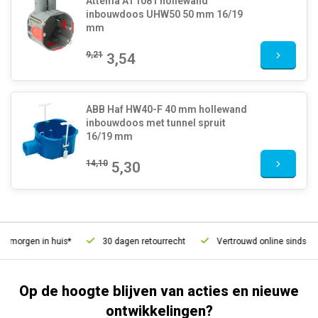
Attema AT1081 hollewand
inbouwdoos UHW50 50 mm 16/19
mm
9,21
3,54
ABB Haf HW40-F 40 mm hollewand
inbouwdoos met tunnel spruit
16/19 mm
14,10
5,30
morgen in huis*
30 dagen retourrecht
Vertrouwd online sinds 2006
Op de hoogte blijven van acties en nieuwe
ontwikkelingen?