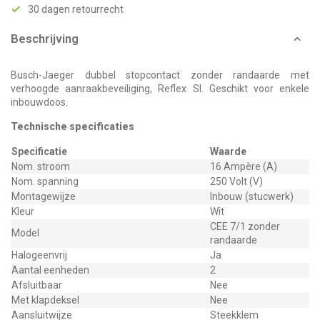
30 dagen retourrecht
Beschrijving
Busch-Jaeger dubbel stopcontact zonder randaarde met
verhoogde aanraakbeveiliging, Reflex SI. Geschikt voor enkele
inbouwdoos.
Technische specificaties
Specificatie
Waarde
Nom. stroom
16 Ampère (A)
Nom. spanning
250 Volt (V)
Montagewijze
Inbouw (stucwerk)
Kleur
Wit
CEE 7/1 zonder
Model
randaarde
Halogeenvrij
Ja
Aantal eenheden
2
Afsluitbaar
Nee
Met klapdeksel
Nee
Aansluitwijze
Steekklem