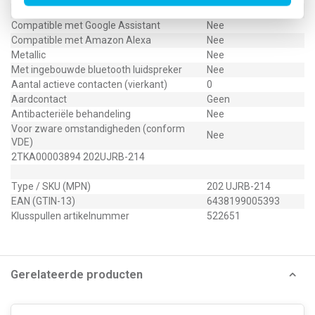
Compatible met Apple HomeKit
Nee
Compatible met Google Assistant
Nee
Compatible met Amazon Alexa
Nee
Metallic
Nee
Met ingebouwde bluetooth luidspreker
Nee
Aantal actieve contacten (vierkant)
0
Aardcontact
Geen
Antibacteriële behandeling
Nee
Voor zware omstandigheden (conform
Nee
VDE)
2TKA00003894 202UJRB-214
Type / SKU (MPN)
202 UJRB-214
EAN (GTIN-13)
6438199005393
Klusspullen artikelnummer
522651
Gerelateerde producten