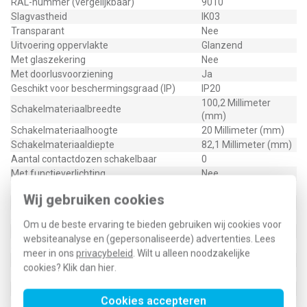
RAL-nummer (vergelijkbaar)
9010
Slagvastheid
IK03
Transparant
Nee
Uitvoering oppervlakte
Glanzend
Met glaszekering
Nee
Met doorlusvoorziening
Ja
Geschikt voor beschermingsgraad (IP)
IP20
100,2 Millimeter
Schakelmateriaalbreedte
(mm)
Schakelmateriaalhoogte
20 Millimeter (mm)
Schakelmateriaaldiepte
82,1 Millimeter (mm)
Aantal contactdozen schakelbaar
0
Met functieverlichting
Nee
Met oriëntatieverlichting
Nee
Wij gebruiken cookies
Met ingebouwde USB voeding
Nee
Aantal modules (bij modulair systeem)
0
Om u de beste ervaring te bieden gebruiken wij cookies voor
Met IFTTT ondersteuning
Nee
websiteanalyse en (gepersonaliseerde) advertenties. Lees
Aantal actieve contacten (rond)
4
meer in ons
privacybeleid
. Wilt u alleen noodzakelijke
Aantal actieve contacten (vlak)
0
cookies? Klik dan
hier
.
Rond aardingscontact
Nee
Min. diepte van de inbouwdoos
40 Millimeter (mm)
Cookies accepteren
Met Wi-Fi signaal repeater
Nee