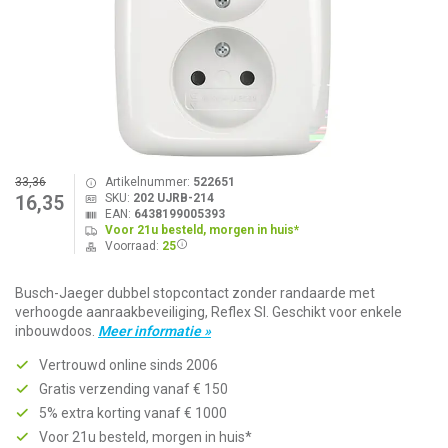
33,36
Artikelnummer:
522651
SKU:
202 UJRB-214
16,35
EAN:
6438199005393
Voor 21u besteld, morgen in huis*
Voorraad:
25
Busch-Jaeger dubbel stopcontact zonder randaarde met
verhoogde aanraakbeveiliging, Reflex SI. Geschikt voor enkele
inbouwdoos.
Meer informatie »
Vertrouwd online sinds 2006
Gratis verzending vanaf € 150
5% extra korting vanaf € 1000
Voor 21u besteld, morgen in huis*