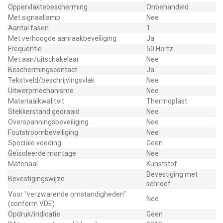
Oppervlaktebescherming
Onbehandeld
Met signaallamp
Nee
Aantal fasen
1
Met verhoogde aanraakbeveiliging
Ja
Frequentie
50 Hertz
Met aan/uitschakelaar
Nee
Beschermingscontact
Ja
Tekstveld/beschrijvingsvlak
Nee
Uitwerpmechanisme
Nee
Materiaalkwaliteit
Thermoplast
Stekkerstand gedraaid
Nee
Overspanningsbeveiliging
Nee
Foutstroombeveiliging
Nee
Speciale voeding
Geen
Geïsoleerde montage
Nee
Materiaal
Kunststof
Bevestiging met
Bevestigingswijze
schroef
Voor "verzwarende omstandigheden"
Nee
(conform VDE)
Opdruk/indicatie
Geen