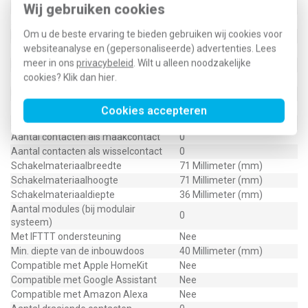
Wij gebruiken cookies
Bevestigingswijze
Klauw-/schroefbevestiging
Aantal wippen
1
Om u de beste ervaring te bieden gebruiken wij cookies voor
Met verlichting
Nee
websiteanalyse en (gepersonaliseerde) advertenties. Lees
RAL-nummer (vergelijkbaar)
5010
meer in ons
privacybeleid
. Wilt u alleen noodzakelijke
Met lichtbron
Nee
cookies? Klik dan
hier
.
Transparant
Nee
Uitvoering oppervlakte
Mat
Geschikt voor beschermingsgraad (IP)
IP21
Cookies accepteren
Aantal contacten als verbreekcontact
0
Aantal contacten als maakcontact
0
Aantal contacten als wisselcontact
0
Schakelmateriaalbreedte
71 Millimeter (mm)
Schakelmateriaalhoogte
71 Millimeter (mm)
Schakelmateriaaldiepte
36 Millimeter (mm)
Aantal modules (bij modulair
0
systeem)
Met IFTTT ondersteuning
Nee
Min. diepte van de inbouwdoos
40 Millimeter (mm)
Compatible met Apple HomeKit
Nee
Compatible met Google Assistant
Nee
Compatible met Amazon Alexa
Nee