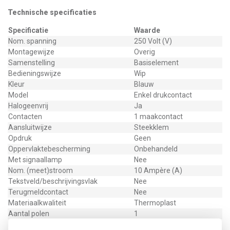
Technische specificaties
Specificatie
Waarde
Nom. spanning
250 Volt (V)
Montagewijze
Overig
Samenstelling
Basiselement
Bedieningswijze
Wip
Kleur
Blauw
Model
Enkel drukcontact
Halogeenvrij
Ja
Contacten
1 maakcontact
Aansluitwijze
Steekklem
Opdruk
Geen
Oppervlaktebescherming
Onbehandeld
Met signaallamp
Nee
Nom. (meet)stroom
10 Ampère (A)
Tekstveld/beschrijvingsvlak
Nee
Terugmeldcontact
Nee
Materiaalkwaliteit
Thermoplast
Aantal polen
1
Materiaal
Kunststof