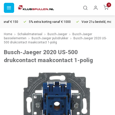
0
anaf € 150
5% extra korting vanaf € 1000
Voor 21u besteld, morgen i
Home
Schakelmateriaal
Busch-Jaeger
Busch-Jaeger
basiselementen
Busch-Jaeger pulsdrukker
Busch-Jaeger 2020 US-
500 drukcontact maakcontact 1-polig
Busch-Jaeger 2020 US-500
drukcontact maakcontact 1-polig