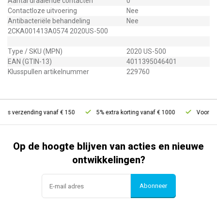
Aantal draaiende contacten
0
Contactloze uitvoering
Nee
Antibacteriële behandeling
Nee
2CKA001413A0574 2020US-500
Type / SKU (MPN)
2020 US-500
EAN (GTIN-13)
4011395046401
Klusspullen artikelnummer
229760
is verzending vanaf € 150
5% extra korting vanaf € 1000
Voor 21u 
Op de hoogte blijven van acties en nieuwe
ontwikkelingen?
Abonneer