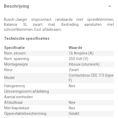
Beschrijving
Busch-Jaeger stopcontact randaarde met spreidklemmen,
Balance SI, zwart mat. Bedrading aansluiten met
schroefklemmen. Excl. afdekraam.
Technische specificaties
Specificatie
Waarde
Nom. stroom
16 Ampère (A)
Nom. spanning
250 Volt (V)
Montagewijze
Inbouw (stucwerk)
Kleur
Zwart
Contactdoos CEE 7/3 (type
Model
F)
Halogeenvrij
Nee
Uitvoeringsvorm afdekking
Aantal eenheden
Afsluitbaar
Nee
Met klapdeksel
Nee
Oppervlaktebescherming
Gelakt