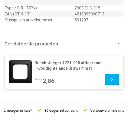
Type / SKU (MPN)
2300 EUC-915
EAN (GTIN-13)
4011395360712
Klusspullen artikelnummer
591297
Gerelateerde producten
Busch-Jaeger 1721-915 afdekraam
1-voudig Balance SI zwart mat
5,83
2,86
d, morgen in huis*
30 dagen retourrecht
Vertrouwd online sinds 2