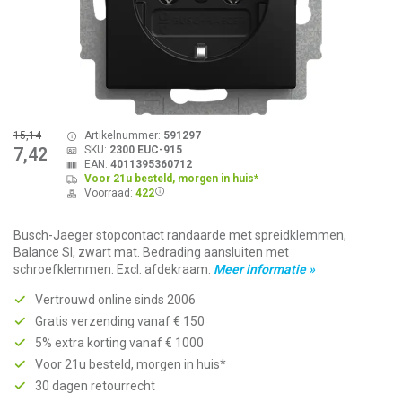
15,14
Artikelnummer:
591297
SKU:
2300 EUC-915
7,42
EAN:
4011395360712
Voor 21u besteld, morgen in huis*
Voorraad:
422
Busch-Jaeger stopcontact randaarde met spreidklemmen,
Balance SI, zwart mat. Bedrading aansluiten met
schroefklemmen. Excl. afdekraam.
Meer informatie »
Vertrouwd online sinds 2006
Gratis verzending vanaf € 150
5% extra korting vanaf € 1000
Voor 21u besteld, morgen in huis*
30 dagen retourrecht