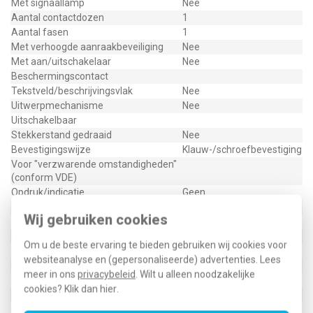
Met signaallamp
Nee
Aantal contactdozen
1
Aantal fasen
1
Met verhoogde aanraakbeveiliging
Nee
Met aan/uitschakelaar
Nee
Beschermingscontact
Tekstveld/beschrijvingsvlak
Nee
Uitwerpmechanisme
Nee
Uitschakelbaar
Stekkerstand gedraaid
Nee
Bevestigingswijze
Klauw-/schroefbevestiging
Voor "verzwarende omstandigheden"
(conform VDE)
Opdruk/indicatie
Geen
RAL-nummer (vergelijkbaar)
9004
Wij gebruiken cookies
Uitvoering oppervlakte
Mat
Met glaszekering
Nee
Om u de beste ervaring te bieden gebruiken wij cookies voor
Met doorlusvoorziening
Nee
websiteanalyse en (gepersonaliseerde) advertenties. Lees
Geschikt voor beschermingsgraad (IP)
IP20
meer in ons
privacybeleid
. Wilt u alleen noodzakelijke
Fase-aftakking
cookies? Klik dan
hier
.
Schakelmateriaalbreedte
71 Millimeter (mm)
Schakelmateriaalhoogte
71 Millimeter (mm)