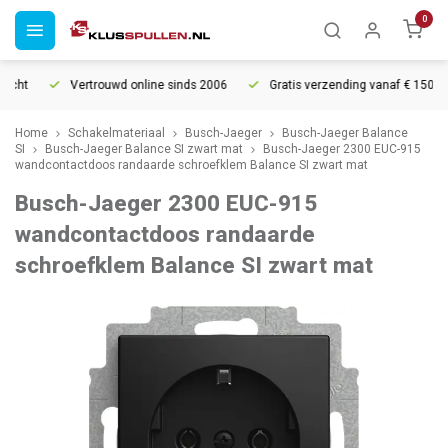
0
cht
Vertrouwd online sinds 2006
Gratis verzending vanaf € 150
Home
Schakelmateriaal
Busch-Jaeger
Busch-Jaeger Balance
SI
Busch-Jaeger Balance SI zwart mat
Busch-Jaeger 2300 EUC-915
wandcontactdoos randaarde schroefklem Balance SI zwart mat
Busch-Jaeger 2300 EUC-915
wandcontactdoos randaarde
schroefklem Balance SI zwart mat