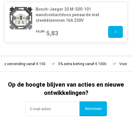
Busch-Jaeger 20 M-500-101
wandcontactdoos penaarde met
steekklemmen 16A 250V
11,91
5,83
tis verzending vanaf € 150
5% extra korting vanaf € 1000
Voor 21u 
Op de hoogte blijven van acties en nieuwe
ontwikkelingen?
Abonneer