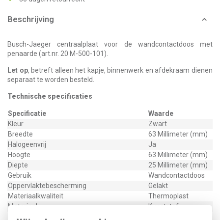
Beschrijving
Busch-Jaeger centraalplaat voor de wandcontactdoos met
penaarde (art.nr. 20 M-500-101).
Let op
, betreft alleen het kapje, binnenwerk en afdekraam dienen
separaat te worden besteld.
Technische specificaties
Specificatie
Waarde
Kleur
Zwart
Breedte
63 Millimeter (mm)
Halogeenvrij
Ja
Hoogte
63 Millimeter (mm)
Diepte
25 Millimeter (mm)
Gebruik
Wandcontactdoos
Oppervlaktebescherming
Gelakt
Materiaalkwaliteit
Thermoplast
Materiaal
Kunststof
Bevestigingswijze
Schroefbevestiging