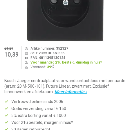
21,21
Artikelnummer:
352327
SKU:
2399 UCKS-885
10,39
EAN:
4011395130124
Voor maandag 21u besteld, dinsdag in huis*
Voorraad:
39
Busch-Jaeger centraalplaat voor wandcontactdoos met penaarde
(art.nr. 20 M-500-101), Future Linear, zwart mat. Exclusief
binnenwerk en afdekraam.
Meer informatie »
Vertrouwd online sinds 2006
Gratis verzending vanaf € 150
5% extra korting vanaf € 1000
Voor 21u besteld, morgen in huis*
30 dagen retourrecht