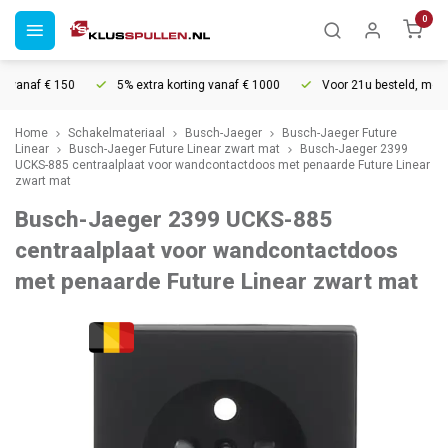
0
vanaf € 150
5% extra korting vanaf € 1000
Voor 21u besteld, morgen
Home
Schakelmateriaal
Busch-Jaeger
Busch-Jaeger Future
Linear
Busch-Jaeger Future Linear zwart mat
Busch-Jaeger 2399
UCKS-885 centraalplaat voor wandcontactdoos met penaarde Future Linear
zwart mat
Busch-Jaeger 2399 UCKS-885
centraalplaat voor wandcontactdoos
met penaarde Future Linear zwart mat