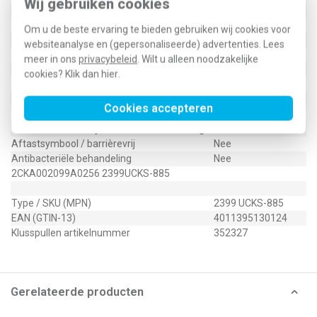
Wij gebruiken cookies
Opdruk/indicatie
Geen
Controlevenster/verlicht
Nee
Om u de beste ervaring te bieden gebruiken wij cookies voor
RAL-nummer (vergelijkbaar)
9005
websiteanalyse en (gepersonaliseerde) advertenties. Lees
Slagvastheid
IK03
meer in ons
privacybeleid
. Wilt u alleen noodzakelijke
Met indicatieveld
Nee
cookies? Klik dan
hier
.
Met verwisselbare lens/symbool
Nee
Uitvoering oppervlakte
Mat
Cookies accepteren
Geschikt voor beschermingsgraad (IP)
IP20
Geschikt voor bussysteem-toetsaansluiting
Nee
Aftastsymbool / barrièrevrij
Nee
Antibacteriële behandeling
Nee
2CKA002099A0256 2399UCKS-885
Type / SKU (MPN)
2399 UCKS-885
EAN (GTIN-13)
4011395130124
Klusspullen artikelnummer
352327
Gerelateerde producten