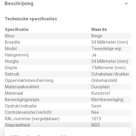
Beschrijving
Technische specificaties
Specificatie
Waarde
Kleur
Beige
Breedte
54 Millimeter (mm)
Model
Tweedelige wip
Halogeenvrij
Ja
Hoogte
54 Millimeter (mm)
Diepte
7 Millimeter (mm)
Gebruik
Schakelaar/drukker
Oppervlaktebescherming
Onbehandeld
Materiaalkwaliteit
Duroplast
Materiaal
Kunststof
Bevestigingswijze
Klembevestiging
Opdruk/indicatie
Geen
Controlevenster/verlicht
Nee
RAL-nummer (vergelijkbaar)
1013
Slagvastheid
IK03
Met indicatieveld
Nee