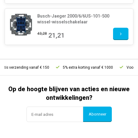
Busch-Jaeger 2000/6/6US-101-500
wissel-wisselschakelaar
43,28
21,21
atis verzending vanaf € 150
5% extra korting vanaf € 1000
Voor 21u
Op de hoogte blijven van acties en nieuwe
ontwikkelingen?
Abonneer