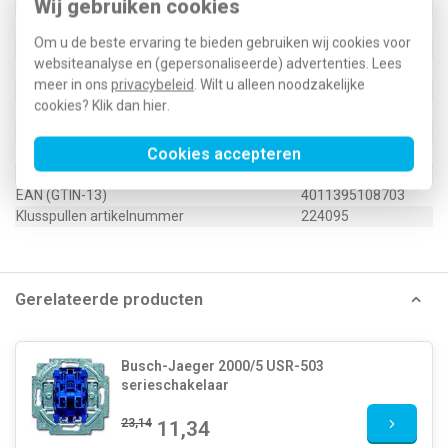
Wij gebruiken cookies
Met verwisselbare lens/symbool
Nee
Uitvoering oppervlakte
Glanzend
Om u de beste ervaring te bieden gebruiken wij cookies voor
Geschikt voor beschermingsgraad (IP)
IP20
websiteanalyse en (gepersonaliseerde) advertenties. Lees
Geschikt voor bussysteem-toetsaansluiting
Ja
meer in ons
privacybeleid
. Wilt u alleen noodzakelijke
Aftastsymbool / barrièrevrij
Nee
cookies? Klik dan
hier
.
Antibacteriële behandeling
Nee
2CKA001731A0363
Cookies accepteren
Type / SKU (MPN)
2505-212-500
EAN (GTIN-13)
4011395108703
Klusspullen artikelnummer
224095
Gerelateerde producten
Busch-Jaeger 2000/5 USR-503
serieschakelaar
23,14
11,34