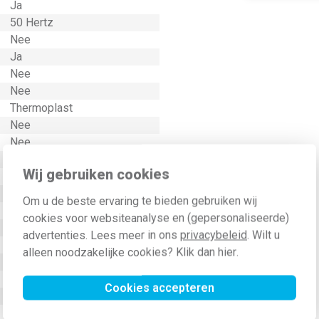
Ja
50 Hertz
Nee
Ja
Nee
Nee
Thermoplast
Nee
Nee
Nee
Wij gebruiken cookies
Nee
Geen
Om u de beste ervaring te bieden gebruiken wij
Ja
cookies voor websiteanalyse en (gepersonaliseerde)
Kunststof
advertenties. Lees meer in ons
privacybeleid
. Wilt u
Bevestiging met schroef
alleen noodzakelijke cookies? Klik dan
hier
.
Nee
Geen
Cookies accepteren
9006
Nee