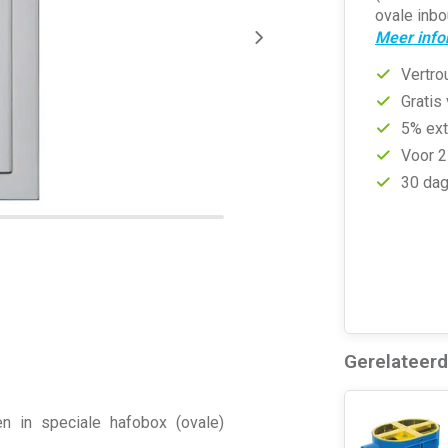
ovale inb
Meer info
Vertro
Gratis
5% ext
Voor 2
30 dag
Gerelateer
 in speciale hafobox (ovale)