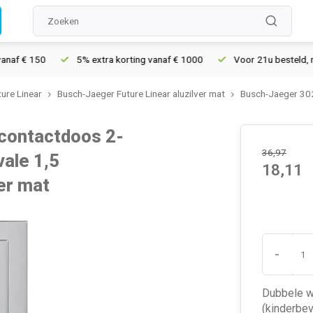
150
5% extra korting vanaf € 1000
Voor 21u besteld, morgen i
ure Linear
Busch-Jaeger Future Linear aluzilver mat
Busch-Jaeger 30
contactdoos 2-
36,97
vale 1,5
18,11
er mat
-
Dubbele w
(kinderbev