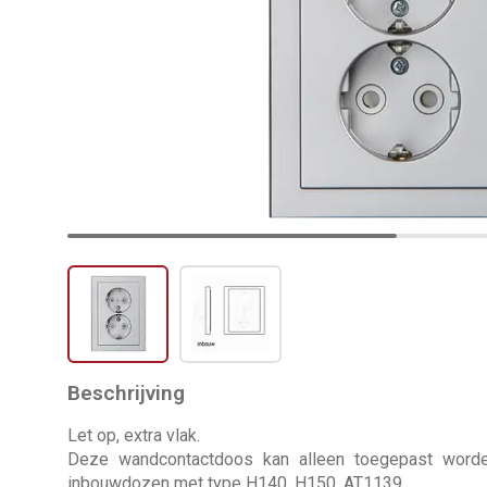
Beschrijving
Let op, extra vlak.
Deze wandcontactdoos kan alleen toegepast worden
inbouwdozen met type H140, H150, AT1139.