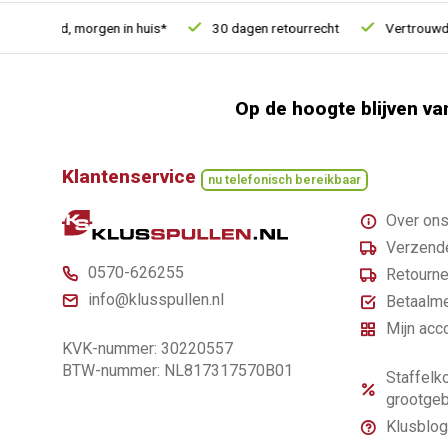
steld, morgen in huis*
30 dagen retourrecht
Vertrouwd onlin
Op de hoogte blijven va
Klantenservice
nu telefonisch bereikbaar
Over on
Verzende
0570-626255
Retourne
info@klusspullen.nl
Betaalm
Mijn acc
KVK-nummer: 30220557
BTW-nummer: NL817317570B01
Staffelko
grootgeb
Klusblog