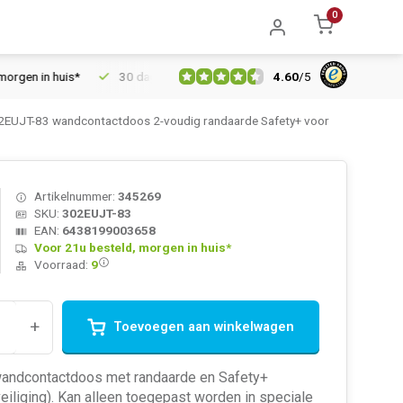
0
4.60
/
5
n huis*
30 dagen retourrecht
Vertrouwd online sinds 2006
2EUJT-83 wandcontactdoos 2-voudig randaarde Safety+ voor
Artikelnummer:
345269
SKU:
302EUJT-83
EAN:
6438199003658
Voor 21u besteld, morgen in huis*
Voorraad:
9
+
Toevoegen aan winkelwagen
andcontactdoos met randaarde en Safety+
eiliging). Kan alleen toegepast worden in speciale