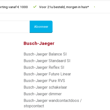
 vanaf € 1000
Voor 21u besteld, morgen in huis*
30 dagen ret
Abonneer
Busch-Jaeger
Busch-Jaeger Balance SI
Busch-Jaeger Standaard SI
Busch-Jaeger Reflex SI
Busch-Jaeger Future Linear
Busch-Jaeger Pure RVS
Busch-Jaeger schakelaar
Busch-Jaeger dimmer
Busch-Jaeger wandcontactdoos /
stopcontact