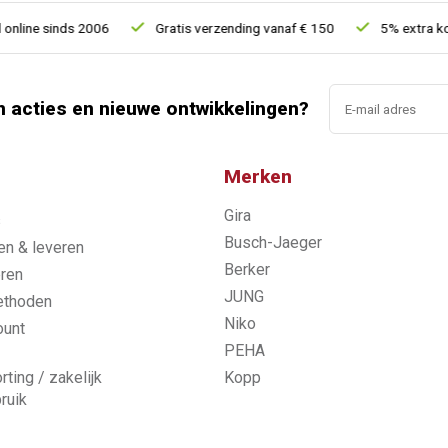
e sinds 2006
Gratis verzending vanaf € 150
5% extra korting
n acties en nieuwe ontwikkelingen?
Merken
Gira
s
Busch-Jaeger
n & leveren
Berker
ren
JUNG
ethoden
Niko
ount
PEHA
rting / zakelijk
Kopp
ruik