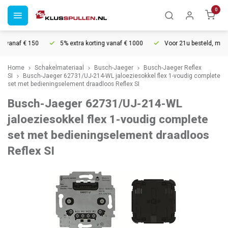
0
vanaf € 150
5% extra korting vanaf € 1000
Voor 21u besteld, morgen
Home
Schakelmateriaal
Busch-Jaeger
Busch-Jaeger Reflex
SI
Busch-Jaeger 62731/UJ-214-WL jaloeziesokkel flex 1-voudig complete
set met bedieningselement draadloos Reflex SI
Busch-Jaeger 62731/UJ-214-WL
jaloeziesokkel flex 1-voudig complete
set met bedieningselement draadloos
Reflex SI