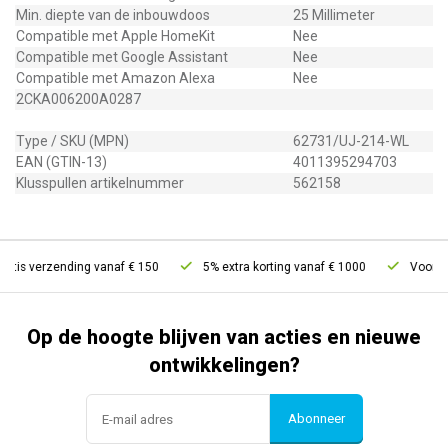
Min. diepte van de inbouwdoos
25 Millimeter
Compatible met Apple HomeKit
Nee
Compatible met Google Assistant
Nee
Compatible met Amazon Alexa
Nee
2CKA006200A0287
Type / SKU (MPN)
62731/UJ-214-WL
EAN (GTIN-13)
4011395294703
Klusspullen artikelnummer
562158
tis verzending vanaf € 150
5% extra korting vanaf € 1000
Voor 21u
Op de hoogte blijven van acties en nieuwe
ontwikkelingen?
Abonneer