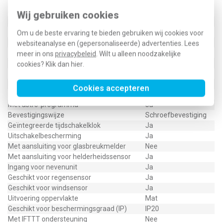
Specificatie
Waarde
Wij gebruiken cookies
Nom. spanning
230 Volt
Kleur
Overig
Om u de beste ervaring te bieden gebruiken wij cookies voor
Halogeenvrij
Ja
websiteanalyse en (gepersonaliseerde) advertenties. Lees
Autonomie
12 Uur
meer in ons
privacybeleid
. Wilt u alleen noodzakelijke
Toevalsgenerator
Ja
cookies? Klik dan
hier
.
Met geheugen functie
Nee
Frequentie
50 - 60 Hertz
Cookies accepteren
Kwaliteitsklasse
Thermoplast
Met astro-programma
Ja
Bevestigingswijze
Schroefbevestiging
Geïntegreerde tijdschakelklok
Ja
Uitschakelbescherming
Ja
Met aansluiting voor glasbreukmelder
Nee
Met aansluiting voor helderheidssensor
Ja
Ingang voor nevenunit
Ja
Geschikt voor regensensor
Ja
Geschikt voor windsensor
Ja
Uitvoering oppervlakte
Mat
Geschikt voor beschermingsgraad (IP)
IP20
Met IFTTT ondersteuning
Nee