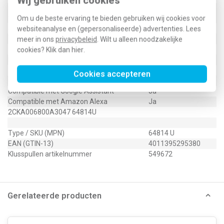
Wij gebruiken cookies
Geschikt voor toepassing met
Ja
tijdschakelaar/timer
Om u de beste ervaring te bieden gebruiken wij cookies voor
Schakelvermogen
3 Watt
websiteanalyse en (gepersonaliseerde) advertenties. Lees
Verliesvermogen
0,5 Watt (W)
meer in ons
privacybeleid
. Wilt u alleen noodzakelijke
Transparant
Ja
cookies? Klik dan
hier
.
Met IFTTT ondersteuning
Ja
Min. diepte van de inbouwdoos
25 Millimeter (mm)
Cookies accepteren
Compatible met Apple HomeKit
Ja
Compatible met Google Assistant
Ja
Compatible met Amazon Alexa
Ja
2CKA006800A3047 64814U
Type / SKU (MPN)
64814 U
EAN (GTIN-13)
4011395295380
Klusspullen artikelnummer
549672
Gerelateerde producten