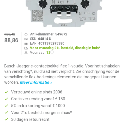
123,42
Artikelnummer:
549672
SKU:
64814 U
88,86
EAN:
4011395295380
Voor maandag 21u besteld, dinsdag in huis*
Voorraad:
12
Busch-Jaeger e-contactsokkel flex 1-voudig. Voor het schakelen
van verlichting*, nuldraad niet verplicht. Zie omschrijving voor de
verschillende flex-bedieningselementen die toegepast kunnen
worden.
Meer informatie »
Vertrouwd online sinds 2006
Gratis verzending vanaf € 150
5% extra korting vanaf € 1000
Voor 21u besteld, morgen in huis*
30 dagen retourrecht