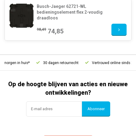
Busch-Jaeger 62721-WL
bedieningselement flex 2-voudig
draadloos
98,49
74,85
morgen in huis*
30 dagen retourrecht
Vertrouwd online sinds 2006
Op de hoogte blijven van acties en nieuwe
ontwikkelingen?
Abonneer