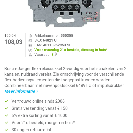
150,04
Artikelnummer:
550355
SKU:
64821 U
108,03
EAN:
4011395295373
Voor maandag 21u besteld, dinsdag in huis*
Voorraad:
3
Busch-Jaeger flex-relaissokkel 2-voudig voor het schakelen van 2
kanalen, nuldraad vereist. Zie omschrijving voor de verschillende
flex-bedieningselementen die toegepast kunnen worden.
Combineerbaar met nevenpostsokkel 64891 U of impulsdrukker.
Meer informatie »
Vertrouwd online sinds 2006
Gratis verzending vanaf € 150
5% extra korting vanaf € 1000
Voor 21u besteld, morgen in huis*
30 dagen retourrecht