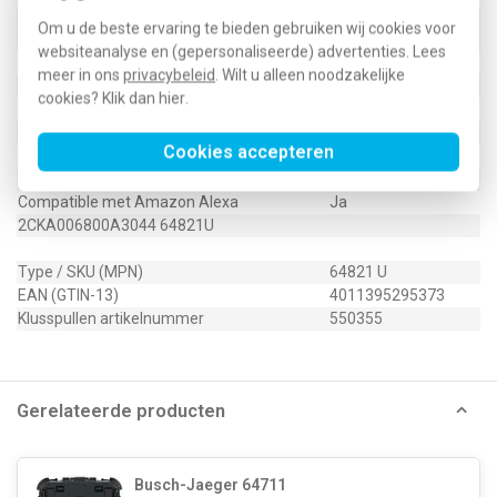
Geschikt voor toepassing met
Ja
Om u de beste ervaring te bieden gebruiken wij cookies voor
tijdschakelaar/timer
websiteanalyse en (gepersonaliseerde) advertenties. Lees
Verliesvermogen
0,3 Watt (W)
meer in ons
privacybeleid
. Wilt u alleen noodzakelijke
Transparant
Ja
cookies? Klik dan
hier
.
Met IFTTT ondersteuning
Ja
Min. diepte van de inbouwdoos
25 Millimeter (mm)
Cookies accepteren
Compatible met Apple HomeKit
Ja
Compatible met Google Assistant
Ja
Compatible met Amazon Alexa
Ja
2CKA006800A3044 64821U
Type / SKU (MPN)
64821 U
EAN (GTIN-13)
4011395295373
Klusspullen artikelnummer
550355
Gerelateerde producten
Busch-Jaeger 64711