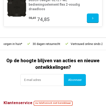
bedieningselement flex 2-voudig
draadloos
98,49
74,85
morgen in huis*
30 dagen retourrecht
Vertrouwd online sinds 2006
Op de hoogte blijven van acties en nieuwe
ontwikkelingen?
Abonneer
Klantenservice
nu telefonisch niet bereikbaar