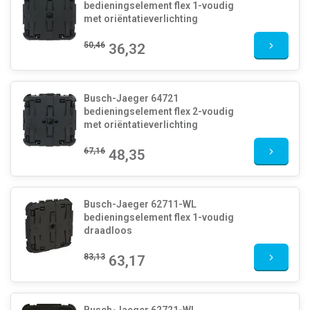
bedieningselement flex 1-voudig
met oriëntatieverlichting
50,46
36,32
Busch-Jaeger 64721
bedieningselement flex 2-voudig
met oriëntatieverlichting
67,16
48,35
Busch-Jaeger 62711-WL
bedieningselement flex 1-voudig
draadloos
83,13
63,17
Busch-Jaeger 62721-WL