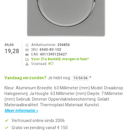
39,33
Artikelnummer:
294856
SKU:
6540-83-102
19,28
EAN:
4011395125427
Voor 21u besteld, morgen in huis*
Voorraad:
9
Vandaag verzonden?
Je hebt nog
*
10
:
54
:
06
Kleur: Aluminium Breedte: 63 Millimeter (mm) Model: Draaiknop
Halogeenvrij: Ja Hoogte: 63 Millimeter (mm) Diepte: 7 Millimeter
(mm) Gebruik: Dimmer Oppervlaktebescherming: Gelakt
Materiaalkwaliteit: Thermoplast Materiaal: Kunstst...
Meer informatie »
Vertrouwd online sinds 2006
Gratis verzending vanaf € 150