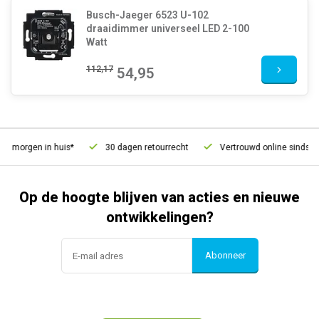
Busch-Jaeger 6523 U-102
draaidimmer universeel LED 2-100
Watt
112,17
54,95
, morgen in huis*
30 dagen retourrecht
Vertrouwd online sinds 20
Op de hoogte blijven van acties en nieuwe
ontwikkelingen?
Abonneer