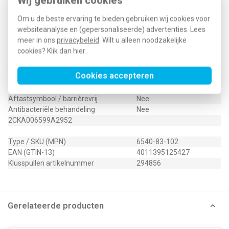
Wij gebruiken cookies
Controlevenster/verlicht
Ja
RAL-nummer (vergelijkbaar)
9006
Om u de beste ervaring te bieden gebruiken wij cookies voor
Slagvastheid
IK03
websiteanalyse en (gepersonaliseerde) advertenties. Lees
Met indicatieveld
Nee
meer in ons
privacybeleid
. Wilt u alleen noodzakelijke
Met verwisselbare lens/symbool
Nee
cookies? Klik dan
hier
.
Uitvoering oppervlakte
Mat
Geschikt voor beschermingsgraad (IP)
IP20
Cookies accepteren
Geschikt voor bussysteem-
Nee
toetsaansluiting
Aftastsymbool / barrièrevrij
Nee
Antibacteriële behandeling
Nee
2CKA006599A2952
Type / SKU (MPN)
6540-83-102
EAN (GTIN-13)
4011395125427
Klusspullen artikelnummer
294856
Gerelateerde producten