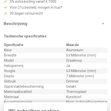
5% extra korting vanaf € 1000
Voor 21u besteld, morgen in huis*
30 dagen retourrecht
Beschrijving
Technische specificaties
Specificatie
Waarde
Kleur
Aluminium
Breedte
63 Millimeter (mm)
Model
Draaiknop
Halogeenvrij
Ja
Hoogte
63 Millimeter (mm)
Diepte
7 Millimeter (mm)
Gebruik
Dimmer
Oppervlaktebescherming
Gelakt
Materiaalkwaliteit
Thermoplast
Materiaal
Kunststof
Bevestigingswijze
Klem-/schroefbevestiging
Opdruk/indicatie
Geen