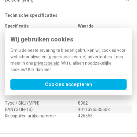
Technische specificaties
Specificatie
Waarde
Nom. stroom
0 Ampère (A)
Wij gebruiken cookies
Nom. spanning
230 Volt (V)
Toepassing
Schakelaar/drukker
Om u de beste ervaring te bieden gebruiken wij cookies voor
Lamphouder
Steeksokkel
websiteanalyse en (gepersonaliseerde) advertenties. Lees
Opname nom. stroom
1 Milliampère (mA)
meer in ons
privacybeleid
. Wilt u alleen noodzakelijke
Kleur lichtbron
Oranje
cookies? Klik dan
hier
.
Lamptype
Glimlamp
Nom. spanning
230 Volt
Met lichtbron
Ja
Cookies accepteren
2CKA001784A0586
Type / SKU (MPN)
8362
EAN (GTIN-13)
4011395535608
Klusspullen artikelnummer
426565