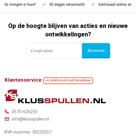
eld, morgen in huis*
30 dagen retourrecht
Vertrouwd online sinds
Op de hoogte blijven van acties en nieuwe
ontwikkelingen?
Abonneer
Klantenservice
nu telefonisch niet bereikbaar
0570-626255
info@klusspullen.nl
KVK-nummer: 30220557