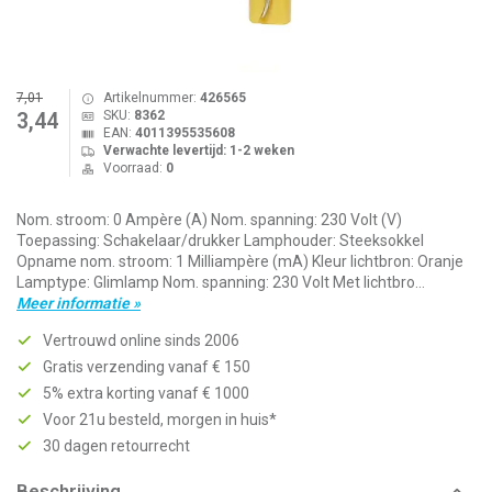
7,01
Artikelnummer:
426565
SKU:
8362
3,44
EAN:
4011395535608
Verwachte levertijd: 1-2 weken
Voorraad:
0
Nom. stroom: 0 Ampère (A) Nom. spanning: 230 Volt (V)
Toepassing: Schakelaar/drukker Lamphouder: Steeksokkel
Opname nom. stroom: 1 Milliampère (mA) Kleur lichtbron: Oranje
Lamptype: Glimlamp Nom. spanning: 230 Volt Met lichtbro...
Meer informatie »
Vertrouwd online sinds 2006
Gratis verzending vanaf € 150
5% extra korting vanaf € 1000
Voor 21u besteld, morgen in huis*
30 dagen retourrecht
Beschrijving