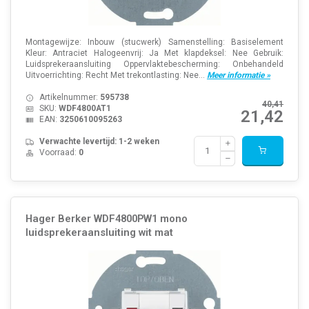
Montagewijze: Inbouw (stucwerk) Samenstelling: Basiselement
Kleur: Antraciet Halogeenvrij: Ja Met klapdeksel: Nee Gebruik:
Luidsprekeraansluiting Oppervlaktebescherming: Onbehandeld
Uitvoerrichting: Recht Met trekontlasting: Nee...
Meer informatie »
Artikelnummer:
595738
40,41
SKU:
WDF4800AT1
21,42
EAN:
3250610095263
Verwachte levertijd: 1-2 weken
Voorraad:
0
Hager Berker WDF4800PW1 mono
luidsprekeraansluiting wit mat