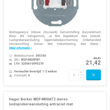
Montagewijze: Inbouw (stucwerk) Samenstelling: Basiselement
Kleur: Wit Halogeenvrij: Ja Met klapdeksel: Nee Gebruik:
Luidsprekeraansluiting Oppervlaktebescherming: Onbehandeld
Uitvoerrichting: Schuin Met trekontlasting: Nee Mater...
Meer informatie »
Artikelnummer:
595740
40,41
SKU:
WDF4800PW1
21,42
EAN:
3250610095270
Verwachte levertijd: 1-2 weken
Voorraad:
0
Hager Berker WDF4800AT2 stereo
luidsprekeraansluiting antraciet mat