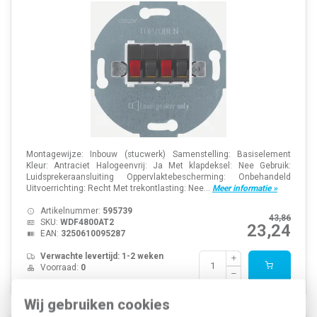
Montagewijze: Inbouw (stucwerk) Samenstelling: Basiselement
Kleur: Antraciet Halogeenvrij: Ja Met klapdeksel: Nee Gebruik:
Luidsprekeraansluiting Oppervlaktebescherming: Onbehandeld
Uitvoerrichting: Recht Met trekontlasting: Nee...
Meer informatie »
Artikelnummer:
595739
43,86
SKU:
WDF4800AT2
23,24
EAN:
3250610095287
Verwachte levertijd: 1-2 weken
Voorraad:
0
Wij gebruiken cookies