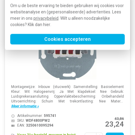
Om u de beste ervaring te bieden gebruiken wij cookies voor
Hager Berker WDF4800PW2 stereo
websiteanalyse en (gepersonaliseerde) advertenties. Lees
luidsprekeraansluiting wit mat
meer in ons
privacybeleid
. Wilt u alleen noodzakelijke
cookies? Klik dan
hier
.
Cookies accepteren
Montagewijze: Inbouw (stucwerk) Samenstelling: Basiselement
Kleur: Wit Halogeenvrij: Ja Met klapdeksel: Nee Gebruik:
Luidsprekeraansluiting Oppervlaktebescherming: Onbehandeld
Uitvoerrichting: Schuin Met trekontlasting: Nee Mater...
Meer informatie »
Artikelnummer:
595741
43,86
SKU:
WDF4800PW2
23,24
EAN:
3250610095294