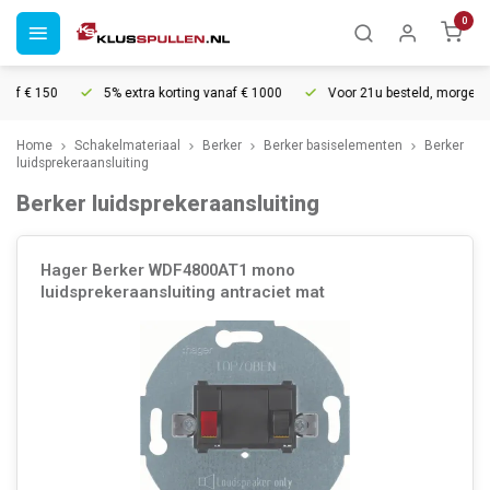
0
 € 150
5% extra korting vanaf € 1000
Voor 21u besteld, morgen in hu
Home
Schakelmateriaal
Berker
Berker basiselementen
Berker
luidsprekeraansluiting
Berker luidsprekeraansluiting
Hager Berker WDF4800AT1 mono
luidsprekeraansluiting antraciet mat