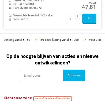
Artikelnummer:
595737
90,21
SKU:
WDF48001
47,81
EAN:
3250610095072
Verwachte levertijd: 1-2 weken
Voorraad:
0
rzending vanaf € 150
5% extra korting vanaf € 1000
Voor 21u beste
Op de hoogte blijven van acties en nieuwe
ontwikkelingen?
Abonneer
Klantenservice
nu telefonisch niet bereikbaar