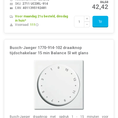
86,58
SKU:
2711 UCDRL-914
42,42
EAN:
4011395192481
Voor maandag 21u besteld, dinsdag
in huis*
Voorraad:
111
Busch-Jaeger 1770-914-102 draaiknop
tijdschakelaar 15 min Balance SI wit glans
Busch-Jaeger draaiknop met opdruk 1 - 15 minuten voor