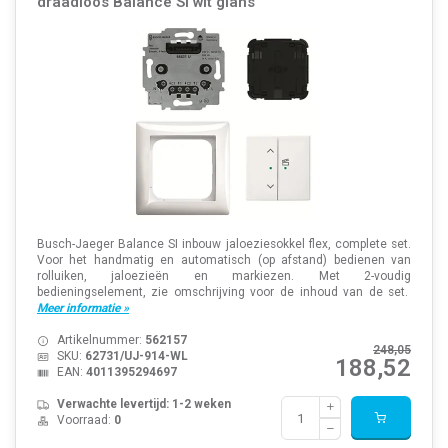
draadloos Balance SI wit glans
Busch-Jaeger Balance SI inbouw jaloeziesokkel flex, complete set.
Voor het handmatig en automatisch (op afstand) bedienen van
rolluiken, jaloezieën en markiezen. Met 2-voudig
bedieningselement, zie omschrijving voor de inhoud van de set.
Meer informatie »
Artikelnummer:
562157
248,05
SKU:
62731/UJ-914-WL
188,52
EAN:
4011395294697
Verwachte levertijd: 1-2 weken
Voorraad:
0