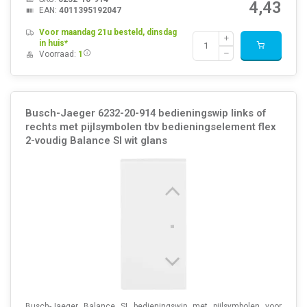
4,43
EAN:
4011395192047
Voor maandag 21u besteld, dinsdag
in huis*
Voorraad:
1
Busch-Jaeger 6232-20-914 bedieningswip links of
rechts met pijlsymbolen tbv bedieningselement flex
2-voudig Balance SI wit glans
Busch-Jaeger Balance SI bedieningswip met pijlsymbolen voor