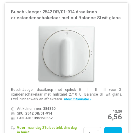
Busch-Jaeger 2542 DR/01-914 draaiknop
driestandenschakelaar met nul Balance SI wit glans
Busch-Jaeger draaiknop met opdruk 0 - I - II - III voor 3-
standenschakelaar met nulstand 2710 U, Balance SI, wit glans.
Excl. binnenwerk en afdekraam.
Meer informatie »
Artikelnummer:
384360
13,39
SKU:
2542 DR/01-914
6,56
EAN:
4011395190562
Voor maandag 21u besteld, dinsdag
in huis*