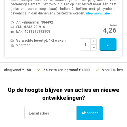
bedieningselement Flex 2-voudig. Let op, het betreft maar één helft
(links en rechts toepasbaar). Indien 2 helften met pijlsymbolen
gewenst zijn dan dienen er 2 besteld te worden.
Meer informatie »
Artikelnummer:
384492
5,60
SKU:
6232-20-914
4,26
EAN:
4011395192108
Verwachte levertijd: 1-2 weken
Voorraad:
0
ng vanaf € 150
5% extra korting vanaf € 1000
Voor 21u besteld, mor
Op de hoogte blijven van acties en nieuwe
ontwikkelingen?
Abonneer