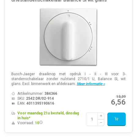
Busch-Jaeger draaiknop met opdruk I - II - III voor 3-
standenschakelaar zonder nulstand 2710/1 U, Balance SI, wit
glans. Excl. binnenwerk en afdekraam.
Meer informatie »
Artikelnummer:
384366
13,39
SKU:
2542 DR/02-914
6,56
EAN:
4011395190616
Voor maandag 21u besteld, dinsdag
in huis*
Voorraad:
10