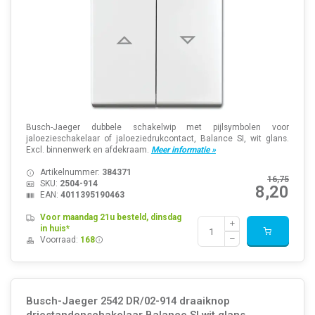
Busch-Jaeger dubbele schakelwip met pijlsymbolen voor
jaloezieschakelaar of jaloeziedrukcontact, Balance SI, wit glans.
Excl. binnenwerk en afdekraam.
Meer informatie »
Artikelnummer:
384371
16,75
SKU:
2504-914
8,20
EAN:
4011395190463
Voor maandag 21u besteld, dinsdag
in huis*
Voorraad:
168
Busch-Jaeger 2542 DR/02-914 draaiknop
driestandenschakelaar Balance SI wit glans