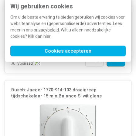
Wij gebruiken cookies
Busch-Jaeger draaiknop met opdruk 10 - 120 minuten voor
Om u de beste ervaring te bieden gebruiken wij cookies voor
tijdschakelaar 1071 U, Balance SI, wit glans. Excl. binnenwerk en
websiteanalyse en (gepersonaliseerde) advertenties. Lees
afdekraam.
Meer informatie »
meer in ons
privacybeleid
. Wilt u alleen noodzakelijke
Artikelnummer:
384436
cookies? Klik dan
hier
.
11,50
SKU:
1771-914-102
5,64
EAN:
4011395191668
Cookies accepteren
Voor maandag 21u besteld, dinsdag
in huis*
Voorraad:
7
Busch-Jaeger 1770-914-103 draaigreep
tijdschakelaar 15 min Balance SI wit glans