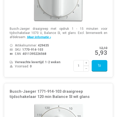
Busch-Jaeger draaigreep met opdruk 1 - 15 minuten voor
tijdschakelaar 1070 U, Balance SI, wit glans. Excl. binnenwerk en
afdekraam.
Meer informatie »
Artikelnummer:
429435
12,10
SKU:
1770-914-103
5,93
EAN:
4011395226568
Verwachte levertijd: 1-2 weken
Voorraad:
0
Busch-Jaeger 1771-914-103 draaigreep
tijdschakelaar 120 min Balance SI wit glans