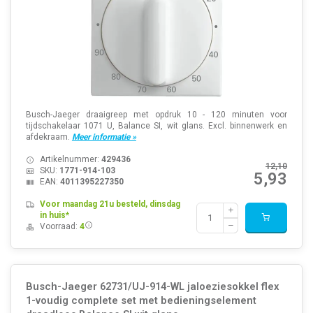
Busch-Jaeger draaigreep met opdruk 10 - 120 minuten voor
tijdschakelaar 1071 U, Balance SI, wit glans. Excl. binnenwerk en
afdekraam.
Meer informatie »
Artikelnummer:
429436
12,10
SKU:
1771-914-103
5,93
EAN:
4011395227350
Voor maandag 21u besteld, dinsdag
in huis*
Voorraad:
4
Busch-Jaeger 62731/UJ-914-WL jaloeziesokkel flex
1-voudig complete set met bedieningselement