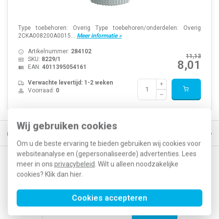
Type toebehoren: Overig Type toebehoren/onderdelen: Overig
2CKA008200A0015...
Meer informatie »
Artikelnummer:
284102
11,13
SKU:
8229/1
8,01
EAN:
4011395054161
Verwachte levertijd: 1-2 weken
Voorraad:
0
Wij gebruiken cookies
Gratis verzending vanaf € 150
5% extra korting vanaf € 1000
Voor 2
Om u de beste ervaring te bieden gebruiken wij cookies voor
websiteanalyse en (gepersonaliseerde) advertenties. Lees
meer in ons
privacybeleid
. Wilt u alleen noodzakelijke
Op de hoogte blijven van acties en nieuwe
cookies? Klik dan
hier
.
ontwikkelingen?
Cookies accepteren
Abonneer