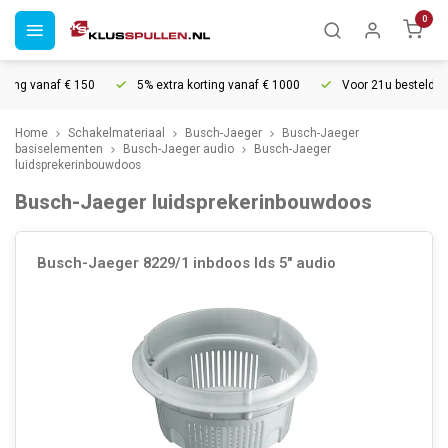
0
ding vanaf € 150
5% extra korting vanaf € 1000
Voor 21u besteld, mo
Home
Schakelmateriaal
Busch-Jaeger
Busch-Jaeger
basiselementen
Busch-Jaeger audio
Busch-Jaeger
luidsprekerinbouwdoos
Busch-Jaeger luidsprekerinbouwdoos
Busch-Jaeger 8229/1 inbdoos lds 5" audio