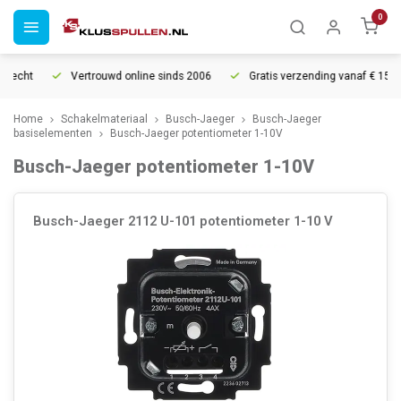
0
rrecht
Vertrouwd online sinds 2006
Gratis verzending vanaf € 150
Home
Schakelmateriaal
Busch-Jaeger
Busch-Jaeger
basiselementen
Busch-Jaeger potentiometer 1-10V
Busch-Jaeger potentiometer 1-10V
Busch-Jaeger 2112 U-101 potentiometer 1-10 V