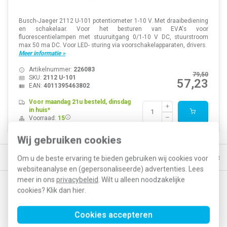
Busch-Jaeger 2112 U-101 potentiometer 1-10 V. Met draaibediening
en schakelaar. Voor het besturen van EVA's voor
fluorescentielampen met stuuruitgang 0/1-10 V DC, stuurstroom
max 50 ma DC. Voor LED- sturing via voorschakelapparaten, drivers.
Meer informatie »
Artikelnummer:
226083
79,50
SKU:
2112 U-101
57,23
EAN:
4011395463802
Voor maandag 21u besteld, dinsdag
in huis*
Voorraad:
15
Wij gebruiken cookies
d, morgen in huis*
30 dagen retourrecht
Vertrouwd online sinds 2
Om u de beste ervaring te bieden gebruiken wij cookies voor
websiteanalyse en (gepersonaliseerde) advertenties. Lees
meer in ons
privacybeleid
. Wilt u alleen noodzakelijke
cookies? Klik dan
hier
.
Op de hoogte blijven van acties en nieuwe
ontwikkelingen?
Cookies accepteren