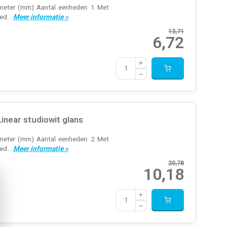
limeter (mm) Aantal eenheden: 1 Met
ed...
Meer informatie »
13,71
6,72
near studiowit glans
limeter (mm) Aantal eenheden: 2 Met
ed...
Meer informatie »
20,78
10,18