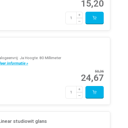
15,20
logeenvrij: Ja Hoogte: 80 Millimeter
eer informatie »
50,36
24,67
near studiowit glans