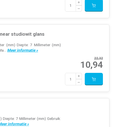
ear studiowit glans
eter (mm) Diepte: 7 Millimeter (mm)
Ma...
Meer informatie »
22,32
10,94
) Diepte: 7 Millimeter (mm) Gebruik:
eer informatie »