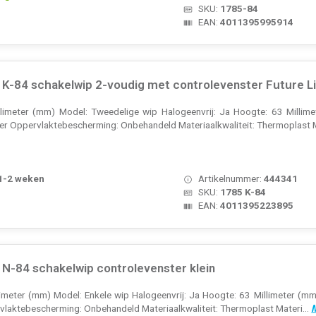
SKU:
1785-84
EAN:
4011395995914
-84 schakelwip 2-voudig met controlevenster Future Lin
illimeter (mm) Model: Tweedelige wip Halogeenvrij: Ja Hoogte: 63 Millim
er Oppervlaktebescherming: Onbehandeld Materiaalkwaliteit: Thermoplast 
 1-2 weken
Artikelnummer:
444341
SKU:
1785 K-84
EAN:
4011395223895
N-84 schakelwip controlevenster klein
llimeter (mm) Model: Enkele wip Halogeenvrij: Ja Hoogte: 63 Millimeter (mm
laktebescherming: Onbehandeld Materiaalkwaliteit: Thermoplast Materi...
M