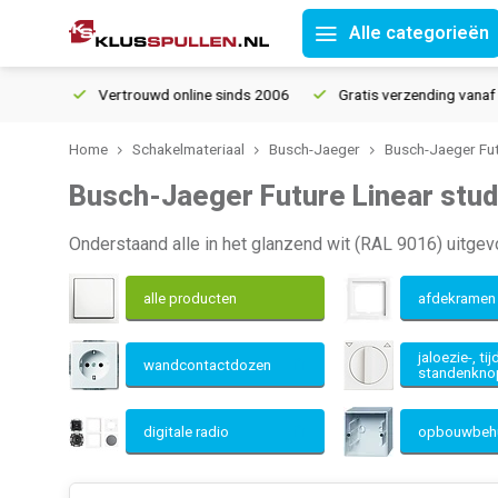
Alle categorieën
rtrouwd online sinds 2006
Gratis verzending vanaf € 150
5% 
Home
Schakelmateriaal
Busch-Jaeger
Busch-Jaeger Fut
Busch-Jaeger Future Linear stud
Onderstaand alle in het glanzend wit (RAL 9016) uitge
alle producten
afdekrame
jaloezie-, tij
wandcontactdozen
standenkn
digitale radio
opbouwbeh