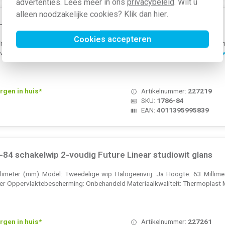
advertenties. Lees meer in ons
privacybeleid
. Wilt u
alleen noodzakelijke cookies? Klik dan
hier
.
84 schakelwip Future Linear studiowit glans
Cookies accepteren
llimeter (mm) Model: Enkele wip Halogeenvrij: Ja Hoogte: 63 Millimeter (mm
laktebescherming: Onbehandeld Materiaalkwaliteit: Th...
Meer informatie 
rgen in huis*
Artikelnummer:
227219
SKU:
1786-84
EAN:
4011395995839
84 schakelwip 2-voudig Future Linear studiowit glans
illimeter (mm) Model: Tweedelige wip Halogeenvrij: Ja Hoogte: 63 Millim
er Oppervlaktebescherming: Onbehandeld Materiaalkwaliteit: Thermoplast 
rgen in huis*
Artikelnummer:
227261