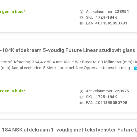
rgen in huis*
Artikelnummer:
228951
SKU:
1724-184K
EAN:
4011395050781
184K afdekraam 5-voudig Future Linear studiowit glans
tstof. Afmeting: 364,4 x 80,4 mm Kleur: Wit Breedte: 80 Millimeter (mm) Ha
r (mm) Aantal eenheden: 5 Met klapdeksel: Nee Oppervlaktebescherming...
M
rgen in huis*
Artikelnummer:
228975
SKU:
1725-184K
EAN:
4011395050798
184 NSK afdekraam 1-voudig met tekstvenster Future Li