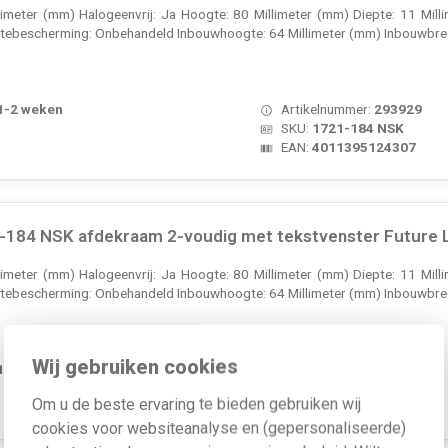
llimeter (mm) Halogeenvrij: Ja Hoogte: 80 Millimeter (mm) Diepte: 11 Mil
ktebescherming: Onbehandeld Inbouwhoogte: 64 Millimeter (mm) Inbouwbre
 1-2 weken
Artikelnummer:
293929
SKU:
1721-184 NSK
EAN:
4011395124307
184 NSK afdekraam 2-voudig met tekstvenster Future Li
llimeter (mm) Halogeenvrij: Ja Hoogte: 80 Millimeter (mm) Diepte: 11 Mil
ktebescherming: Onbehandeld Inbouwhoogte: 64 Millimeter (mm) Inbouwbre
Wij gebruiken cookies
 1-2 weken
Artikelnummer:
293930
SKU:
1722-184 NSK
Om u de beste ervaring te bieden gebruiken wij
EAN:
4011395124314
cookies voor websiteanalyse en (gepersonaliseerde)