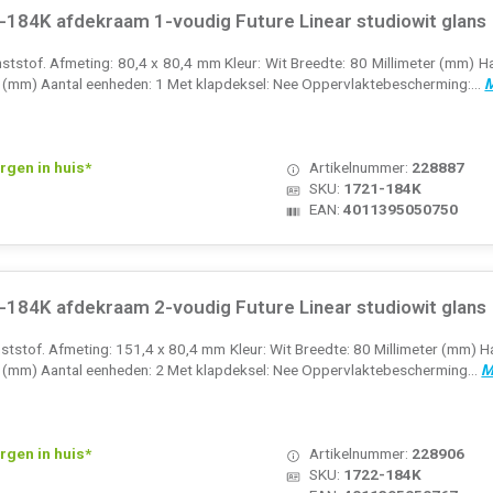
184K afdekraam 1-voudig Future Linear studiowit glans
ststof. Afmeting: 80,4 x 80,4 mm Kleur: Wit Breedte: 80 Millimeter (mm) Ha
r (mm) Aantal eenheden: 1 Met klapdeksel: Nee Oppervlaktebescherming:...
M
rgen in huis*
Artikelnummer:
228887
SKU:
1721-184K
EAN:
4011395050750
184K afdekraam 2-voudig Future Linear studiowit glans
tstof. Afmeting: 151,4 x 80,4 mm Kleur: Wit Breedte: 80 Millimeter (mm) Ha
r (mm) Aantal eenheden: 2 Met klapdeksel: Nee Oppervlaktebescherming...
M
rgen in huis*
Artikelnummer:
228906
SKU:
1722-184K