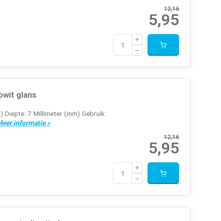
12,16
5,95
wit glans
) Diepte: 7 Millimeter (mm) Gebruik:
eer informatie »
12,16
5,95