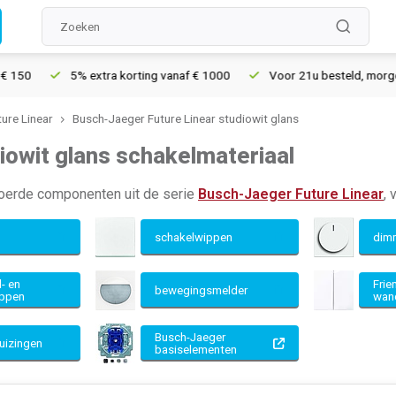
extra korting vanaf € 1000
Voor 21u besteld, morgen in huis*
ure Linear
Busch-Jaeger Future Linear studiowit glans
iowit glans schakelmateriaal
voerde componenten uit de serie
Busch-Jaeger Future Linear
, 
n
schakelwippen
dim
d- en
Frie
bewegingsmelder
oppen
wan
Busch-Jaeger
uizingen
basiselementen