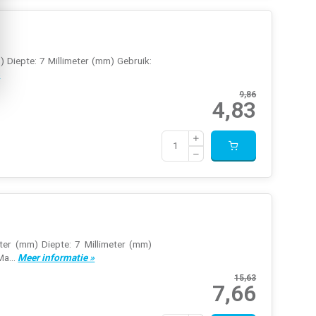
) Diepte: 7 Millimeter (mm) Gebruik:
»
9,86
4,83
eter (mm) Diepte: 7 Millimeter (mm)
Ma...
Meer informatie »
15,63
7,66