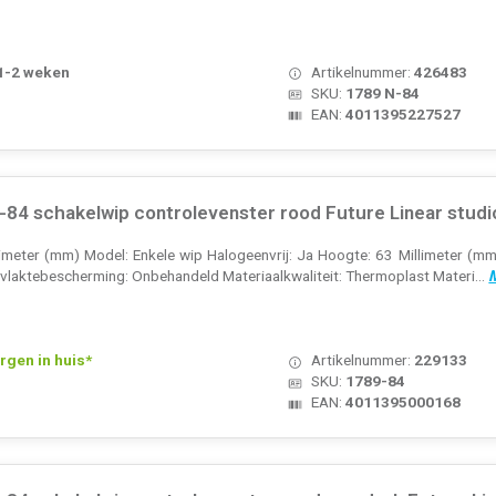
 1-2 weken
Artikelnummer:
426483
SKU:
1789 N-84
EAN:
4011395227527
4 schakelwip controlevenster rood Future Linear studio
llimeter (mm) Model: Enkele wip Halogeenvrij: Ja Hoogte: 63 Millimeter (mm
laktebescherming: Onbehandeld Materiaalkwaliteit: Thermoplast Materi...
M
rgen in huis*
Artikelnummer:
229133
SKU:
1789-84
EAN:
4011395000168