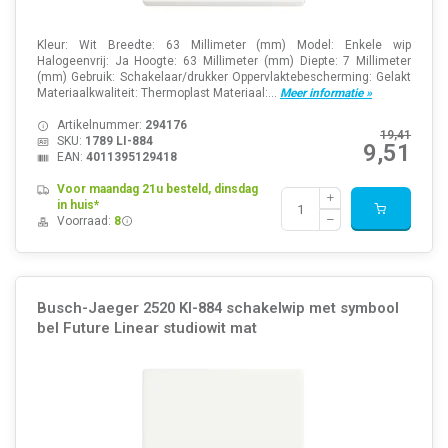
Kleur: Wit Breedte: 63 Millimeter (mm) Model: Enkele wip
Halogeenvrij: Ja Hoogte: 63 Millimeter (mm) Diepte: 7 Millimeter
(mm) Gebruik: Schakelaar/drukker Oppervlaktebescherming: Gelakt
Materiaalkwaliteit: Thermoplast Materiaal:...
Meer informatie »
Artikelnummer:
294176
19,41
SKU:
1789 LI-884
9,51
EAN:
4011395129418
Voor maandag 21u besteld, dinsdag
in huis*
Voorraad:
8
Busch-Jaeger 2520 KI-884 schakelwip met symbool
bel Future Linear studiowit mat