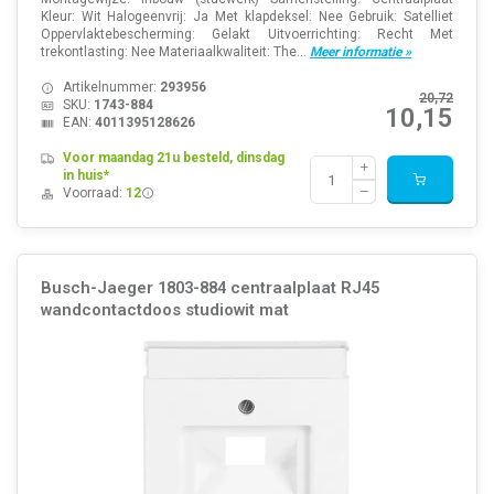
Kleur: Wit Halogeenvrij: Ja Met klapdeksel: Nee Gebruik: Satelliet
Oppervlaktebescherming: Gelakt Uitvoerrichting: Recht Met
trekontlasting: Nee Materiaalkwaliteit: The...
Meer informatie »
Artikelnummer:
293956
20,72
SKU:
1743-884
10,15
EAN:
4011395128626
Voor maandag 21u besteld, dinsdag
in huis*
Voorraad:
12
Busch-Jaeger 1803-884 centraalplaat RJ45
wandcontactdoos studiowit mat