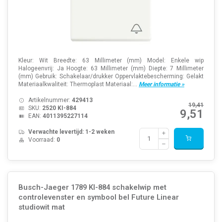
Kleur: Wit Breedte: 63 Millimeter (mm) Model: Enkele wip
Halogeenvrij: Ja Hoogte: 63 Millimeter (mm) Diepte: 7 Millimeter
(mm) Gebruik: Schakelaar/drukker Oppervlaktebescherming: Gelakt
Materiaalkwaliteit: Thermoplast Materiaal:...
Meer informatie »
Artikelnummer:
429413
19,41
SKU:
2520 KI-884
9,51
EAN:
4011395227114
Verwachte levertijd: 1-2 weken
Voorraad:
0
Busch-Jaeger 1789 KI-884 schakelwip met
controlevenster en symbool bel Future Linear
studiowit mat