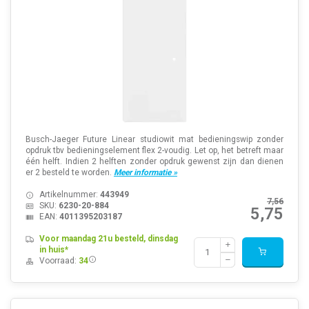
Busch-Jaeger Future Linear studiowit mat bedieningswip zonder
opdruk tbv bedieningselement flex 2-voudig. Let op, het betreft maar
één helft. Indien 2 helften zonder opdruk gewenst zijn dan dienen
er 2 besteld te worden.
Meer informatie »
Artikelnummer:
443949
7,56
SKU:
6230-20-884
5,75
EAN:
4011395203187
Voor maandag 21u besteld, dinsdag
in huis*
Voorraad:
34