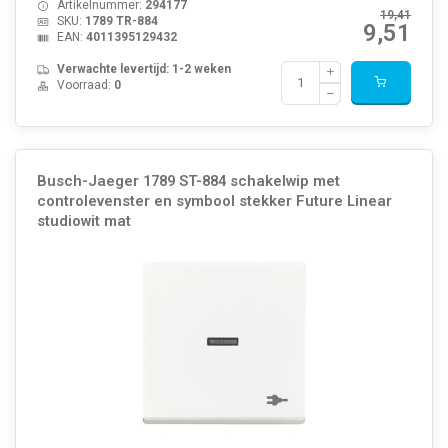
Artikelnummer:
294177
19,41
SKU:
1789 TR-884
9,51
EAN:
4011395129432
Verwachte levertijd: 1-2 weken
Voorraad:
0
Busch-Jaeger 1789 ST-884 schakelwip met
controlevenster en symbool stekker Future Linear
studiowit mat