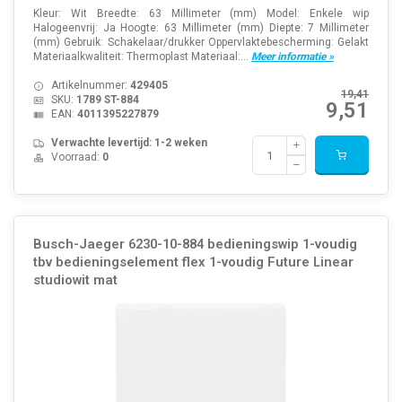
Kleur: Wit Breedte: 63 Millimeter (mm) Model: Enkele wip
Halogeenvrij: Ja Hoogte: 63 Millimeter (mm) Diepte: 7 Millimeter
(mm) Gebruik: Schakelaar/drukker Oppervlaktebescherming: Gelakt
Materiaalkwaliteit: Thermoplast Materiaal:...
Meer informatie »
Artikelnummer:
429405
19,41
SKU:
1789 ST-884
9,51
EAN:
4011395227879
Verwachte levertijd: 1-2 weken
Voorraad:
0
Busch-Jaeger 6230-10-884 bedieningswip 1-voudig
tbv bedieningselement flex 1-voudig Future Linear
studiowit mat