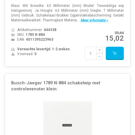
Kleur: Wit Breedte: 63 Millimeter (mm) Model: Tweedelige wip
Halogeenvrij: Ja Hoogte: 63 Millimeter (mm) Diepte: 7 Millimeter
(mm) Gebruik: Schakelaar/drukker Oppervlaktebescherming: Gelakt
Materiaalkwaliteit: Thermoplast Materia...
Meer informatie »
Artikelnummer:
444338
30,64
SKU:
1785 K-884
15,02
EAN:
4011395223963
Verwachte levertijd: 1-2 weken
Voorraad:
0
Busch-Jaeger 1789 N-884 schakelwip met
controlevenster klein