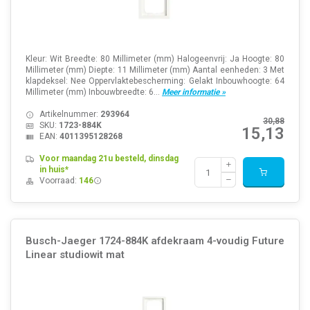
Kleur: Wit Breedte: 80 Millimeter (mm) Halogeenvrij: Ja Hoogte: 80
Millimeter (mm) Diepte: 11 Millimeter (mm) Aantal eenheden: 3 Met
klapdeksel: Nee Oppervlaktebescherming: Gelakt Inbouwhoogte: 64
Millimeter (mm) Inbouwbreedte: 6...
Meer informatie »
Artikelnummer:
293964
30,88
SKU:
1723-884K
15,13
EAN:
4011395128268
Voor maandag 21u besteld, dinsdag
in huis*
Voorraad:
146
Busch-Jaeger 1724-884K afdekraam 4-voudig Future
Linear studiowit mat