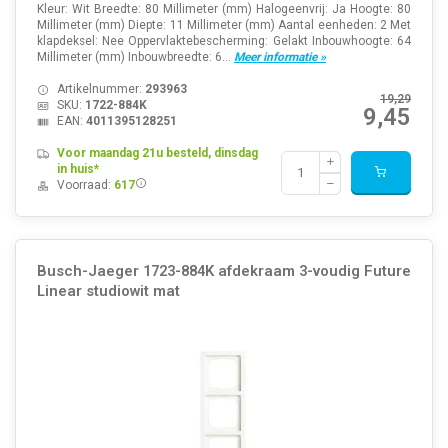
Kleur: Wit Breedte: 80 Millimeter (mm) Halogeenvrij: Ja Hoogte: 80
Millimeter (mm) Diepte: 11 Millimeter (mm) Aantal eenheden: 2 Met
klapdeksel: Nee Oppervlaktebescherming: Gelakt Inbouwhoogte: 64
Millimeter (mm) Inbouwbreedte: 6...
Meer informatie »
Artikelnummer:
293963
19,29
SKU:
1722-884K
9,45
EAN:
4011395128251
Voor maandag 21u besteld, dinsdag
in huis*
Voorraad:
617
Busch-Jaeger 1723-884K afdekraam 3-voudig Future
Linear studiowit mat