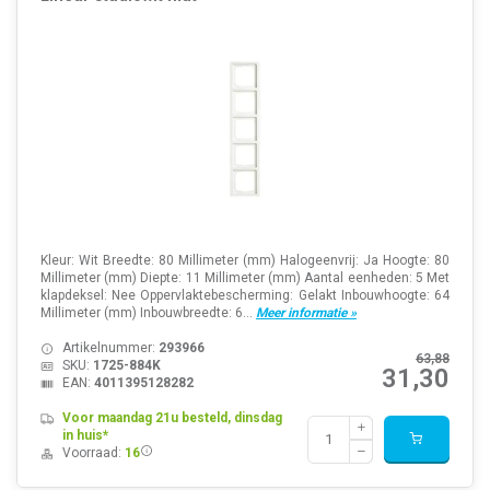
Kleur: Wit Breedte: 80 Millimeter (mm) Halogeenvrij: Ja Hoogte: 80
Millimeter (mm) Diepte: 11 Millimeter (mm) Aantal eenheden: 5 Met
klapdeksel: Nee Oppervlaktebescherming: Gelakt Inbouwhoogte: 64
Millimeter (mm) Inbouwbreedte: 6...
Meer informatie »
Artikelnummer:
293966
63,88
SKU:
1725-884K
31,30
EAN:
4011395128282
Voor maandag 21u besteld, dinsdag
in huis*
Voorraad:
16