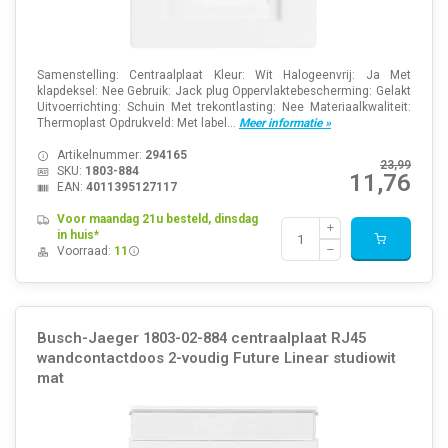
Samenstelling: Centraalplaat Kleur: Wit Halogeenvrij: Ja Met
klapdeksel: Nee Gebruik: Jack plug Oppervlaktebescherming: Gelakt
Uitvoerrichting: Schuin Met trekontlasting: Nee Materiaalkwaliteit:
Thermoplast Opdrukveld: Met label...
Meer informatie »
Artikelnummer:
294165
23,99
SKU:
1803-884
11,76
EAN:
4011395127117
Voor maandag 21u besteld, dinsdag
in huis*
Voorraad:
11
Busch-Jaeger 1803-02-884 centraalplaat RJ45
wandcontactdoos 2-voudig Future Linear studiowit
mat