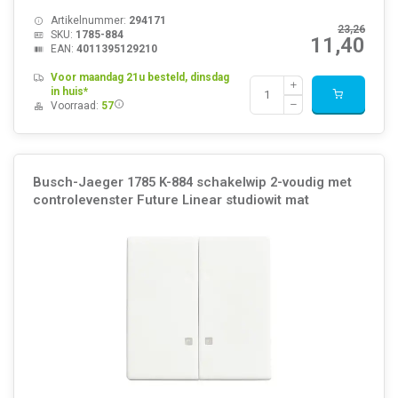
Artikelnummer:
294171
23,26
SKU:
1785-884
11,40
EAN:
4011395129210
Voor maandag 21u besteld, dinsdag
in huis*
Voorraad:
57
Busch-Jaeger 1785 K-884 schakelwip 2-voudig met
controlevenster Future Linear studiowit mat