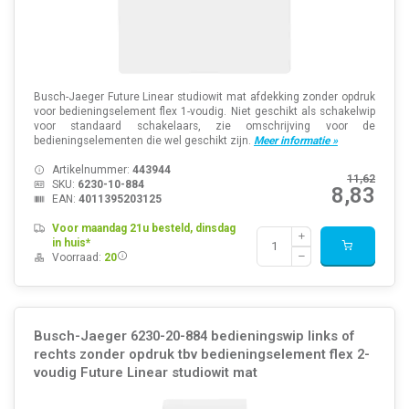
Busch-Jaeger Future Linear studiowit mat afdekking zonder opdruk
voor bedieningselement flex 1-voudig. Niet geschikt als schakelwip
voor standaard schakelaars, zie omschrijving voor de
bedieningselementen die wel geschikt zijn.
Meer informatie »
Artikelnummer:
443944
11,62
SKU:
6230-10-884
8,83
EAN:
4011395203125
Voor maandag 21u besteld, dinsdag
in huis*
Voorraad:
20
Busch-Jaeger 6230-20-884 bedieningswip links of
rechts zonder opdruk tbv bedieningselement flex 2-
voudig Future Linear studiowit mat