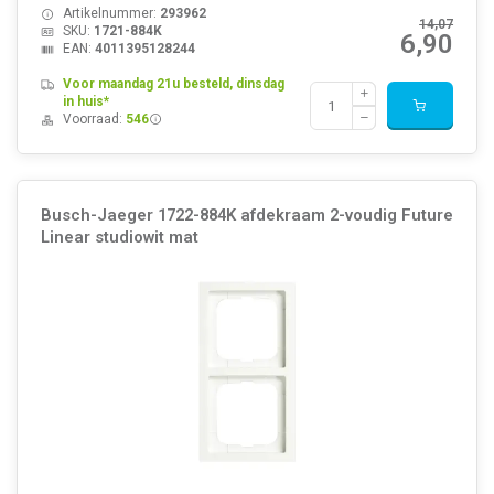
Artikelnummer:
293962
14,07
SKU:
1721-884K
6,90
EAN:
4011395128244
Voor maandag 21u besteld, dinsdag
in huis*
Voorraad:
546
Busch-Jaeger 1722-884K afdekraam 2-voudig Future
Linear studiowit mat