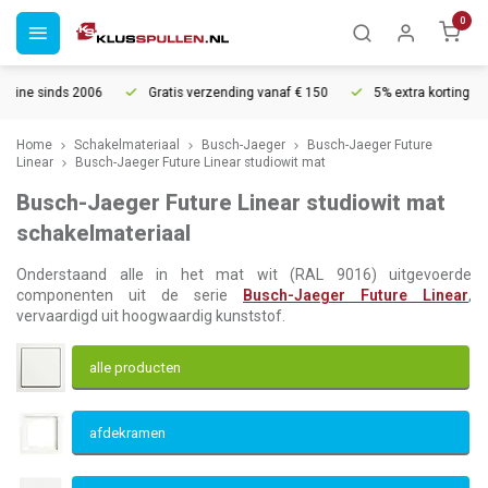
0
6
Gratis verzending vanaf € 150
5% extra korting vanaf € 1000
Home
Schakelmateriaal
Busch-Jaeger
Busch-Jaeger Future
Linear
Busch-Jaeger Future Linear studiowit mat
Busch-Jaeger Future Linear studiowit mat
schakelmateriaal
Onderstaand alle in het mat wit (RAL 9016) uitgevoerde
componenten uit de serie
Busch-Jaeger Future Linear
,
vervaardigd uit hoogwaardig kunststof.
alle producten
afdekramen