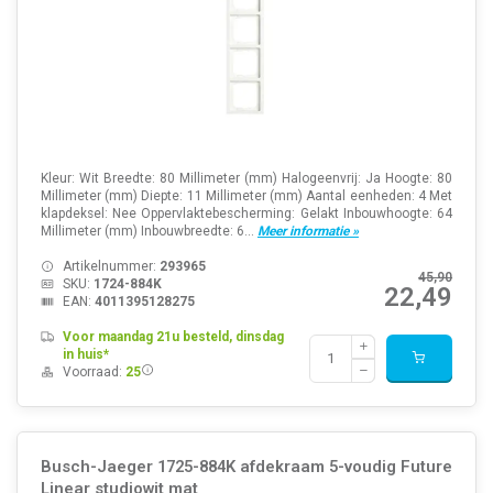
Kleur: Wit Breedte: 80 Millimeter (mm) Halogeenvrij: Ja Hoogte: 80
Millimeter (mm) Diepte: 11 Millimeter (mm) Aantal eenheden: 4 Met
klapdeksel: Nee Oppervlaktebescherming: Gelakt Inbouwhoogte: 64
Millimeter (mm) Inbouwbreedte: 6...
Meer informatie »
Artikelnummer:
293965
45,90
SKU:
1724-884K
22,49
EAN:
4011395128275
Voor maandag 21u besteld, dinsdag
in huis*
Voorraad:
25
Busch-Jaeger 1725-884K afdekraam 5-voudig Future
Linear studiowit mat