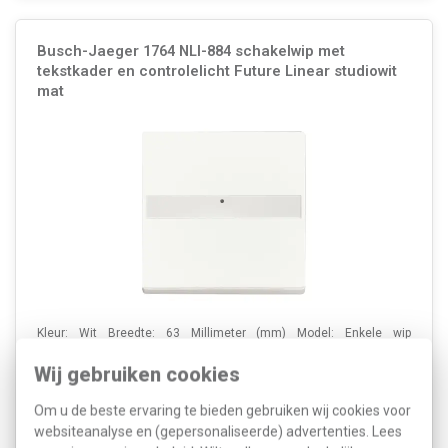
Busch-Jaeger 1764 NLI-884 schakelwip met
tekstkader en controlelicht Future Linear studiowit
mat
Kleur: Wit Breedte: 63 Millimeter (mm) Model: Enkele wip
Halogeenvrij: Ja Hoogte: 63 Millimeter (mm) Diepte: 7 Millimeter
(mm) Gebruik: Schakelaar/drukker Oppervlaktebescherming: Gelakt
Wij gebruiken cookies
Materiaalkwaliteit: Thermoplast Materiaal:...
Meer informatie »
Om u de beste ervaring te bieden gebruiken wij cookies voor
Artikelnummer:
293960
23,93
SKU:
1764 NLI-884
websiteanalyse en (gepersonaliseerde) advertenties. Lees
11,72
EAN:
4011395131619