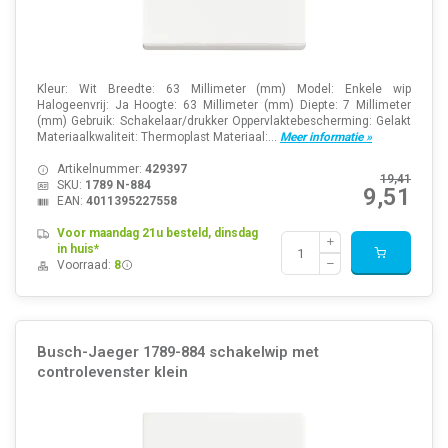
Kleur: Wit Breedte: 63 Millimeter (mm) Model: Enkele wip
Halogeenvrij: Ja Hoogte: 63 Millimeter (mm) Diepte: 7 Millimeter
(mm) Gebruik: Schakelaar/drukker Oppervlaktebescherming: Gelakt
Materiaalkwaliteit: Thermoplast Materiaal:...
Meer informatie »
Artikelnummer:
429397
19,41
SKU:
1789 N-884
9,51
EAN:
4011395227558
Voor maandag 21u besteld, dinsdag
in huis*
Voorraad:
8
Busch-Jaeger 1789-884 schakelwip met
controlevenster klein