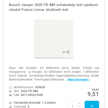
Busch-Jaeger 2520 TR-884 schakelwip met symbool
sleutel Future Linear studiowit mat
Kleur: Wit Breedte: 63 Millimeter (mm) Model: Enkele wip
Halogeenvrij: Ja Hoogte: 63 Millimeter (mm) Diepte: 7 Millimeter
(mm) Gebruik: Schakelaar/drukker Oppervlaktebescherming: Gelakt
Materiaalkwaliteit: Thermoplast Materiaal:...
Meer informatie »
Artikelnummer:
429429
19,41
SKU:
2520 TR-884
9,51
EAN:
4011395227428
Verwachte levertijd: 1-2 weken
Voorraad:
0