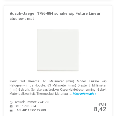
Busch-Jaeger 1786-884 schakelwip Future Linear
studiowit mat
Kleur: Wit Breedte: 63 Millimeter (mm) Model: Enkele wip
Halogeenvrij: Ja Hoogte: 63 Millimeter (mm) Diepte: 7 Millimeter
(mm) Gebruik: Schakelaar/drukker Oppervlaktebescherming: Gelakt
Materiaalkwaliteit: Thermoplast Materiaal:...
Meer informatie »
Artikelnummer:
294173
17,18
SKU:
1786-884
8,42
EAN:
4011395129289