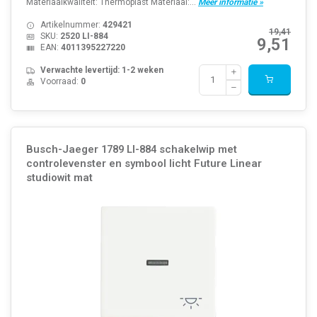
Materiaalkwaliteit: Thermoplast Materiaal:...
Meer informatie »
Artikelnummer:
429421
19,41
SKU:
2520 LI-884
9,51
EAN:
4011395227220
Verwachte levertijd: 1-2 weken
Voorraad:
0
Busch-Jaeger 1789 LI-884 schakelwip met
controlevenster en symbool licht Future Linear
studiowit mat