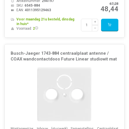
Artikelnummer:
294197
67,28
SKU:
6545-884
48,44
EAN:
4011395129463
Voor maandag 21u besteld, dinsdag
in huis*
Voorraad:
2
Busch-Jaeger 1743-884 centraalplaat antenne /
COAX wandcontactdoos Future Linear studiowit mat
Montagewijze: Inbouw (stucwerk) Samenstelling: Centraalplaat