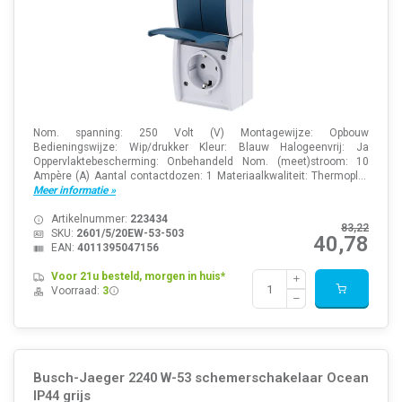
Nom. spanning: 250 Volt (V) Montagewijze: Opbouw
Bedieningswijze: Wip/drukker Kleur: Blauw Halogeenvrij: Ja
Oppervlaktebescherming: Onbehandeld Nom. (meet)stroom: 10
Ampère (A) Aantal contactdozen: 1 Materiaalkwaliteit: Thermopl...
Meer informatie »
Artikelnummer:
223434
83,22
SKU:
2601/5/20EW-53-503
40,78
EAN:
4011395047156
Voor 21u besteld, morgen in huis*
Voorraad:
3
Busch-Jaeger 2240 W-53 schemerschakelaar Ocean
IP44 grijs