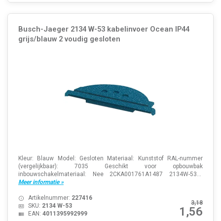
Busch-Jaeger 2134 W-53 kabelinvoer Ocean IP44
grijs/blauw 2 voudig gesloten
Kleur: Blauw Model: Gesloten Materiaal: Kunststof RAL-nummer
(vergelijkbaar): 7035 Geschikt voor opbouwbak
inbouwschakelmateriaal: Nee 2CKA001761A1487 2134W-53...
Meer informatie »
Artikelnummer:
227416
3,18
SKU:
2134 W-53
1,56
EAN:
4011395992999