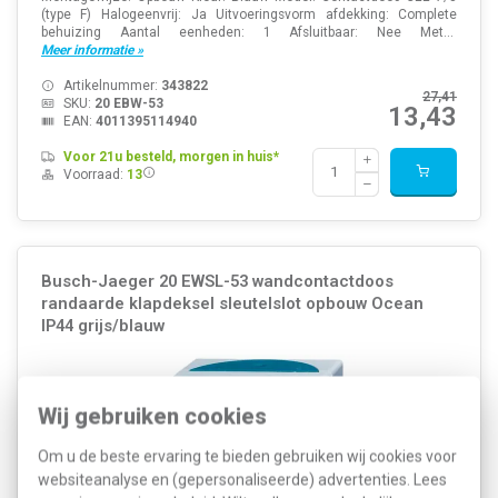
(type F) Halogeenvrij: Ja Uitvoeringsvorm afdekking: Complete
behuizing Aantal eenheden: 1 Afsluitbaar: Nee Met...
Meer informatie »
Artikelnummer:
343822
27,41
SKU:
20 EBW-53
13,43
EAN:
4011395114940
Voor 21u besteld, morgen in huis*
Voorraad:
13
Busch-Jaeger 20 EWSL-53 wandcontactdoos
randaarde klapdeksel sleutelslot opbouw Ocean
IP44 grijs/blauw
Wij gebruiken cookies
Om u de beste ervaring te bieden gebruiken wij cookies voor
websiteanalyse en (gepersonaliseerde) advertenties. Lees