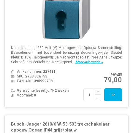
Nom. spanning: 250 Volt (V) Montagewijze: Opbouw Samenstelling:
Basiselement met bovendeel behuizing Bedieningswijze: Sleutel
Kleur: Blauw Halogeenvrij: Ja Met montageplaat: Nee Aansluitwijze:
Schroefklem Verlichting: Nee Oppervl...
Meer informatie »
Artikelnummer:
227411
161,23
SKU:
2733 SLW-53
79,00
EAN:
4011395992708
Verwachte levertijd: 1-2 weken
Voorraad:
0
Busch-Jaeger 2610/6 W-53-503 trekschakelaar
opbouw Ocean IP44 grijs/blauw