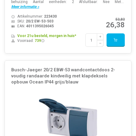
behuizing Aantal eenheden: 2 Afsluitbaar: Nee Met...
Meer informatie »
Artikelnummer:
223430
53,83
SKU:
20/2 EW-53-503
26,38
EAN:
4011395026045
Voor 21u besteld, morgen in huis*
Voorraad:
739
Busch-Jaeger 20/2 EBW-53 wandcontactdoos 2-
voudig randaarde kindveilig met klapdeksels
opbouw Ocean IP44 grijs/blauw