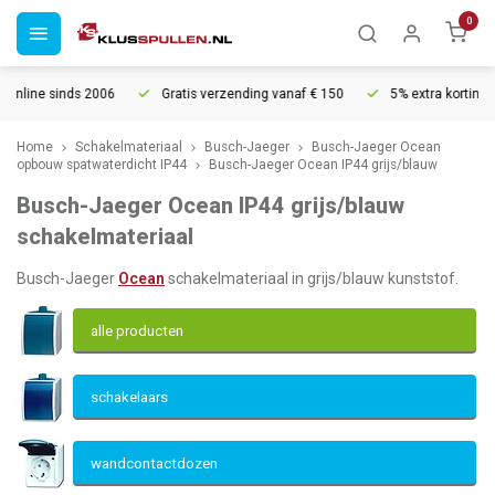
0
6
Gratis verzending vanaf € 150
5% extra korting vanaf € 1000
Home
Schakelmateriaal
Busch-Jaeger
Busch-Jaeger Ocean
opbouw spatwaterdicht IP44
Busch-Jaeger Ocean IP44 grijs/blauw
Busch-Jaeger Ocean IP44 grijs/blauw
schakelmateriaal
Busch-Jaeger
Ocean
schakelmateriaal in grijs/blauw kunststof.
alle producten
schakelaars
wandcontactdozen