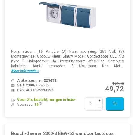
Nom. stroom: 16 Ampère (A) Nom. spanning: 250 Volt (V)
Montagewijze: Opbouw Kleur: Blauw Model: Contactdoos CEE 7/3
(type F) Halogeenvrij: Ja Uitvoeringsvorm afdekking: Complete
behuizing Aantal eenheden: 3 Afsluitbaar: Nee Met...
Meer informatie »
Artikelnummer:
223432
101,46
SKU:
2300/3 EW-53
49,72
EAN:
4011395993293
Voor 21u besteld, morgen in huis*
Voorraad:
16
Busch-Jaeger 2300/3 EBW-53 wandcontactdoos