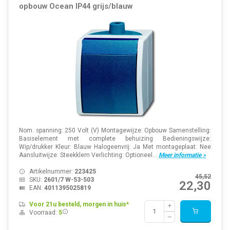
opbouw Ocean IP44 grijs/blauw
Nom. spanning: 250 Volt (V) Montagewijze: Opbouw Samenstelling:
Basiselement met complete behuizing Bedieningswijze:
Wip/drukker Kleur: Blauw Halogeenvrij: Ja Met montageplaat: Nee
Aansluitwijze: Steekklem Verlichting: Optioneel...
Meer informatie »
Artikelnummer:
223425
45,52
SKU:
2601/7 W-53-503
22,30
EAN:
4011395025819
Voor 21u besteld, morgen in huis*
Voorraad:
5