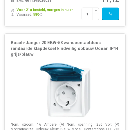
EAN:
4011395026021
Voor 21u besteld, morgen in huis*
Voorraad:
580
Busch-Jaeger 20 EBW-53 wandcontactdoos
randaarde klapdeksel kindveilig opbouw Ocean IP44
grijs/blauw
Nom. stroom: 16 Ampère (A) Nom. spanning: 250 Volt (V)
Montagewijze: Opbouw Kleur: Blauw Model: Contactdoos CEE 7/3