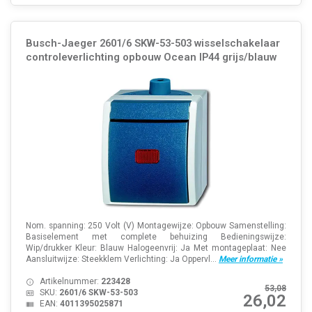
Busch-Jaeger 2601/6 SKW-53-503 wisselschakelaar
controleverlichting opbouw Ocean IP44 grijs/blauw
Nom. spanning: 250 Volt (V) Montagewijze: Opbouw Samenstelling:
Basiselement met complete behuizing Bedieningswijze:
Wip/drukker Kleur: Blauw Halogeenvrij: Ja Met montageplaat: Nee
Aansluitwijze: Steekklem Verlichting: Ja Oppervl...
Meer informatie »
Artikelnummer:
223428
53,08
SKU:
2601/6 SKW-53-503
26,02
EAN:
4011395025871