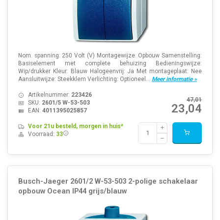
Nom. spanning: 250 Volt (V) Montagewijze: Opbouw Samenstelling:
Basiselement met complete behuizing Bedieningswijze:
Wip/drukker Kleur: Blauw Halogeenvrij: Ja Met montageplaat: Nee
Aansluitwijze: Steekklem Verlichting: Optioneel...
Meer informatie »
Artikelnummer:
223426
47,01
SKU:
2601/5 W-53-503
23,04
EAN:
4011395025857
Voor 21u besteld, morgen in huis*
Voorraad:
33
Busch-Jaeger 2601/2 W-53-503 2-polige schakelaar
opbouw Ocean IP44 grijs/blauw