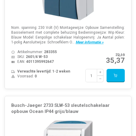
Nom. spanning: 230 Volt (V) Montagewijze: Opbouw Samenstelling:
Basiselement met complete behuizing Bedieningswijze: Wip Kleur:
Blauw Model: Eenpolige schakelaar Halogeenvrij: Ja Aantal polen:
1-polig Aansluitwijze: Schroefklem O...
Meer informatie »
Artikelnummer:
283355
72,19
SKU:
2601/4 W-53
35,37
EAN:
4011395992647
Verwachte levertijd: 1-2 weken
Voorraad:
0
Busch-Jaeger 2733 SLW-53 sleutelschakelaar
opbouw Ocean IP44 grijs/blauw