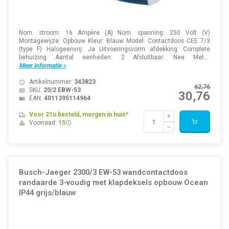
Nom. stroom: 16 Ampère (A) Nom. spanning: 250 Volt (V)
Montagewijze: Opbouw Kleur: Blauw Model: Contactdoos CEE 7/3
(type F) Halogeenvrij: Ja Uitvoeringsvorm afdekking: Complete
behuizing Aantal eenheden: 2 Afsluitbaar: Nee Met...
Meer informatie »
Artikelnummer:
343823
62,76
SKU:
20/2 EBW-53
30,76
EAN:
4011395114964
Voor 21u besteld, morgen in huis*
Voorraad:
15
Busch-Jaeger 2300/3 EW-53 wandcontactdoos
randaarde 3-voudig met klapdeksels opbouw Ocean
IP44 grijs/blauw