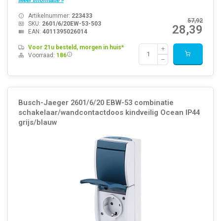
Artikelnummer:
223433
57,92
SKU:
2601/6/20EW-53-503
28,39
EAN:
4011395026014
Voor 21u besteld, morgen in huis*
Voorraad:
186
Busch-Jaeger 2601/6/20 EBW-53 combinatie
schakelaar/wandcontactdoos kindveilig Ocean IP44
grijs/blauw