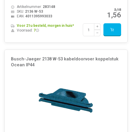
Artikelnummer:
283148
3,18
SKU:
2136 W-53
1,56
EAN:
4011395993033
Voor 21u besteld, morgen in huis*
Voorraad:
7
Busch-Jaeger 2138 W-53 kabeldoorvoer koppelstuk
Ocean IP44