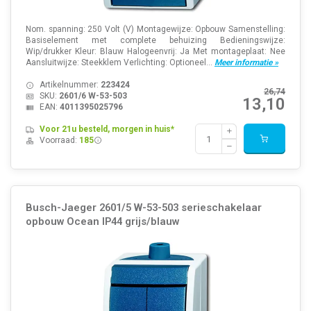
Nom. spanning: 250 Volt (V) Montagewijze: Opbouw Samenstelling:
Basiselement met complete behuizing Bedieningswijze:
Wip/drukker Kleur: Blauw Halogeenvrij: Ja Met montageplaat: Nee
Aansluitwijze: Steekklem Verlichting: Optioneel...
Meer informatie »
Artikelnummer:
223424
26,74
SKU:
2601/6 W-53-503
13,10
EAN:
4011395025796
Voor 21u besteld, morgen in huis*
Voorraad:
185
Busch-Jaeger 2601/5 W-53-503 serieschakelaar
opbouw Ocean IP44 grijs/blauw