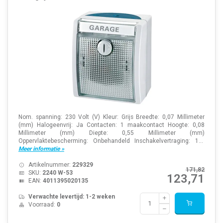
Nom. spanning: 230 Volt (V) Kleur: Grijs Breedte: 0,07 Millimeter
(mm) Halogeenvrij: Ja Contacten: 1 maakcontact Hoogte: 0,08
Millimeter (mm) Diepte: 0,55 Millimeter (mm)
Oppervlaktebescherming: Onbehandeld Inschakelvertraging: 1...
Meer informatie »
Artikelnummer:
229329
171,82
SKU:
2240 W-53
123,71
EAN:
4011395020135
Verwachte levertijd: 1-2 weken
Voorraad:
0