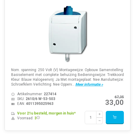
Nom. spanning: 250 Volt (V) Montagewijze: Opbouw Samenstelling:
Basiselement met complete behuizing Bedieningswijze: Trekkoord
Kleur: Blauw Halogeenvrij: Ja Met montageplaat: Nee Aansluitwijze:
Schroefklem Verlichting: Nee Opperv...
Meer informatie »
Artikelnummer:
227414
67,35
SKU:
2610/6 W-53-503
33,00
EAN:
4011395025963
Voor 21u besteld, morgen in huis*
Voorraad:
3