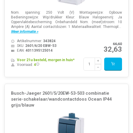
Nom. spanning: 250 Volt (V) Montagewijze: Opbouw
Bedieningswijze: Wip/drukker Kleur: Blauw Halogeenvrij: Ja
Oppervlaktebescherming: Onbehandeld Nom. (meet)stroom: 10
Ampère (A) Aantal contactdozen: 1 Materiaalkwaliteit: Thermopl...
Meer informatie »
Artikelnummer:
343824
66,60
SKU:
2601/6/20 EBW-53
32,63
EAN:
4011395125014
Voor 21u besteld, morgen in huis*
Voorraad:
4
Busch-Jaeger 2601/5/20EW-53-503 combinatie
serie-schakelaar/wandcontactdoos Ocean IP44
grijs/blauw