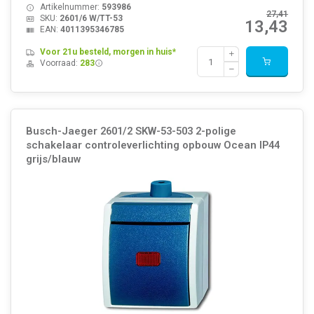
Artikelnummer:
593986
27,41
SKU:
2601/6 W/TT-53
13,43
EAN:
4011395346785
Voor 21u besteld, morgen in huis*
Voorraad:
283
Busch-Jaeger 2601/2 SKW-53-503 2-polige
schakelaar controleverlichting opbouw Ocean IP44
grijs/blauw