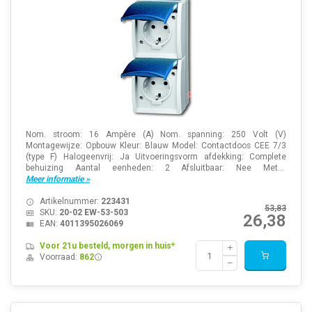
Nom. stroom: 16 Ampère (A) Nom. spanning: 250 Volt (V)
Montagewijze: Opbouw Kleur: Blauw Model: Contactdoos CEE 7/3
(type F) Halogeenvrij: Ja Uitvoeringsvorm afdekking: Complete
behuizing Aantal eenheden: 2 Afsluitbaar: Nee Met...
Meer informatie »
Artikelnummer:
223431
53,83
SKU:
20-02 EW-53-503
26,38
EAN:
4011395026069
Voor 21u besteld, morgen in huis*
Voorraad:
862