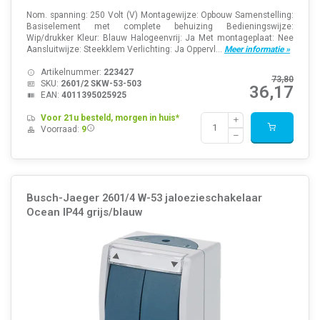
Nom. spanning: 250 Volt (V) Montagewijze: Opbouw Samenstelling:
Basiselement met complete behuizing Bedieningswijze:
Wip/drukker Kleur: Blauw Halogeenvrij: Ja Met montageplaat: Nee
Aansluitwijze: Steekklem Verlichting: Ja Oppervl...
Meer informatie »
Artikelnummer:
223427
73,80
SKU:
2601/2 SKW-53-503
36,17
EAN:
4011395025925
Voor 21u besteld, morgen in huis*
Voorraad:
9
Busch-Jaeger 2601/4 W-53 jaloezieschakelaar
Ocean IP44 grijs/blauw