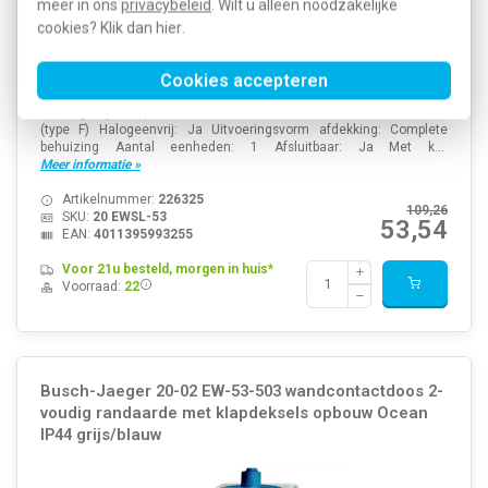
meer in ons
privacybeleid
. Wilt u alleen noodzakelijke
cookies? Klik dan
hier
.
Cookies accepteren
Nom. stroom: 16 Ampère (A) Nom. spanning: 250 Volt (V)
Montagewijze: Opbouw Kleur: Blauw Model: Contactdoos CEE 7/3
(type F) Halogeenvrij: Ja Uitvoeringsvorm afdekking: Complete
behuizing Aantal eenheden: 1 Afsluitbaar: Ja Met k...
Meer informatie »
Artikelnummer:
226325
109,26
SKU:
20 EWSL-53
53,54
EAN:
4011395993255
Voor 21u besteld, morgen in huis*
Voorraad:
22
Busch-Jaeger 20-02 EW-53-503 wandcontactdoos 2-
voudig randaarde met klapdeksels opbouw Ocean
IP44 grijs/blauw