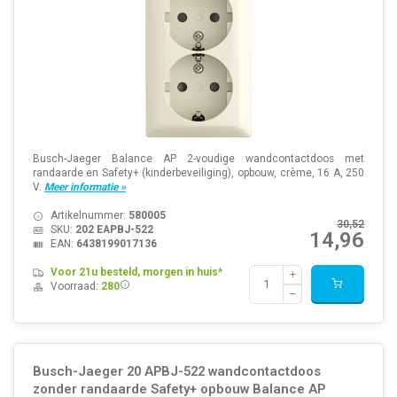
Busch-Jaeger Balance AP 2-voudige wandcontactdoos met
randaarde en Safety+ (kinderbeveiliging), opbouw, crème, 16 A, 250
V.
Meer informatie »
Artikelnummer:
580005
30,52
SKU:
202 EAPBJ-522
14,96
EAN:
6438199017136
Voor 21u besteld, morgen in huis*
Voorraad:
280
Busch-Jaeger 20 APBJ-522 wandcontactdoos
zonder randaarde Safety+ opbouw Balance AP