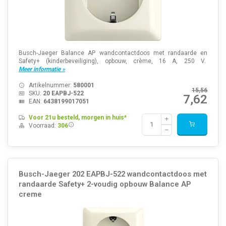
Busch-Jaeger Balance AP wandcontactdoos met randaarde en
Safety+ (kinderbeveiliging), opbouw, crème, 16 A, 250 V.
Meer informatie »
Artikelnummer:
580001
15,56
SKU:
20 EAPBJ-522
7,62
EAN:
6438199017051
Voor 21u besteld, morgen in huis*
Voorraad:
306
Busch-Jaeger 202 EAPBJ-522 wandcontactdoos met
randaarde Safety+ 2-voudig opbouw Balance AP
creme