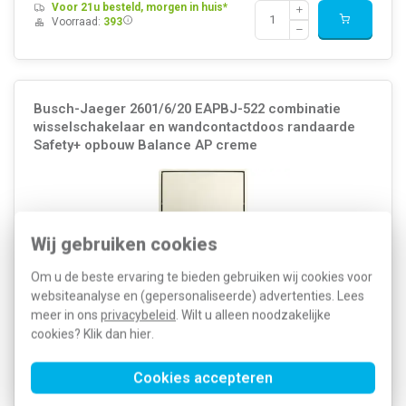
Voor 21u besteld, morgen in huis*
Voorraad:
393
Busch-Jaeger 2601/6/20 EAPBJ-522 combinatie
wisselschakelaar en wandcontactdoos randaarde
Safety+ opbouw Balance AP creme
Wij gebruiken cookies
Om u de beste ervaring te bieden gebruiken wij cookies voor
websiteanalyse en (gepersonaliseerde) advertenties. Lees
meer in ons
privacybeleid
. Wilt u alleen noodzakelijke
cookies? Klik dan
hier
.
Busch-Jaeger Balance AP opbouwcombinatie met wisselschakelaar
Cookies accepteren
(10 A, geschikt voor enkelpolige en wisselschakelingen) en
wandcontactdoos (16 A) met randaarde en Safety+