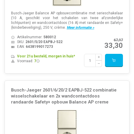
Busch-Jaeger Balance AP opbouwcombinatie met serieschakelaar
(10 A, geschikt voor het schakelen van twee afzonderlijke
lichtpunten) en wandcontactdoos (16 A) met randaarde en Safety+
(kinderbeveiliging), 250 V, crème.
Meer informatie »
Artikelnummer:
580012
67,97
SKU:
2601/5/20 EAPBJ-522
33,30
EAN:
6438199017273
Voor 21u besteld, morgen in huis*
Voorraad:
7
Busch-Jaeger 2601/6/20/2 EAPBJ-522 combinatie
wisselschakelaar en 2x wandcontactdoos
randaarde Safety+ opbouw Balance AP creme