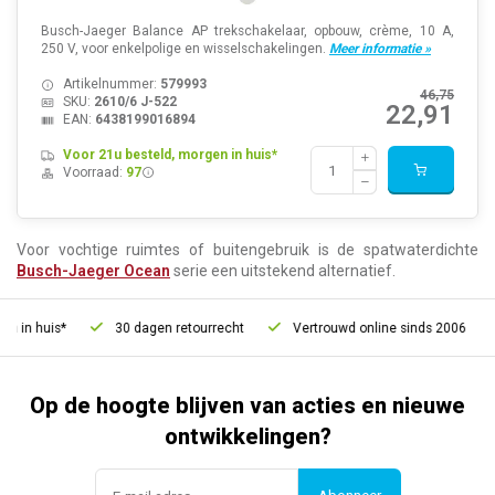
Busch-Jaeger Balance AP trekschakelaar, opbouw, crème, 10 A,
250 V, voor enkelpolige en wisselschakelingen.
Meer informatie »
Artikelnummer:
579993
46,75
SKU:
2610/6 J-522
22,91
EAN:
6438199016894
Voor 21u besteld, morgen in huis*
Voorraad:
97
Voor vochtige ruimtes of buitengebruik is de spatwaterdichte
Busch-Jaeger Ocean
serie een uitstekend alternatief.
uis*
30 dagen retourrecht
Vertrouwd online sinds 2006
Gra
Op de hoogte blijven van acties en nieuwe
ontwikkelingen?