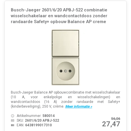
Busch-Jaeger 2601/6/20 APBJ-522 combinatie
wisselschakelaar en wandcontactdoos zonder
randaarde Safety+ opbouw Balance AP creme
Busch-Jaeger Balance AP opbouwcombinatie met wisselschakelaar
(10 A, voor enkelpolige en wisselschakelingen) en
wandcontactdoos (16 A) zonder randaarde met Safety+
(kinderbeveiliging), 250 V, crème.
Meer informatie »
Artikelnummer:
580014
56,06
SKU:
2601/6/20 APBJ-522
27,47
EAN:
6438199017310