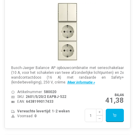
Busch-Jaeger Balance AP opbouwcombinatie met serieschakelaar
(10 A, voor het schakelen van twee afzonderlijke lichtpunten) en 2x
wandcontactdoos (16 A) met randaarde en Safety+
(kinderbeveiliging), 250 V, crème.
Meer informatie »
Artikelnummer:
580020
84,46
SKU:
2601/5/20/2 EAPBJ-522
41,38
EAN:
6438199017433
Verwachte levertijd: 1-2 weken
Voorraad:
0