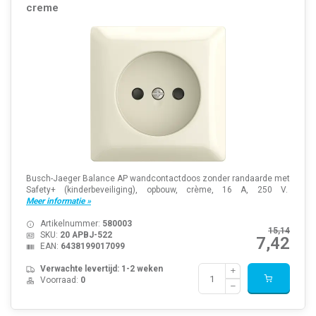
creme
Busch-Jaeger Balance AP wandcontactdoos zonder randaarde met
Safety+ (kinderbeveiliging), opbouw, crème, 16 A, 250 V.
Meer informatie »
Artikelnummer:
580003
15,14
SKU:
20 APBJ-522
7,42
EAN:
6438199017099
Verwachte levertijd: 1-2 weken
Voorraad:
0