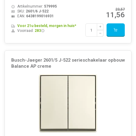
Artikelnummer:
579995
23,57
SKU:
2601/6 J-522
11,56
EAN:
6438199016931
Voor 21u besteld, morgen in huis*
Voorraad:
283
Busch-Jaeger 2601/5 J-522 serieschakelaar opbouw
Balance AP creme