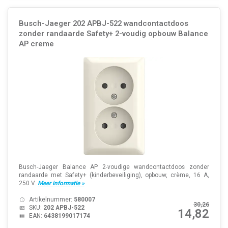
Busch-Jaeger 202 APBJ-522 wandcontactdoos
zonder randaarde Safety+ 2-voudig opbouw Balance
AP creme
Busch-Jaeger Balance AP 2-voudige wandcontactdoos zonder
randaarde met Safety+ (kinderbeveiliging), opbouw, crème, 16 A,
250 V.
Meer informatie »
Artikelnummer:
580007
30,26
SKU:
202 APBJ-522
14,82
EAN:
6438199017174