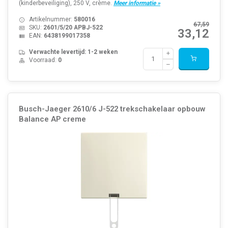
(kinderbeveiliging), 250 V, crème.
Meer informatie »
Artikelnummer:
580016
67,59
SKU:
2601/5/20 APBJ-522
33,12
EAN:
6438199017358
Verwachte levertijd: 1-2 weken
Voorraad:
0
Busch-Jaeger 2610/6 J-522 trekschakelaar opbouw
Balance AP creme