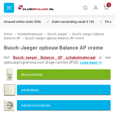
0
d online sinds 2006
Gratis verzending vanaf € 150
5% extra korting
Home
Schakelmateriaal
Busch-Jaeger
Busch-Jaeger Opbouw
Balance AP
Busch-Jaeger opbouw Balance AP creme
Busch-Jaeger opbouw Balance AP creme
Het
Busch-Jaeger Balance AP schakelmateriaal
is een
opbouwprogramma voor droge ruimtes (IP20).
Lees meer
>>
alle producten
schakelaars
wandcontactdozen