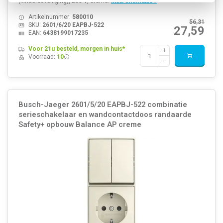
(kinderbeveiliging), 250 V, crème.
Meer informatie »
Artikelnummer:
580010
56,31
SKU:
2601/6/20 EAPBJ-522
27,59
EAN:
6438199017235
Voor 21u besteld, morgen in huis*
Voorraad:
10
Busch-Jaeger 2601/5/20 EAPBJ-522 combinatie
serieschakelaar en wandcontactdoos randaarde
Safety+ opbouw Balance AP creme