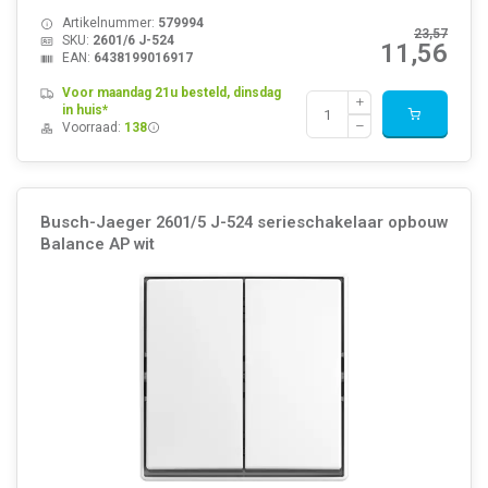
Artikelnummer:
579994
23,57
SKU:
2601/6 J-524
11,56
EAN:
6438199016917
Voor maandag 21u besteld, dinsdag
in huis*
Voorraad:
138
Busch-Jaeger 2601/5 J-524 serieschakelaar opbouw
Balance AP wit