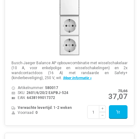
Busch-Jaeger Balance AP opbouwcombinatie met wisselschakelaar
(10 A, voor enkelpolige en wisselschakelingen) en 2x
wandcontactdoos (16 A) met randaarde en Safety+
(kinderbeveiliging), 250 V, wit.
Meer informatie »
Artikelnummer:
580017
75,66
SKU:
2601/6/20/2 EAPBJ-524
37,07
EAN:
6438199017372
Verwachte levertijd: 1-2 weken
Voorraad:
0