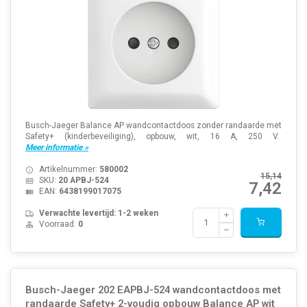
Busch-Jaeger Balance AP wandcontactdoos zonder randaarde met
Safety+ (kinderbeveiliging), opbouw, wit, 16 A, 250 V.
Meer informatie »
Artikelnummer:
580002
15,14
SKU:
20 APBJ-524
7,42
EAN:
6438199017075
Verwachte levertijd: 1-2 weken
Voorraad:
0
Busch-Jaeger 202 EAPBJ-524 wandcontactdoos met
randaarde Safety+ 2-voudig opbouw Balance AP wit