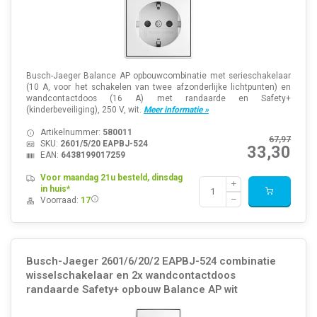
Busch-Jaeger Balance AP opbouwcombinatie met serieschakelaar
(10 A, voor het schakelen van twee afzonderlijke lichtpunten) en
wandcontactdoos (16 A) met randaarde en Safety+
(kinderbeveiliging), 250 V, wit.
Meer informatie »
Artikelnummer:
580011
67,97
SKU:
2601/5/20 EAPBJ-524
33,30
EAN:
6438199017259
Voor maandag 21u besteld, dinsdag
in huis*
Voorraad:
17
Busch-Jaeger 2601/6/20/2 EAPBJ-524 combinatie
wisselschakelaar en 2x wandcontactdoos
randaarde Safety+ opbouw Balance AP wit