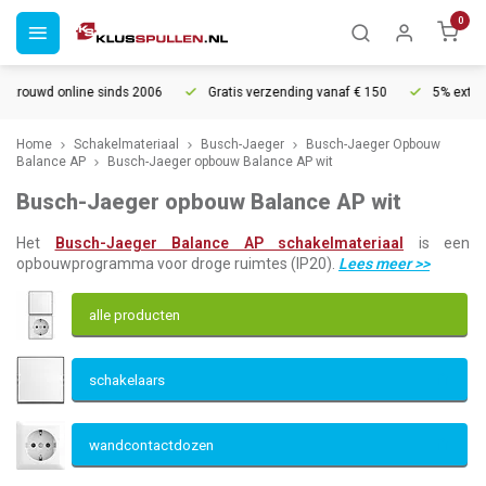
0
online sinds 2006
Gratis verzending vanaf € 150
5% extra korting 
Home
Schakelmateriaal
Busch-Jaeger
Busch-Jaeger Opbouw
Balance AP
Busch-Jaeger opbouw Balance AP wit
Busch-Jaeger opbouw Balance AP wit
Het
Busch-Jaeger Balance AP schakelmateriaal
is een
opbouwprogramma voor droge ruimtes (IP20).
Lees meer
>>
alle producten
schakelaars
wandcontactdozen