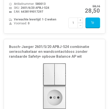
Artikelnummer:
580013
58,16
SKU:
2601/6/20 APBJ-524
28,50
EAN:
6438199017297
Verwachte levertijd: 1-2 weken
Voorraad:
0
Busch-Jaeger 2601/5/20 APBJ-524 combinatie
serieschakelaar en wandcontactdoos zonder
randaarde Safety+ opbouw Balance AP wit