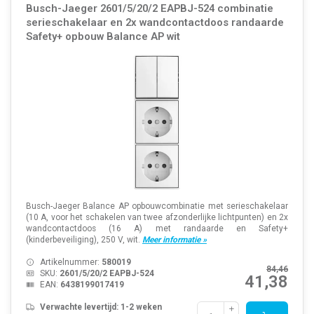
Busch-Jaeger 2601/5/20/2 EAPBJ-524 combinatie
serieschakelaar en 2x wandcontactdoos randaarde
Safety+ opbouw Balance AP wit
Busch-Jaeger Balance AP opbouwcombinatie met serieschakelaar
(10 A, voor het schakelen van twee afzonderlijke lichtpunten) en 2x
wandcontactdoos (16 A) met randaarde en Safety+
(kinderbeveiliging), 250 V, wit.
Meer informatie »
Artikelnummer:
580019
84,46
SKU:
2601/5/20/2 EAPBJ-524
41,38
EAN:
6438199017419
Verwachte levertijd: 1-2 weken