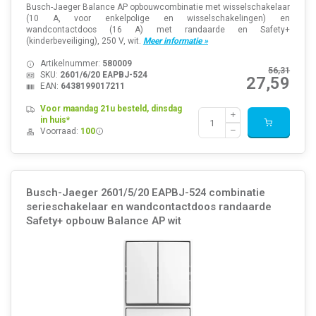
Busch-Jaeger Balance AP opbouwcombinatie met wisselschakelaar
(10 A, voor enkelpolige en wisselschakelingen) en
wandcontactdoos (16 A) met randaarde en Safety+
(kinderbeveiliging), 250 V, wit.
Meer informatie »
Artikelnummer:
580009
56,31
SKU:
2601/6/20 EAPBJ-524
27,59
EAN:
6438199017211
Voor maandag 21u besteld, dinsdag
in huis*
Voorraad:
100
Busch-Jaeger 2601/5/20 EAPBJ-524 combinatie
serieschakelaar en wandcontactdoos randaarde
Safety+ opbouw Balance AP wit