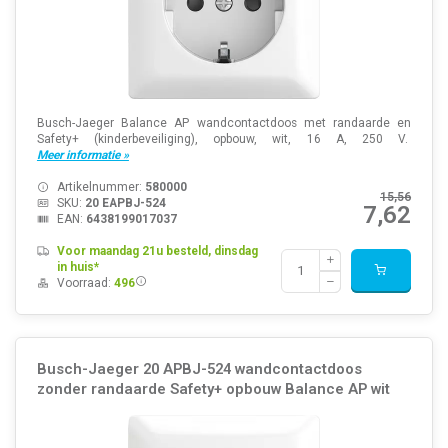
Busch-Jaeger Balance AP wandcontactdoos met randaarde en
Safety+ (kinderbeveiliging), opbouw, wit, 16 A, 250 V.
Meer informatie »
Artikelnummer:
580000
15,56
SKU:
20 EAPBJ-524
7,62
EAN:
6438199017037
Voor maandag 21u besteld, dinsdag
in huis*
Voorraad:
496
Busch-Jaeger 20 APBJ-524 wandcontactdoos
zonder randaarde Safety+ opbouw Balance AP wit