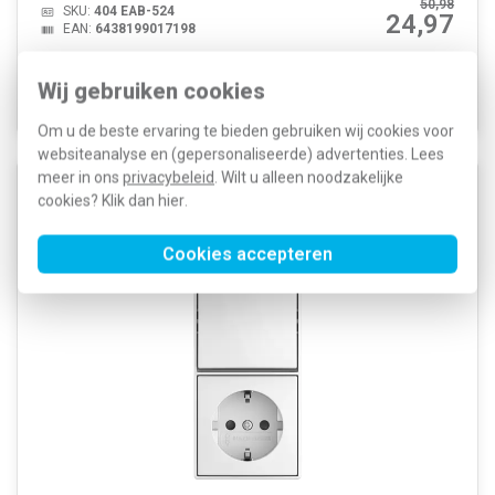
50,98
SKU:
404 EAB-524
24,97
EAN:
6438199017198
Voor maandag 21u besteld, dinsdag
in huis*
Wij gebruiken cookies
Voorraad:
38
Om u de beste ervaring te bieden gebruiken wij cookies voor
websiteanalyse en (gepersonaliseerde) advertenties. Lees
meer in ons
privacybeleid
. Wilt u alleen noodzakelijke
Busch-Jaeger 2601/6/20 EAPBJ-524 combinatie
cookies? Klik dan
hier
.
wisselschakelaar en wandcontactdoos randaarde
Safety+ opbouw Balance AP wit
Cookies accepteren