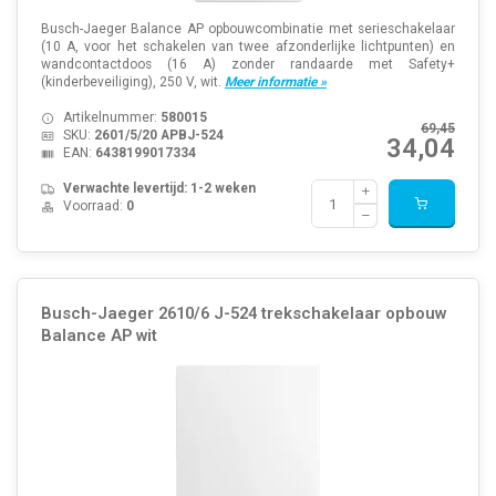
Busch-Jaeger Balance AP opbouwcombinatie met serieschakelaar
(10 A, voor het schakelen van twee afzonderlijke lichtpunten) en
wandcontactdoos (16 A) zonder randaarde met Safety+
(kinderbeveiliging), 250 V, wit.
Meer informatie »
Artikelnummer:
580015
69,45
SKU:
2601/5/20 APBJ-524
34,04
EAN:
6438199017334
Verwachte levertijd: 1-2 weken
Voorraad:
0
Busch-Jaeger 2610/6 J-524 trekschakelaar opbouw
Balance AP wit