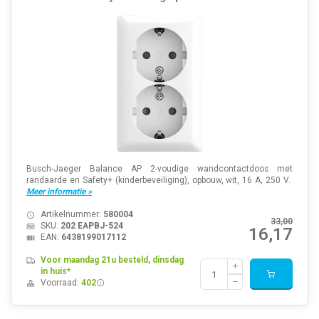
Busch-Jaeger Balance AP 2-voudige wandcontactdoos met
randaarde en Safety+ (kinderbeveiliging), opbouw, wit, 16 A, 250 V.
Meer informatie »
Artikelnummer:
580004
33,00
SKU:
202 EAPBJ-524
16,17
EAN:
6438199017112
Voor maandag 21u besteld, dinsdag
in huis*
Voorraad:
402