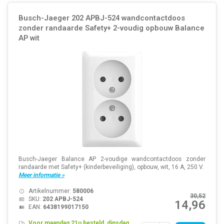
Busch-Jaeger 202 APBJ-524 wandcontactdoos
zonder randaarde Safety+ 2-voudig opbouw Balance
AP wit
Busch-Jaeger Balance AP 2-voudige wandcontactdoos zonder
randaarde met Safety+ (kinderbeveiliging), opbouw, wit, 16 A, 250 V.
Meer informatie »
Artikelnummer:
580006
30,52
SKU:
202 APBJ-524
14,96
EAN:
6438199017150
Voor maandag 21u besteld, dinsdag