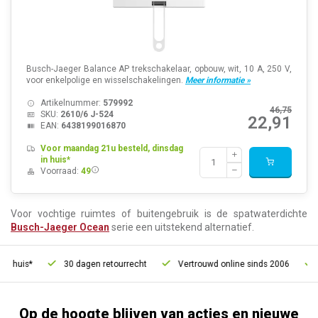
Busch-Jaeger Balance AP trekschakelaar, opbouw, wit, 10 A, 250 V,
voor enkelpolige en wisselschakelingen.
Meer informatie »
Artikelnummer:
579992
46,75
SKU:
2610/6 J-524
22,91
EAN:
6438199016870
Voor maandag 21u besteld, dinsdag
in huis*
Voorraad:
49
Voor vochtige ruimtes of buitengebruik is de spatwaterdichte
Busch-Jaeger Ocean
serie een uitstekend alternatief.
s*
30 dagen retourrecht
Vertrouwd online sinds 2006
Gratis
Op de hoogte blijven van acties en nieuwe