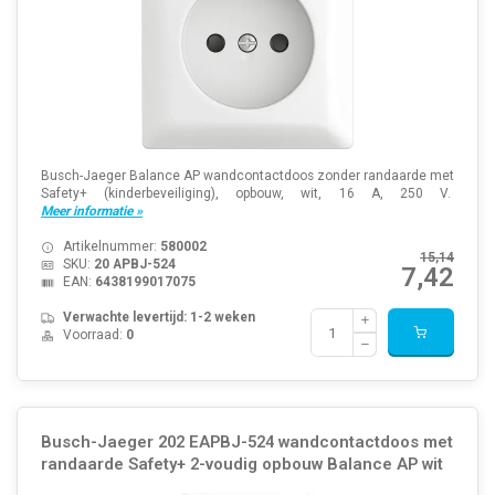
Busch-Jaeger Balance AP wandcontactdoos zonder randaarde met
Safety+ (kinderbeveiliging), opbouw, wit, 16 A, 250 V.
Meer informatie »
Artikelnummer:
580002
15,14
SKU:
20 APBJ-524
7,42
EAN:
6438199017075
Verwachte levertijd: 1-2 weken
Voorraad:
0
Busch-Jaeger 202 EAPBJ-524 wandcontactdoos met
randaarde Safety+ 2-voudig opbouw Balance AP wit