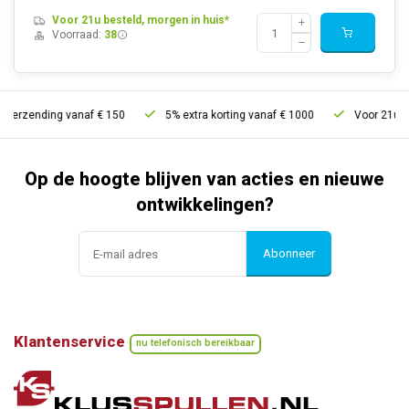
Voor 21u besteld, morgen in huis*
Voorraad:
38
verzending vanaf € 150
5% extra korting vanaf € 1000
Voor 21u best
Op de hoogte blijven van acties en nieuwe
ontwikkelingen?
Abonneer
Klantenservice
nu telefonisch bereikbaar