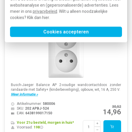
Busch-Jaeger 202 APBJ-524 wandcontactdoos
websiteanalyse en (gepersonaliseerde) advertenties. Lees
zonder randaarde Safety+ 2-voudig opbouw Balance
meer in ons
privacybeleid
. Wilt u alleen noodzakelijke
AP wit
cookies? Klik dan
hier
.
Cookies accepteren
Busch-Jaeger Balance AP 2-voudige wandcontactdoos zonder
randaarde met Safety+ (kinderbeveiliging), opbouw, wit, 16 A, 250 V.
Meer informatie »
Artikelnummer:
580006
30,52
SKU:
202 APBJ-524
14,96
EAN:
6438199017150
Voor 21u besteld, morgen in huis*
Voorraad:
198