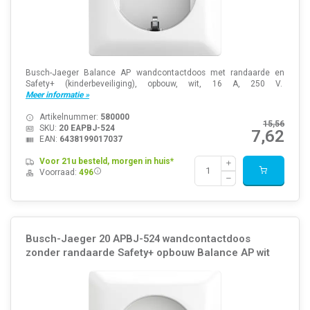
Busch-Jaeger Balance AP wandcontactdoos met randaarde en
Safety+ (kinderbeveiliging), opbouw, wit, 16 A, 250 V.
Meer informatie »
Artikelnummer:
580000
15,56
SKU:
20 EAPBJ-524
7,62
EAN:
6438199017037
Voor 21u besteld, morgen in huis*
Voorraad:
496
Busch-Jaeger 20 APBJ-524 wandcontactdoos
zonder randaarde Safety+ opbouw Balance AP wit