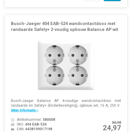
Busch-Jaeger 404 EAB-524 wandcontactdoos met
randaarde Safety+ 2-voudig opbouw Balance AP wit
Busch-Jaeger Balance AP 4-voudige wandcontactdoos met
randaarde en Safety+ (kinderbeveiliging), opbouw, wit, 16 A, 250 V.
Meer informatie »
Artikelnummer:
580008
50,98
SKU:
404 EAB-524
24,97
EAN:
6438199017198