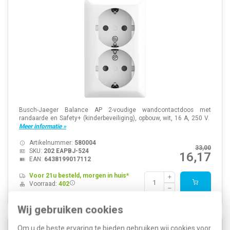
Busch-Jaeger Balance AP 2-voudige wandcontactdoos met
randaarde en Safety+ (kinderbeveiliging), opbouw, wit, 16 A, 250 V.
Meer informatie »
Artikelnummer:
580004
33,00
SKU:
202 EAPBJ-524
16,17
EAN:
6438199017112
Voor 21u besteld, morgen in huis*
Voorraad:
402
Wij gebruiken cookies
Om u de beste ervaring te bieden gebruiken wij cookies voor