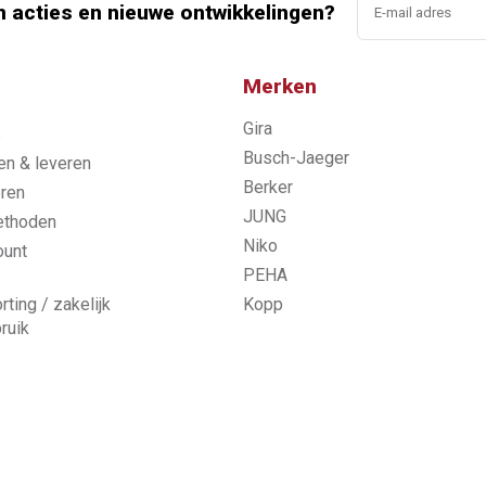
n acties en nieuwe ontwikkelingen?
Merken
Gira
s
Busch-Jaeger
n & leveren
Berker
ren
JUNG
ethoden
Niko
ount
PEHA
rting / zakelijk
Kopp
ruik