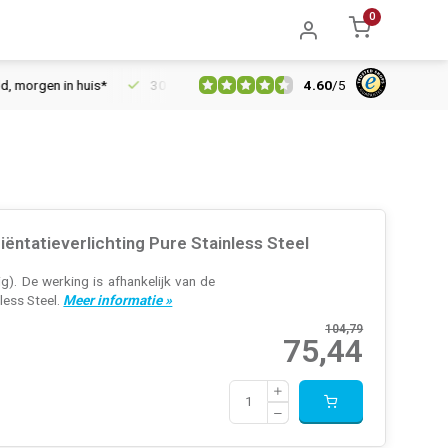
0
4.60
/
5
rgen in huis*
30 dagen retourrecht
Vertrouwd online sinds 2
ntatieverlichting Pure Stainless Steel
). De werking is afhankelijk van de
less Steel.
Meer informatie »
104,79
75,44