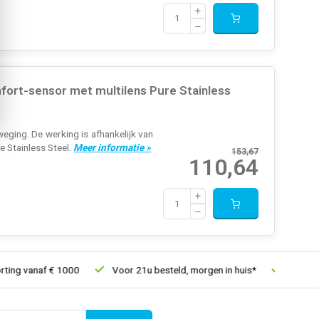
ort-sensor met multilens Pure Stainless
ging. De werking is afhankelijk van
 Stainless Steel.
Meer informatie »
153,67
110,64
ng vanaf € 1000
Voor 21u besteld, morgen in huis*
30 dagen r