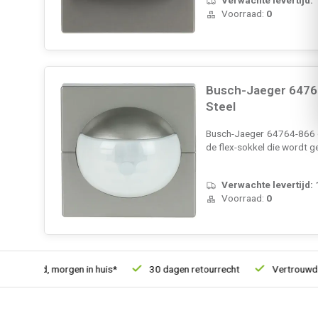
Voorraad:
0
Busch-Jaeger 64764
Steel
Busch-Jaeger 64764-866 op
de flex-sokkel die wordt 
Verwachte levertijd:
Voorraad:
0
besteld, morgen in huis*
30 dagen retourrecht
Vertrouwd onl