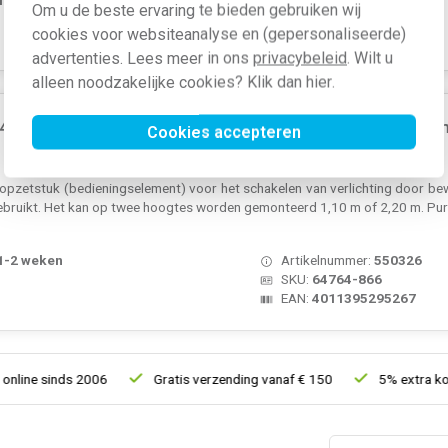
Om u de beste ervaring te bieden gebruiken wij
SKU:
64762-866
cookies voor websiteanalyse en (gepersonaliseerde)
EAN:
4011395295120
advertenties. Lees meer in ons
privacybeleid
. Wilt u
alleen noodzakelijke cookies? Klik dan
hier
.
-866 bewegingsmelder opzetstuk wachter 180 flex comf
Cookies accepteren
zetstuk (bedieningselement) voor het schakelen van verlichting door bewe
gebruikt. Het kan op twee hoogtes worden gemonteerd 1,10 m of 2,20 m. Pure
 1-2 weken
Artikelnummer:
550326
SKU:
64764-866
EAN:
4011395295267
ine sinds 2006
Gratis verzending vanaf € 150
5% extra korti