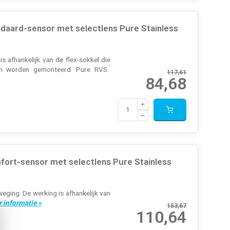
aard-sensor met selectlens Pure Stainless
 afhankelijk van de flex-sokkel die
 m worden gemonteerd. Pure RVS.
117,61
84,68
ort-sensor met selectlens Pure Stainless
ging. De werking is afhankelijk van
 informatie »
153,67
110,64