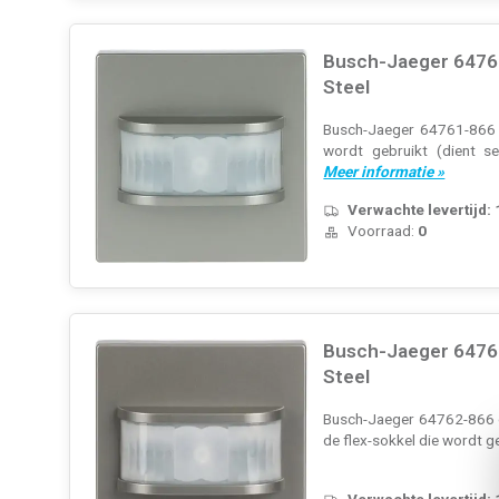
Busch-Jaeger 64761
Steel
Busch-Jaeger 64761-866 op
wordt gebruikt (dient 
Meer informatie »
Verwachte levertijd:
Voorraad:
0
Busch-Jaeger 64762
Steel
Busch-Jaeger 64762-866 op
de flex-sokkel die wordt g
Verwachte levertijd: