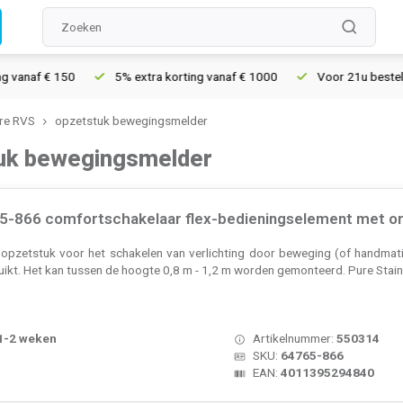
naf € 150
5% extra korting vanaf € 1000
Voor 21u besteld, mo
re RVS
opzetstuk bewegingsmelder
uk bewegingsmelder
-866 comfortschakelaar flex-bedieningselement met orië
pzetstuk voor het schakelen van verlichting door beweging (of handmatig
uikt. Het kan tussen de hoogte 0,8 m - 1,2 m worden gemonteerd. Pure Stain
 1-2 weken
Artikelnummer:
550314
SKU:
64765-866
EAN:
4011395294840