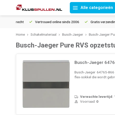
Alle categorieën
retourrecht
Vertrouwd online sinds 2006
Gratis verzending va
Home
Schakelmateriaal
Busch-Jaeger
Busch-Jaeger Pu
Busch-Jaeger Pure RVS opzetst
Busch-Jaeger 64765
Busch-Jaeger 64765-866 o
flex-sokkel die wordt gebr
Verwachte levertijd:
Voorraad:
0