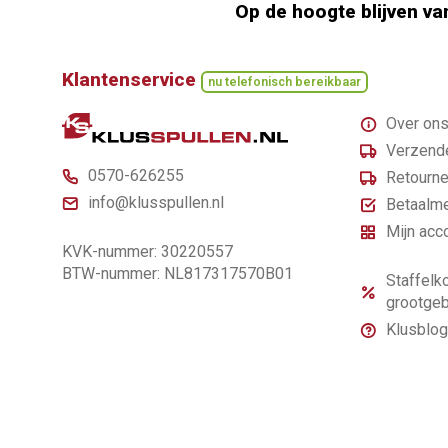
Op de hoogte blijven va
Klantenservice
nu telefonisch bereikbaar
Over on
Verzende
0570-626255
Retourne
info@klusspullen.nl
Betaalm
Mijn acc
KVK-nummer: 30220557
BTW-nummer: NL817317570B01
Staffelko
grootgeb
Klusblog