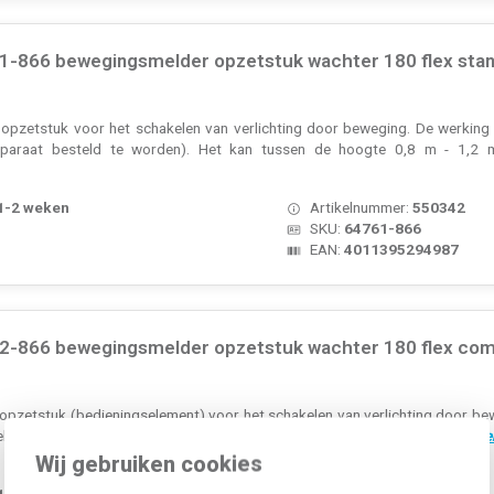
-866 bewegingsmelder opzetstuk wachter 180 flex stand
zetstuk voor het schakelen van verlichting door beweging. De werking is
separaat besteld te worden). Het kan tussen de hoogte 0,8 m - 1,2
 1-2 weken
Artikelnummer:
550342
SKU:
64761-866
EAN:
4011395294987
-866 bewegingsmelder opzetstuk wachter 180 flex comf
zetstuk (bedieningselement) voor het schakelen van verlichting door bewe
ebruikt. Montagehoogte tussen de 0,8 m en 1,2 m. Pure Stainless Steel.
Meer
Wij gebruiken cookies
 1-2 weken
Artikelnummer:
550337