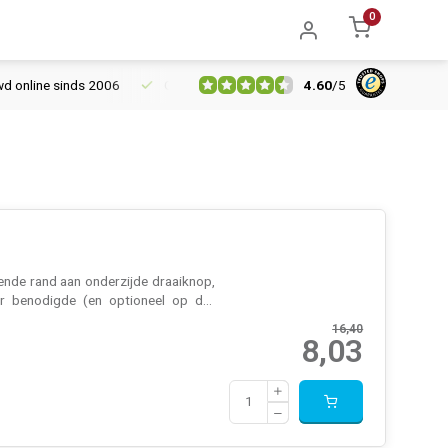
0
4.60
/
5
nline sinds 2006
Gratis verzending vanaf € 150
5% extra kort
ende rand aan onderzijde draaiknop,
or benodigde (en optioneel op d...
16,40
8,03