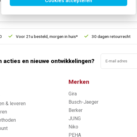
Cookies accepteren
SKU:
6230-20-214
EAN:
4011395180976
Voor 21u besteld, morgen in huis*
30 dagen retourrecht
n acties en nieuwe ontwikkelingen?
Merken
Gira
s
Busch-Jaeger
n & leveren
Berker
ren
JUNG
ethoden
Niko
ount
PEHA