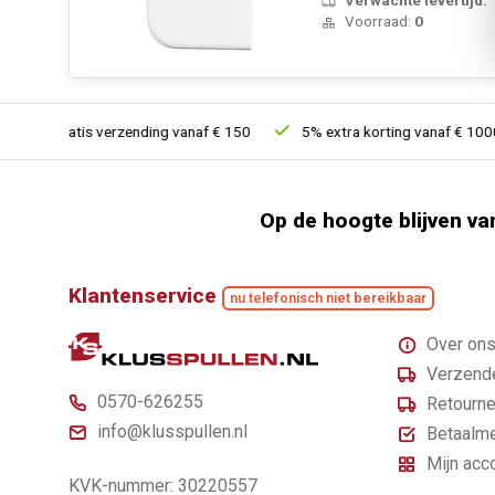
Voorraad:
0
Gratis verzending vanaf € 150
5% extra korting vanaf € 1000
Op de hoogte blijven va
Klantenservice
nu telefonisch niet bereikbaar
Over on
Verzende
0570-626255
Retourne
info@klusspullen.nl
Betaalm
Mijn acc
KVK-nummer: 30220557