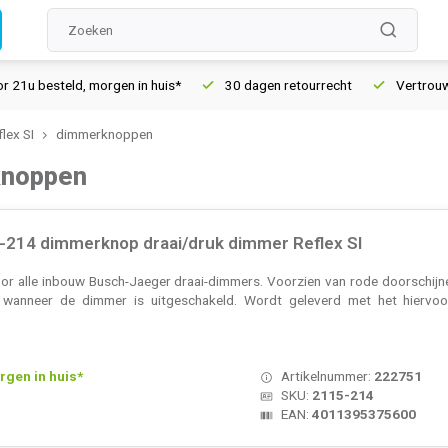
u besteld, morgen in huis*
30 dagen retourrecht
Vertrouwd o
lex SI
dimmerknoppen
knoppen
214 dimmerknop draai/druk dimmer Reflex SI
or alle inbouw Busch-Jaeger draai-dimmers. Voorzien van rode doorschijn
ng wanneer de dimmer is uitgeschakeld. Wordt geleverd met het hiervo
rgen in huis*
Artikelnummer:
222751
SKU:
2115-214
EAN:
4011395375600