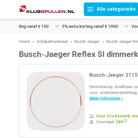
Alle categorieën
verzending vanaf € 150
5% extra korting vanaf € 1000
Voor 21
Home
Schakelmateriaal
Busch-Jaeger
Busch-Jaeger Ref
Busch-Jaeger Reflex SI dimmer
Busch-Jaeger 2115-
Dimmerknop, bruikbaar vo
voor oriëntatieverlichti
Meer informatie »
Voor 21u besteld, mo
Voorraad:
289