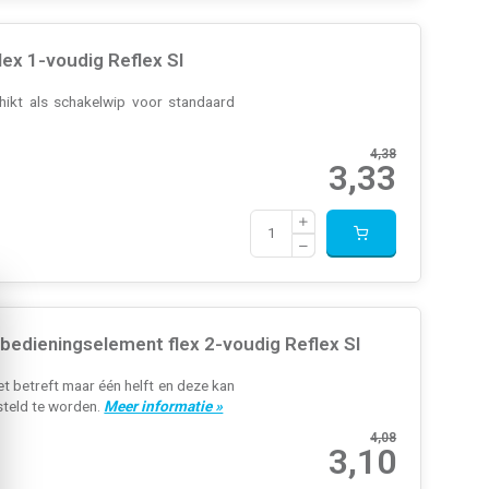
ex 1-voudig Reflex SI
hikt als schakelwip voor standaard
4,38
3,33
bedieningselement flex 2-voudig Reflex SI
t betreft maar één helft en deze kan
esteld te worden.
Meer informatie »
4,08
3,10