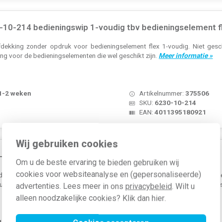
10-214 bedieningswip 1-voudig tbv bedieningselement fl
fdekking zonder opdruk voor bedieningselement flex 1-voudig. Niet gesc
ing voor de bedieningselementen die wel geschikt zijn.
Meer informatie »
 1-2 weken
Artikelnummer:
375506
SKU:
6230-10-214
EAN:
4011395180921
Wij gebruiken cookies
0-214 bedieningswip links of rechts zonder opdruk tbv 
Om u de beste ervaring te bieden gebruiken wij
cookies voor websiteanalyse en (gepersonaliseerde)
dieningswip zonder opdruk voor bedieningselement flex 2-voudig. Let op, he
ruikt worden. Indien 2 helften zonder opdruk gewenst zijn dan dienen er 2 b
advertenties. Lees meer in ons
privacybeleid
. Wilt u
alleen noodzakelijke cookies? Klik dan
hier
.
 1-2 weken
Artikelnummer:
378955