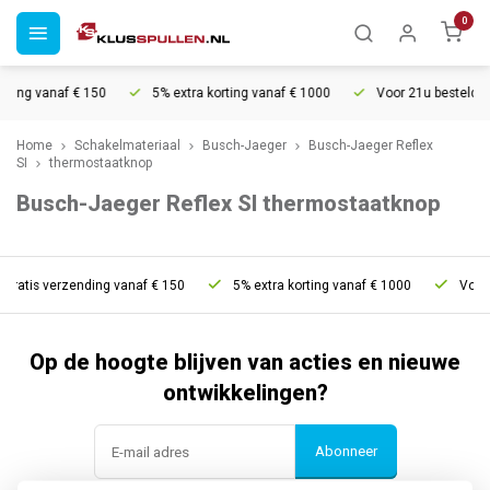
0
nding vanaf € 150
5% extra korting vanaf € 1000
Voor 21u besteld, m
Home
Schakelmateriaal
Busch-Jaeger
Busch-Jaeger Reflex
SI
thermostaatknop
Busch-Jaeger Reflex SI thermostaatknop
Gratis verzending vanaf € 150
5% extra korting vanaf € 1000
Voor 
Op de hoogte blijven van acties en nieuwe
ontwikkelingen?
Abonneer