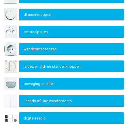
dimmerknoppen
centraalplaten
wandcontactdozen
jaloezie-, tijd- en standenknoppen
bewegingsmelder
Friends of Hue wandzenders
digitale radio