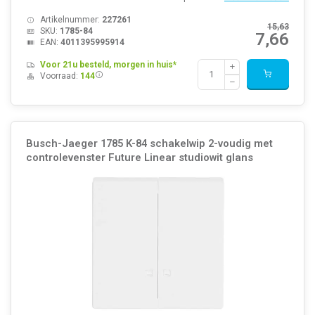
Artikelnummer:
227261
15,63
SKU:
1785-84
7,66
EAN:
4011395995914
Voor 21u besteld, morgen in huis*
Voorraad:
144
Busch-Jaeger 1785 K-84 schakelwip 2-voudig met
controlevenster Future Linear studiowit glans