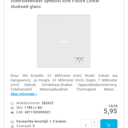
controlevenster symbool licht Future Linear
studiowit glans
Kleur: Wit Breedte: 63 Millimeter (mm) Model: Enkele wip
Halogeenvrij: Ja Hoogte: 63 Millimeter (mm) Diepte: 7 Millimeter
(mm) Gebruik: Schakelaar/drukker Oppervlaktebescherming:
Onbehandeld Materiaalkwaliteit: Thermoplast Materi...
Meer informatie »
Artikelnummer:
282637
12,16
SKU:
1789 LI-84
5,95
EAN:
4011395995921
Verwachte levertijd: 1-2 weken
Voorraad:
0