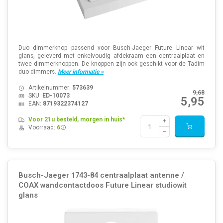
Duo dimmerknop passend voor Busch-Jaeger Future Linear wit
glans, geleverd met enkelvoudig afdekraam een centraalplaat en
twee dimmerknoppen. De knoppen zijn ook geschikt voor de Tadim
duo-dimmers.
Meer informatie »
Artikelnummer:
573639
9,68
SKU:
ED-10073
5,95
EAN:
8719322374127
Voor 21u besteld, morgen in huis*
Voorraad:
6
Busch-Jaeger 1743-84 centraalplaat antenne /
COAX wandcontactdoos Future Linear studiowit
glans