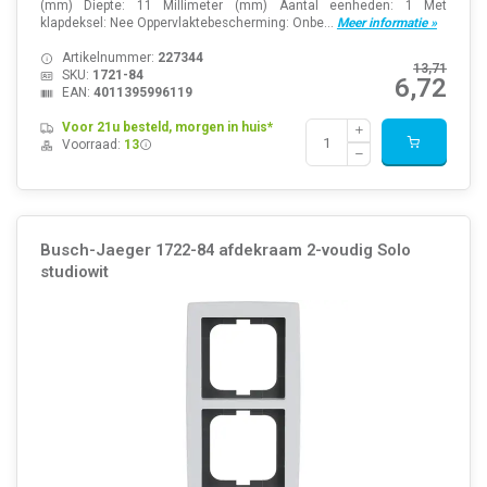
(mm) Diepte: 11 Millimeter (mm) Aantal eenheden: 1 Met
klapdeksel: Nee Oppervlaktebescherming: Onbe...
Meer informatie »
Artikelnummer:
227344
13,71
SKU:
1721-84
6,72
EAN:
4011395996119
Voor 21u besteld, morgen in huis*
Voorraad:
13
Busch-Jaeger 1722-84 afdekraam 2-voudig Solo
studiowit