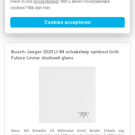
meer in ons
privacybeleid
. Wilt u alleen noodzakelijke
18,48
SKU:
1764 NLI-84
9,05
cookies? Klik dan
hier
.
EAN:
4011395995853
Verwachte levertijd: 1-2 weken
Cookies accepteren
Voorraad:
0
Busch-Jaeger 2520 LI-84 schakelwip symbool licht
Future Linear studiowit glans
Kleur: Wit Breedte: 63 Millimeter (mm) Model: Enkele wip