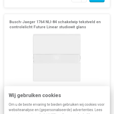
Busch-Jaeger 1764 NLI-84 schakelwip tekstveld en
controlelicht Future Linear studiowit glans
Kleur: Wit Breedte: 63 Millimeter (mm) Model: Enkele wip
Halogeenvrij: Ja Hoogte: 63 Millimeter (mm) Diepte: 7 Millimeter
Wij gebruiken cookies
(mm) Gebruik: Schakelaar/drukker Oppervlaktebescherming:
Onbehandeld Materiaalkwaliteit: Thermoplast Materi...
Om u de beste ervaring te bieden gebruiken wij cookies voor
Meer informatie »
websiteanalyse en (gepersonaliseerde) advertenties. Lees
Artikelnummer:
282441