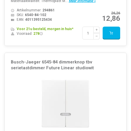
Materiaalkwaliteit: Thermoplast M...
Meer informatie »
Artikelnummer:
294861
26,26
SKU:
6540-84-102
12,86
EAN:
4011395125434
Voor 21u besteld, morgen in huis*
Voorraad:
278
Busch-Jaeger 6545-84 dimmerknop tbv
serietastdimmer Future Linear studiowit