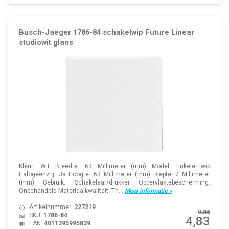
Busch-Jaeger 1786-84 schakelwip Future Linear
studiowit glans
Kleur: Wit Breedte: 63 Millimeter (mm) Model: Enkele wip
Halogeenvrij: Ja Hoogte: 63 Millimeter (mm) Diepte: 7 Millimeter
(mm) Gebruik: Schakelaar/drukker Oppervlaktebescherming:
Onbehandeld Materiaalkwaliteit: Th...
Meer informatie »
Artikelnummer:
227219
9,86
SKU:
1786-84
4,83
EAN:
4011395995839