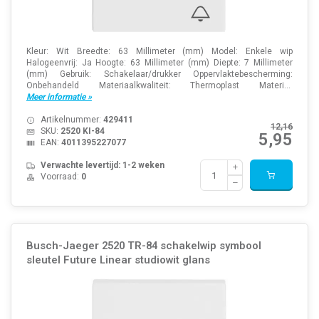
Kleur: Wit Breedte: 63 Millimeter (mm) Model: Enkele wip
Halogeenvrij: Ja Hoogte: 63 Millimeter (mm) Diepte: 7 Millimeter
(mm) Gebruik: Schakelaar/drukker Oppervlaktebescherming:
Onbehandeld Materiaalkwaliteit: Thermoplast Materi...
Meer informatie »
Artikelnummer:
429411
12,16
SKU:
2520 KI-84
5,95
EAN:
4011395227077
Verwachte levertijd: 1-2 weken
Voorraad:
0
Busch-Jaeger 2520 TR-84 schakelwip symbool
sleutel Future Linear studiowit glans