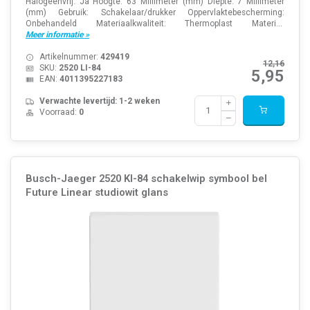
Halogeenvrij: Ja Hoogte: 63 Millimeter (mm) Diepte: 7 Millimeter
(mm) Gebruik: Schakelaar/drukker Oppervlaktebescherming:
Onbehandeld Materiaalkwaliteit: Thermoplast Materi...
Meer informatie »
Artikelnummer:
429419
12,16
SKU:
2520 LI-84
5,95
EAN:
4011395227183
Verwachte levertijd: 1-2 weken
Voorraad:
0
Busch-Jaeger 2520 KI-84 schakelwip symbool bel
Future Linear studiowit glans