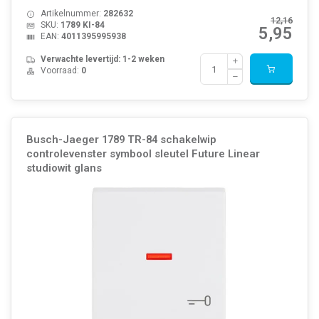
Artikelnummer:
282632
12,16
SKU:
1789 KI-84
5,95
EAN:
4011395995938
Verwachte levertijd: 1-2 weken
Voorraad:
0
Busch-Jaeger 1789 TR-84 schakelwip
controlevenster symbool sleutel Future Linear
studiowit glans