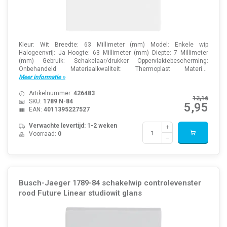
Kleur: Wit Breedte: 63 Millimeter (mm) Model: Enkele wip
Halogeenvrij: Ja Hoogte: 63 Millimeter (mm) Diepte: 7 Millimeter
(mm) Gebruik: Schakelaar/drukker Oppervlaktebescherming:
Onbehandeld Materiaalkwaliteit: Thermoplast Materi...
Meer informatie »
Artikelnummer:
426483
12,16
SKU:
1789 N-84
5,95
EAN:
4011395227527
Verwachte levertijd: 1-2 weken
Voorraad:
0
Busch-Jaeger 1789-84 schakelwip controlevenster
rood Future Linear studiowit glans