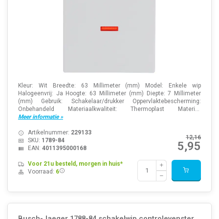
Kleur: Wit Breedte: 63 Millimeter (mm) Model: Enkele wip
Halogeenvrij: Ja Hoogte: 63 Millimeter (mm) Diepte: 7 Millimeter
(mm) Gebruik: Schakelaar/drukker Oppervlaktebescherming:
Onbehandeld Materiaalkwaliteit: Thermoplast Materi...
Meer informatie »
Artikelnummer:
229133
12,16
SKU:
1789-84
5,95
EAN:
4011395000168
Voor 21u besteld, morgen in huis*
Voorraad:
6
Busch-Jaeger 1788-84 schakelwip controlevenster