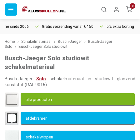
0
Gratis verzending vanaf € 150
5% extra korting vanaf € 1000
V
Home
Schakelmateriaal
Busch-Jaeger
Busch-Jaeger
Solo
Busch-Jaeger Solo studiowit
Busch-Jaeger Solo studiowit
schakelmateriaal
Busch-Jaeger
Solo
schakelmateriaal in studiowit glanzend
kunststof (RAL 9016).
alle producten
afdekramen
schakelwippen