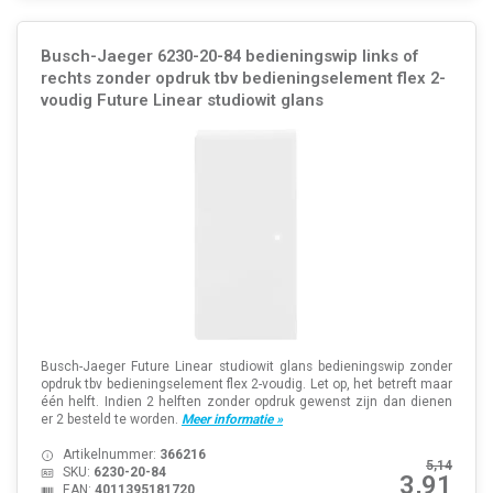
Busch-Jaeger 6230-20-84 bedieningswip links of
rechts zonder opdruk tbv bedieningselement flex 2-
voudig Future Linear studiowit glans
Busch-Jaeger Future Linear studiowit glans bedieningswip zonder
opdruk tbv bedieningselement flex 2-voudig. Let op, het betreft maar
één helft. Indien 2 helften zonder opdruk gewenst zijn dan dienen
er 2 besteld te worden.
Meer informatie »
Artikelnummer:
366216
5,14
SKU:
6230-20-84
3,91
EAN:
4011395181720