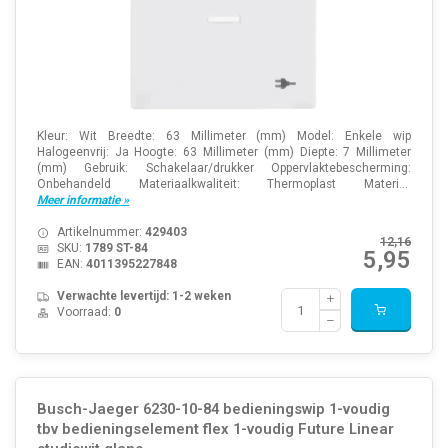
Kleur: Wit Breedte: 63 Millimeter (mm) Model: Enkele wip
Halogeenvrij: Ja Hoogte: 63 Millimeter (mm) Diepte: 7 Millimeter
(mm) Gebruik: Schakelaar/drukker Oppervlaktebescherming:
Onbehandeld Materiaalkwaliteit: Thermoplast Materi...
Meer informatie »
Artikelnummer:
429403
12,16
SKU:
1789 ST-84
5,95
EAN:
4011395227848
Verwachte levertijd: 1-2 weken
Voorraad:
0
Busch-Jaeger 6230-10-84 bedieningswip 1-voudig
tbv bedieningselement flex 1-voudig Future Linear