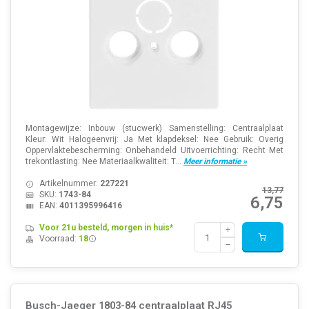
Montagewijze: Inbouw (stucwerk) Samenstelling: Centraalplaat
Kleur: Wit Halogeenvrij: Ja Met klapdeksel: Nee Gebruik: Overig
Oppervlaktebescherming: Onbehandeld Uitvoerrichting: Recht Met
trekontlasting: Nee Materiaalkwaliteit: T...
Meer informatie »
Artikelnummer:
227221
13,77
SKU:
1743-84
6,75
EAN:
4011395996416
Voor 21u besteld, morgen in huis*
Voorraad:
18
Busch-Jaeger 1803-84 centraalplaat RJ45