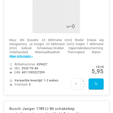
Kleur: Wit Breedte: 63 Millimeter (mm) Model: Enkele wip
Halogeenvrij: Ja Hoogte: 63 Millimeter (mm) Diepte: 7 Millimeter
(mm) Gebruik: Schakelaar/drukker Oppervlaktebescherming:
Onbehandeld Materiaalkwaliteit: Thermoplast Materi...
Meer informatie »
Artikelnummer:
429427
12,16
SKU:
2520 TR-84
5,95
EAN:
4011395227299
Verwachte levertijd: 1-2 weken
Voorraad:
0
Busch-Jaeger 1789 LI-84 schakelwip