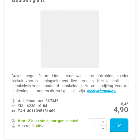
studiowit glans
Busch-Jaeger Future Linear studiowit glans afdekking zonder
opdruk voor bedieningselement flex 1-voudig. Niet geschikt als
schakelwip voor standaard schakelaars, zie omschrijving voor de
bedieningselementen die wel geschikt zijn.
Meer informatie »
Artikelnummer:
367346
6,45
SKU:
6230-10-84
4,90
EAN:
4011395181669
Voor 21u besteld, morgen in huis*
Voorraad:
40