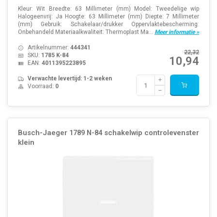
Kleur: Wit Breedte: 63 Millimeter (mm) Model: Tweedelige wip
Halogeenvrij: Ja Hoogte: 63 Millimeter (mm) Diepte: 7 Millimeter
(mm) Gebruik: Schakelaar/drukker Oppervlaktebescherming:
Onbehandeld Materiaalkwaliteit: Thermoplast Ma...
Meer informatie »
Artikelnummer:
444341
22,32
SKU:
1785 K-84
10,94
EAN:
4011395223895
Verwachte levertijd: 1-2 weken
Voorraad:
0
Busch-Jaeger 1789 N-84 schakelwip controlevenster
klein