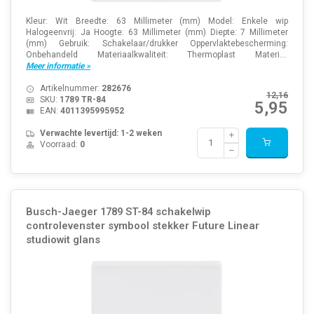
Kleur: Wit Breedte: 63 Millimeter (mm) Model: Enkele wip
Halogeenvrij: Ja Hoogte: 63 Millimeter (mm) Diepte: 7 Millimeter
(mm) Gebruik: Schakelaar/drukker Oppervlaktebescherming:
Onbehandeld Materiaalkwaliteit: Thermoplast Materi...
Meer informatie »
Artikelnummer:
282676
12,16
SKU:
1789 TR-84
5,95
EAN:
4011395995952
Verwachte levertijd: 1-2 weken
Voorraad:
0
Busch-Jaeger 1789 ST-84 schakelwip
controlevenster symbool stekker Future Linear
studiowit glans