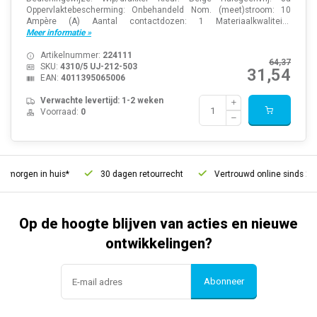
Oppervlaktebescherming: Onbehandeld Nom. (meet)stroom: 10
Ampère (A) Aantal contactdozen: 1 Materiaalkwalitei...
Meer informatie »
Artikelnummer:
224111
64,37
SKU:
4310/5 UJ-212-503
31,54
EAN:
4011395065006
Verwachte levertijd: 1-2 weken
Voorraad:
0
 morgen in huis*
30 dagen retourrecht
Vertrouwd online sinds 2006
Op de hoogte blijven van acties en nieuwe
ontwikkelingen?
Abonneer