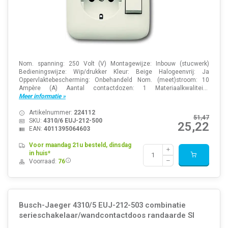
Nom. spanning: 250 Volt (V) Montagewijze: Inbouw (stucwerk)
Bedieningswijze: Wip/drukker Kleur: Beige Halogeenvrij: Ja
Oppervlaktebescherming: Onbehandeld Nom. (meet)stroom: 10
Ampère (A) Aantal contactdozen: 1 Materiaalkwalitei...
Meer informatie »
Artikelnummer:
224112
51,47
SKU:
4310/6 EUJ-212-500
25,22
EAN:
4011395064603
Voor maandag 21u besteld, dinsdag
in huis*
Voorraad:
76
Busch-Jaeger 4310/5 EUJ-212-503 combinatie
serieschakelaar/wandcontactdoos randaarde SI