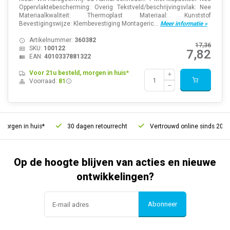
Oppervlaktebescherming: Overig Tekstveld/beschrijvingsvlak: Nee
Materiaalkwaliteit: Thermoplast Materiaal: Kunststof
Bevestigingswijze: Klembevestiging Montageric...
Meer informatie »
Artikelnummer:
360382
17,36
SKU:
100122
7,82
EAN:
4010337881322
Voor 21u besteld, morgen in huis*
Voorraad:
81
rgen in huis*
30 dagen retourrecht
Vertrouwd online sinds 2006
Op de hoogte blijven van acties en nieuwe
ontwikkelingen?
Abonneer