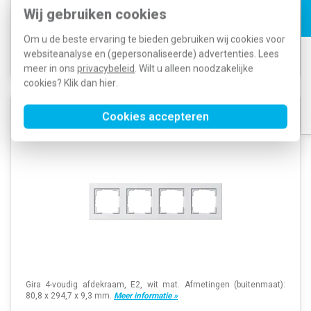
29,40
SKU:
021322
13,24
Wij gebruiken cookies
EAN:
4010337213222
Om u de beste ervaring te bieden gebruiken wij cookies voor
Voor 21u besteld, morgen in huis*
Voorraad:
141
websiteanalyse en (gepersonaliseerde) advertenties. Lees
meer in ons
privacybeleid
. Wilt u alleen noodzakelijke
cookies? Klik dan
hier
.
Cookies accepteren
Gira 021422 afdekraam 4-voudig E2 wit mat
Gira 4-voudig afdekraam, E2, wit mat. Afmetingen (buitenmaat):
80,8 x 294,7 x 9,3 mm.
Meer informatie »