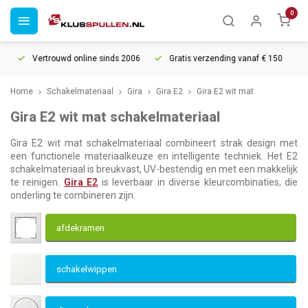
0
Vertrouwd online sinds 2006
Gratis verzending vanaf € 150
5% 
Home
Schakelmateriaal
Gira
Gira E2
Gira E2 wit mat
Gira E2 wit mat schakelmateriaal
Gira E2 wit mat schakelmateriaal combineert strak design met
een functionele materiaalkeuze en intelligente techniek. Het E2
schakelmateriaal is breukvast, UV-bestendig en met een makkelijk
te reinigen.
Gira E2
is leverbaar in diverse kleurcombinaties, die
onderling te combineren zijn.
afdekramen
schakelwippen