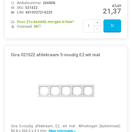
Artikelnummer:
266808
47,49
SKU:
021422
21,37
EAN:
4010337214229
Voor 21u besteld, morgen in huis*
Voorraad:
48
Gira 021522 afdekraam 5-voudig E2 wit mat
Gira 5-voudig afdekraam, E2, wit mat. Afmetingen (buitenmaat):
80,8 x 366,0 x 9,3 mm.
Meer informatie »