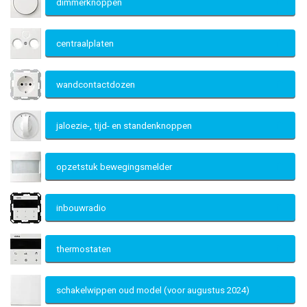
dimmerknoppen
centraalplaten
wandcontactdozen
jaloezie-, tijd- en standenknoppen
opzetstuk bewegingsmelder
inbouwradio
thermostaten
schakelwippen oud model (voor augustus 2024)