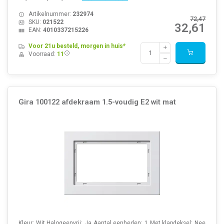
Artikelnummer:
232974
72,47
SKU:
021522
32,61
EAN:
4010337215226
Voor 21u besteld, morgen in huis*
Voorraad:
11
Gira 100122 afdekraam 1.5-voudig E2 wit mat
Kleur: Wit Halogeenvrij: Ja Aantal eenheden: 1 Met klapdeksel: Nee