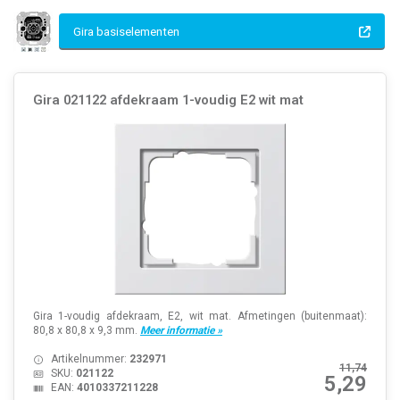
Gira basiselementen
Gira 021122 afdekraam 1-voudig E2 wit mat
Gira 1-voudig afdekraam, E2, wit mat. Afmetingen (buitenmaat):
80,8 x 80,8 x 9,3 mm.
Meer informatie »
Artikelnummer:
232971
11,74
SKU:
021122
5,29
EAN:
4010337211228