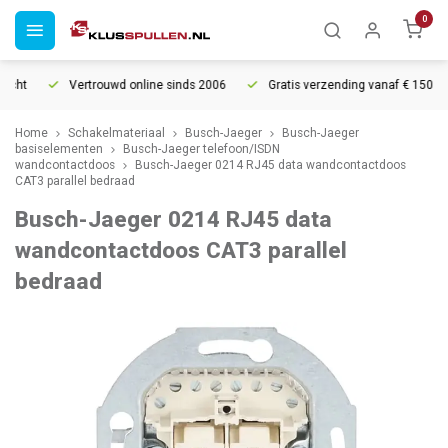
0
cht
Vertrouwd online sinds 2006
Gratis verzending vanaf € 150
Home
Schakelmateriaal
Busch-Jaeger
Busch-Jaeger
basiselementen
Busch-Jaeger telefoon/ISDN
wandcontactdoos
Busch-Jaeger 0214 RJ45 data wandcontactdoos
CAT3 parallel bedraad
Busch-Jaeger 0214 RJ45 data
wandcontactdoos CAT3 parallel
bedraad