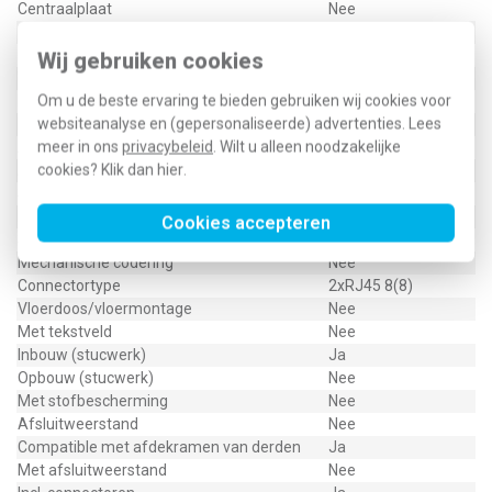
Centraalplaat
Nee
Geschikt voor aantal connectoren
2
Categorie
3
Wij gebruiken cookies
Wandgootinbouw
Ja
Om u de beste ervaring te bieden gebruiken wij cookies voor
Bevestigingswijze
Schroeven
websiteanalyse en (gepersonaliseerde) advertenties. Lees
Bussen afgeschermd
Nee
meer in ons
privacybeleid
. Wilt u alleen noodzakelijke
Afgeschermde behuizing
Nee
cookies? Klik dan
hier
.
Afdekraam
Nee
Separate kabeltrekontlasting
Nee
Montagewijze afscherming
Geen
Cookies accepteren
Separate aardingsaansluiting
Nee
Mechanische codering
Nee
Connectortype
2xRJ45 8(8)
Vloerdoos/vloermontage
Nee
Met tekstveld
Nee
Inbouw (stucwerk)
Ja
Opbouw (stucwerk)
Nee
Met stofbescherming
Nee
Afsluitweerstand
Nee
Compatible met afdekramen van derden
Ja
Met afsluitweerstand
Nee