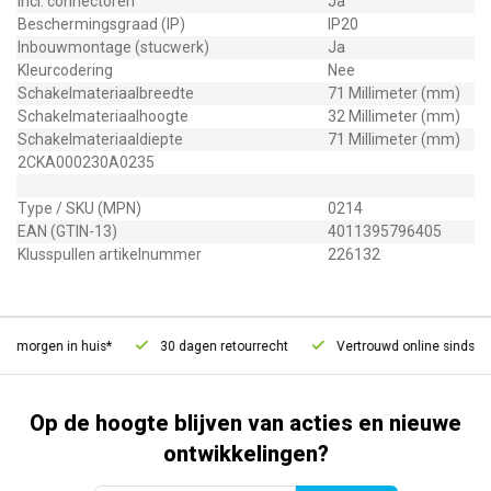
Incl. connectoren
Ja
Beschermingsgraad (IP)
IP20
Inbouwmontage (stucwerk)
Ja
Kleurcodering
Nee
Schakelmateriaalbreedte
71 Millimeter (mm)
Schakelmateriaalhoogte
32 Millimeter (mm)
Schakelmateriaaldiepte
71 Millimeter (mm)
2CKA000230A0235
Type / SKU (MPN)
0214
EAN (GTIN-13)
4011395796405
Klusspullen artikelnummer
226132
, morgen in huis*
30 dagen retourrecht
Vertrouwd online sinds 200
Op de hoogte blijven van acties en nieuwe
ontwikkelingen?