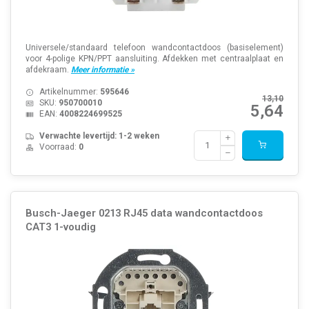
Universele/standaard telefoon wandcontactdoos (basiselement)
voor 4-polige KPN/PPT aansluiting. Afdekken met centraalplaat en
afdekraam.
Meer informatie »
Artikelnummer:
595646
13,10
SKU:
950700010
5,64
EAN:
4008224699525
Verwachte levertijd: 1-2 weken
Voorraad:
0
Busch-Jaeger 0213 RJ45 data wandcontactdoos
CAT3 1-voudig