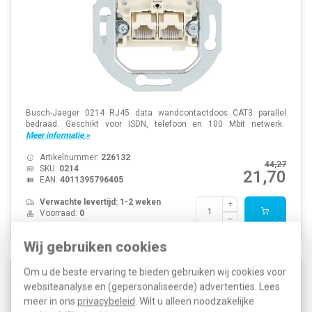
Busch-Jaeger 0214 RJ45 data wandcontactdoos CAT3 parallel
bedraad. Geschikt voor ISDN, telefoon en 100 Mbit netwerk.
Meer informatie »
Artikelnummer:
226132
44,27
SKU:
0214
21,70
EAN:
4011395796405
Verwachte levertijd: 1-2 weken
Voorraad:
0
Wij gebruiken cookies
Om u de beste ervaring te bieden gebruiken wij cookies voor
Busch-Jaeger 1812 draagring met rode inzet
websiteanalyse en (gepersonaliseerde) advertenties. Lees
meer in ons
privacybeleid
. Wilt u alleen noodzakelijke