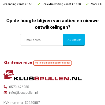
verzending vanaf € 150
5% extra korting vanaf € 1000
Voor 21u best
Op de hoogte blijven van acties en nieuwe
ontwikkelingen?
Abonneer
Klantenservice
nu telefonisch niet bereikbaar
0570-626255
info@klusspullen.nl
KVK-nummer: 30220557