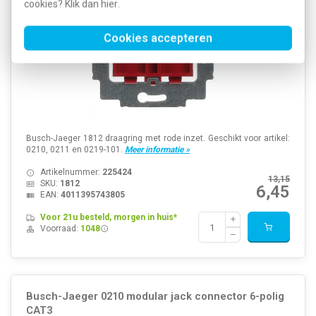
cookies? Klik dan
hier
.
Cookies accepteren
Busch-Jaeger 1812 draagring met rode inzet. Geschikt voor artikel:
0210, 0211 en 0219-101.
Meer informatie »
Artikelnummer:
225424
13,15
SKU:
1812
6,45
EAN:
4011395743805
Voor 21u besteld, morgen in huis*
Voorraad:
1048
Busch-Jaeger 0210 modular jack connector 6-polig
CAT3