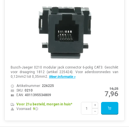
Busch-Jaeger 0210 modular jack connector 6-polig CAT3. Geschikt
voor draagring 1812 (artikel 225424). Voor aderdoorsnedes van
0,12mm2 tot 0,35mm2.
Meer informatie »
Artikelnummer:
226225
16,25
SKU:
0210
7,96
EAN:
4011395534809
Voor 21u besteld, morgen in huis*
Voorraad:
9