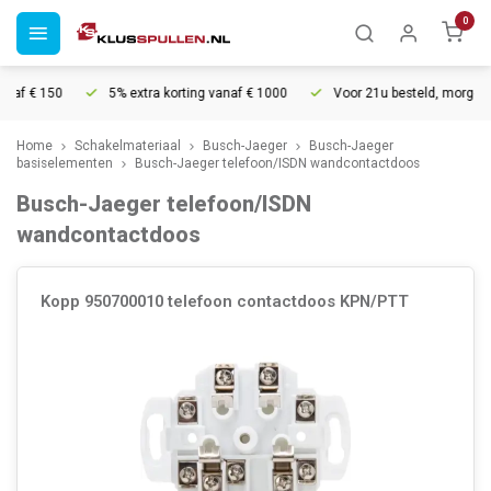
0
f € 150
5% extra korting vanaf € 1000
Voor 21u besteld, morgen in 
Home
Schakelmateriaal
Busch-Jaeger
Busch-Jaeger
basiselementen
Busch-Jaeger telefoon/ISDN wandcontactdoos
Busch-Jaeger telefoon/ISDN
wandcontactdoos
Kopp 950700010 telefoon contactdoos KPN/PTT