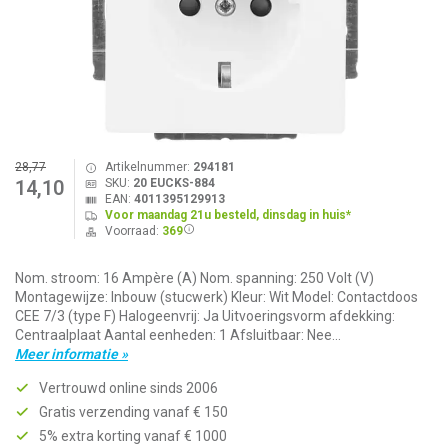
28,77
Artikelnummer:
294181
SKU:
20 EUCKS-884
14,10
EAN:
4011395129913
Voor maandag 21u besteld, dinsdag in huis*
Voorraad:
369
Nom. stroom: 16 Ampère (A) Nom. spanning: 250 Volt (V)
Montagewijze: Inbouw (stucwerk) Kleur: Wit Model: Contactdoos
CEE 7/3 (type F) Halogeenvrij: Ja Uitvoeringsvorm afdekking:
Centraalplaat Aantal eenheden: 1 Afsluitbaar: Nee...
Meer informatie »
Vertrouwd online sinds 2006
Gratis verzending vanaf € 150
5% extra korting vanaf € 1000