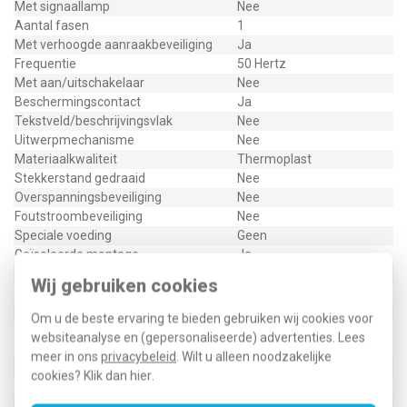
Met signaallamp
Nee
Aantal fasen
1
Met verhoogde aanraakbeveiliging
Ja
Frequentie
50 Hertz
Met aan/uitschakelaar
Nee
Beschermingscontact
Ja
Tekstveld/beschrijvingsvlak
Nee
Uitwerpmechanisme
Nee
Materiaalkwaliteit
Thermoplast
Stekkerstand gedraaid
Nee
Overspanningsbeveiliging
Nee
Foutstroombeveiliging
Nee
Speciale voeding
Geen
Geïsoleerde montage
Ja
Materiaal
Kunststof
Wij gebruiken cookies
Nom. foutstroom
0 Milliampère (mA)
Bevestigingswijze
Klauw-/schroefbevestiging
Om u de beste ervaring te bieden gebruiken wij cookies voor
Voor "verzwarende omstandigheden"
websiteanalyse en (gepersonaliseerde) advertenties. Lees
Nee
(conform VDE)
meer in ons
privacybeleid
. Wilt u alleen noodzakelijke
Opdruk/indicatie
Geen
cookies? Klik dan
hier
.
RAL-nummer (vergelijkbaar)
9016
Slagvastheid
IK03