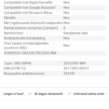
Compatible met Apple HomeKit
Nee
Compatible met Google Assistant
Nee
Compatible met Amazon Alexa
Nee
Metallic
Nee
Met ingebouwde bluetooth luidspreker
Nee
Aantal actieve contacten (vierkant)
0
Aardcontact
Randaarde clips
Antibacteriële behandeling
Nee
Voor zware omstandigheden
Nee
(conform VDE)
2CKA002013A5328 20EUCKS-884
Type / SKU (MPN)
20 EUCKS-884
EAN (GTIN-13)
4011395129913
Klusspullen artikelnummer
294181
morgen in huis*
30 dagen retourrecht
Vertrouwd online sinds 2006