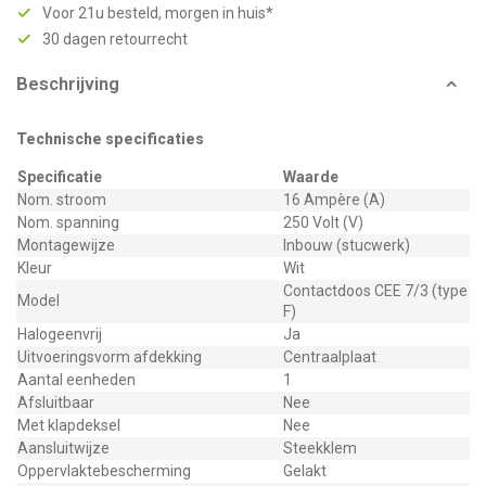
Voor 21u besteld, morgen in huis*
30 dagen retourrecht
Beschrijving
Technische specificaties
Specificatie
Waarde
Nom. stroom
16 Ampère (A)
Nom. spanning
250 Volt (V)
Montagewijze
Inbouw (stucwerk)
Kleur
Wit
Contactdoos CEE 7/3 (type
Model
F)
Halogeenvrij
Ja
Uitvoeringsvorm afdekking
Centraalplaat
Aantal eenheden
1
Afsluitbaar
Nee
Met klapdeksel
Nee
Aansluitwijze
Steekklem
Oppervlaktebescherming
Gelakt