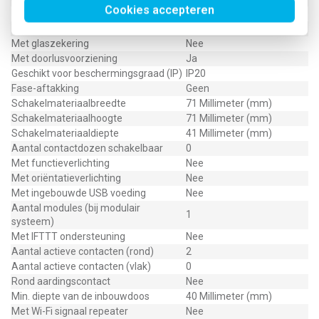
Cookies accepteren
Transparant
Nee
Uitvoering oppervlakte
Mat
Met glaszekering
Nee
Met doorlusvoorziening
Ja
Geschikt voor beschermingsgraad (IP)
IP20
Fase-aftakking
Geen
Schakelmateriaalbreedte
71 Millimeter (mm)
Schakelmateriaalhoogte
71 Millimeter (mm)
Schakelmateriaaldiepte
41 Millimeter (mm)
Aantal contactdozen schakelbaar
0
Met functieverlichting
Nee
Met oriëntatieverlichting
Nee
Met ingebouwde USB voeding
Nee
Aantal modules (bij modulair
1
systeem)
Met IFTTT ondersteuning
Nee
Aantal actieve contacten (rond)
2
Aantal actieve contacten (vlak)
0
Rond aardingscontact
Nee
Min. diepte van de inbouwdoos
40 Millimeter (mm)
Met Wi-Fi signaal repeater
Nee