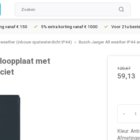
anaf € 150
5% extra korting vanaf € 1000
Voor 21u besteld, m
 weather (inbouw spatwaterdicht IP44)
Busch-Jaeger All weather IP44 an
loopplaat met
120,67
ciet
59,13
-
Kleur: Ant
Afmetinge