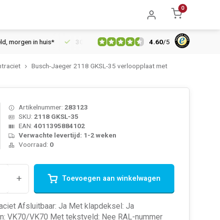
0
4.60
/
5
orgen in huis*
30 dagen retourrecht
Vertrouwd online sinds 
traciet
Busch-Jaeger 2118 GKSL-35 verloopplaat met
Artikelnummer:
283123
SKU:
2118 GKSL-35
EAN:
4011395884102
Verwachte levertijd: 1-2 weken
Voorraad:
0
+
Toevoegen aan winkelwagen
raciet Afsluitbaar: Ja Met klapdeksel: Ja
n: VK70/VK70 Met tekstveld: Nee RAL-nummer