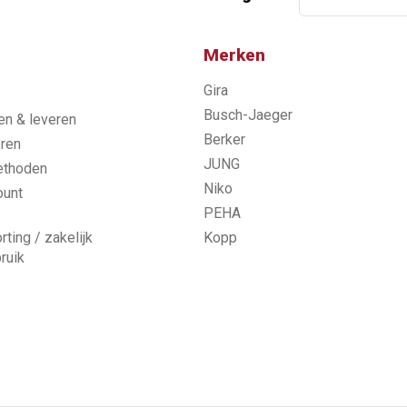
Merken
Gira
s
Busch-Jaeger
n & leveren
Berker
ren
JUNG
ethoden
Niko
ount
PEHA
rting / zakelijk
Kopp
ruik