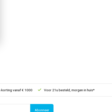
rting vanaf € 1000
Voor 21u besteld, morgen in huis*
30 dage
Abonneer