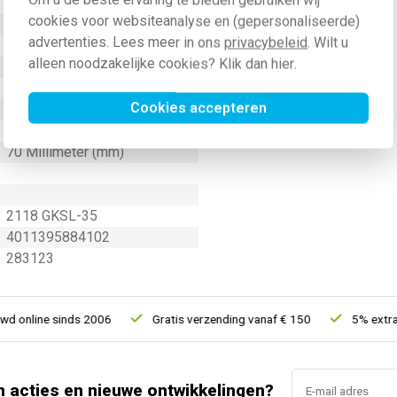
Om u de beste ervaring te bieden gebruiken wij
Ja
cookies voor websiteanalyse en (gepersonaliseerde)
Ja
advertenties. Lees meer in ons
privacybeleid
. Wilt u
VK70/VK70
alleen noodzakelijke cookies? Klik dan
hier
.
Nee
7021
Cookies accepteren
70 Millimeter (mm)
32 Millimeter (mm)
70 Millimeter (mm)
2118 GKSL-35
4011395884102
283123
online sinds 2006
Gratis verzending vanaf € 150
5% extra ko
n acties en nieuwe ontwikkelingen?