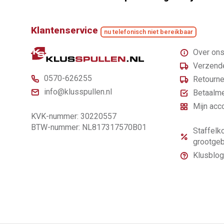
Klantenservice
nu telefonisch niet bereikbaar
Over on
Verzende
0570-626255
Retourne
info@klusspullen.nl
Betaalm
Mijn acc
KVK-nummer: 30220557
BTW-nummer: NL817317570B01
Staffelko
grootgeb
Klusblog