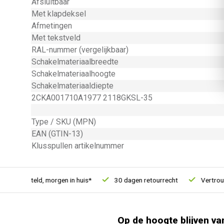
Afsluitbaar
Met klapdeksel
Afmetingen
Met tekstveld
RAL-nummer (vergelijkbaar)
Schakelmateriaalbreedte
Schakelmateriaalhoogte
Schakelmateriaaldiepte
2CKA001710A1977 2118GKSL-35
Type / SKU (MPN)
EAN (GTIN-13)
Klusspullen artikelnummer
1u besteld, morgen in huis*
30 dagen retourrecht
Vertrouwd 
Op de hoogte blijven va