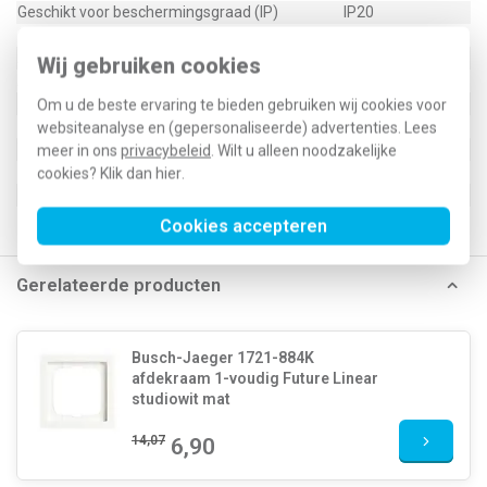
Geschikt voor beschermingsgraad (IP)
IP20
Geschikt voor bussysteem-toetsaansluiting
Ja
Aftastsymbool / barrièrevrij
Nee
Wij gebruiken cookies
Antibacteriële behandeling
Nee
2CKA006220A0481
Om u de beste ervaring te bieden gebruiken wij cookies voor
websiteanalyse en (gepersonaliseerde) advertenties. Lees
Type / SKU (MPN)
6230-10-884
meer in ons
privacybeleid
. Wilt u alleen noodzakelijke
EAN (GTIN-13)
4011395203125
cookies? Klik dan
hier
.
Klusspullen artikelnummer
443944
Cookies accepteren
Gerelateerde producten
Busch-Jaeger 1721-884K
afdekraam 1-voudig Future Linear
studiowit mat
14,07
6,90