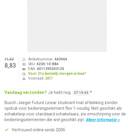
11,62
Artikelnummer:
443944
SKU:
6230-10-884
8,83
EAN:
4011395203125
Voor 21u besteld, morgen in huis*
Voorraad:
20
Vandaag verzonden?
Je hebt nog
*
07
:
19
:
42
Busch-Jaeger Future Linear studiowit mat afdekking zonder
opdruk voor bedieningselement flex 1-voudig. Niet geschikt als
schakelwip voor standaard schakelaars, zie omschrijving voor de
bedieningselementen die wel geschikt zijn.
Meer informatie »
Vertrouwd online sinds 2006