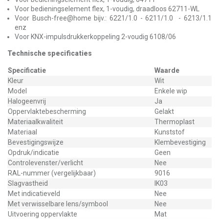
Voor bedieningselement flex, 1-voudig, draadloos 62711-WL
Voor Busch-free@home bijv.: 6221/1.0 - 6211/1.0 - 6213/1.1
enz
Voor KNX-impulsdrukkerkoppeling 2-voudig 6108/06
Technische specificaties
Specificatie
Waarde
Kleur
Wit
Model
Enkele wip
Halogeenvrij
Ja
Oppervlaktebescherming
Gelakt
Materiaalkwaliteit
Thermoplast
Materiaal
Kunststof
Bevestigingswijze
Klembevestiging
Opdruk/indicatie
Geen
Controlevenster/verlicht
Nee
RAL-nummer (vergelijkbaar)
9016
Slagvastheid
IK03
Met indicatieveld
Nee
Met verwisselbare lens/symbool
Nee
Uitvoering oppervlakte
Mat