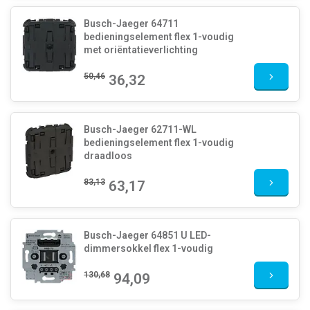
Busch-Jaeger 64711
bedieningselement flex 1-voudig
met oriëntatieverlichting
50,46
36,32
Busch-Jaeger 62711-WL
bedieningselement flex 1-voudig
draadloos
83,13
63,17
Busch-Jaeger 64851 U LED-
dimmersokkel flex 1-voudig
130,68
94,09