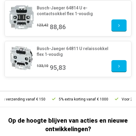
Busch-Jaeger 64814 U e-
contactsokkel flex 1-voudig
123,42
88,86
Busch-Jaeger 64811 U relaissokkel
flex 1-voudig
133,10
95,83
s verzending vanaf € 150
5% extra korting vanaf € 1000
Voor 21u b
Op de hoogte blijven van acties en nieuwe
ontwikkelingen?