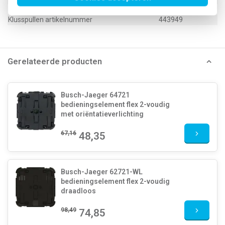
EAN (GTIN-13)
4011395203187
Klusspullen artikelnummer
443949
Gerelateerde producten
Busch-Jaeger 64721
bedieningselement flex 2-voudig
met oriëntatieverlichting
67,16
48,35
Busch-Jaeger 62721-WL
bedieningselement flex 2-voudig
draadloos
98,49
74,85