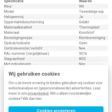
Specificatie
Waarde
Kleur
Wit
Model
Tweedelige wip
Halogeenvrij
Ja
Oppervlaktebescherming
Gelakt
Materiaalkwaliteit
Thermoplast
Materiaal
Kunststof
Bevestigingswijze
Klembevestiging
Opdruk/indicatie
Geen
Controlevenster/verlicht
Nee
RAL-nummer (vergelijkbaar)
9016
Slagvastheid
IK03
Met indicatieveld
Nee
Met verwisselbare lens/symbool
Nee
Wij gebruiken cookies
Uitvoering oppervlakte
Mat
Geschikt voor beschermingsgraad (IP)
IP20
Om u de beste ervaring te bieden gebruiken wij cookies voor
Geschikt voor bussysteem-toetsaansluiting
Ja
websiteanalyse en (gepersonaliseerde) advertenties. Lees
Aftastsymbool / barrièrevrij
Nee
meer in ons
privacybeleid
. Wilt u alleen noodzakelijke
Antibacteriële behandeling
Nee
cookies? Klik dan
hier
.
2CKA006220A0486
Cookies accepteren
Type / SKU (MPN)
6230-20-884