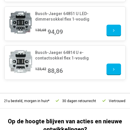
Busch-Jaeger 64851 U LED-
dimmersokkel flex 1-voudig
130,68
94,09
Busch-Jaeger 64814 U e-
contactsokkel flex 1-voudig
123,42
88,86
21u besteld, morgen in huis*
30 dagen retourrecht
Vertrouwd onli
Op de hoogte blijven van acties en nieuwe
ontwikkelingen?