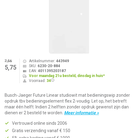
7,56
Artikelnummer:
443949
SKU:
6230-20-884
5,75
EAN:
4011395203187
Voor maandag 21u besteld, dinsdag in huis*
Voorraad:
34
Busch-Jaeger Future Linear studiowit mat bedieningswip zonder
opdruk tbv bedieningselement flex 2-voudig. Let op, het betreft
maar één helft. Indien 2 helften zonder opdruk gewenst zijn dan
dienen er 2 besteld te worden.
Meer informatie »
Vertrouwd online sinds 2006
Gratis verzending vanaf € 150