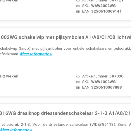
SKU:
WAW2002WG
EAN:
3250610069141
02WG schakelwip met pijlsymbolen A1/A8/C1/C8 lichtwi
hakelwip (knop) met pijlsymbolen voor enkele schakelaars en pulsdrukker
n afdekraam.
Meer informatie »
 1-2 weken
Artikelnummer:
597030
SKU:
WAW1002WG
EAN:
3250610067888
16WG draaiknop driestandenschakelaar 2-1-3 A1/A8/C1/C
et opdruk 2-1-3. Voor de driestandenschakelaar (WDE386113). Serie: A.1/
.
Meer informatie »