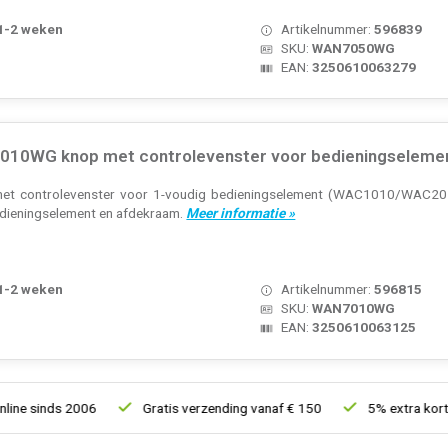
 1-2 weken
Artikelnummer:
596839
SKU:
WAN7050WG
EAN:
3250610063279
10WG knop met controlevenster voor bedieningselement
et controlevenster voor 1-voudig bedieningselement (WAC1010/WAC2010)
bedieningselement en afdekraam.
Meer informatie »
 1-2 weken
Artikelnummer:
596815
SKU:
WAN7010WG
EAN:
3250610063125
nds 2006
Gratis verzending vanaf € 150
5% extra korting van