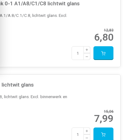
 0-1 A1/A8/C1/C8 lichtwit glans
1/A.8/C.1/C.8, lichtwit glans. Excl.
12,83
6,80
ichtwit glans
lichtwit glans. Excl. binnenwerk en
15,06
7,99