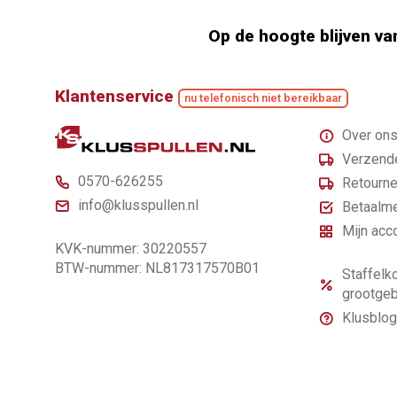
Op de hoogte blijven va
Klantenservice
nu telefonisch niet bereikbaar
Over on
Verzende
0570-626255
Retourne
info@klusspullen.nl
Betaalm
Mijn acc
KVK-nummer: 30220557
BTW-nummer: NL817317570B01
Staffelko
grootgeb
Klusblog