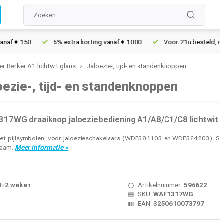
0
5% extra korting vanaf € 1000
Voor 21u besteld, morgen in h
r Berker A1 lichtwit glans
Jaloezie-, tijd- en standenknoppen
oezie-, tijd- en standenknoppen
17WG draaiknop jaloeziebediening A1/A8/C1/C8 lichtwit 
t pijlsymbolen, voor jaloezieschakelaars (WDE384103 en WDE384203). Seri
raam.
Meer informatie »
 1-2 weken
Artikelnummer:
596622
SKU:
WAF1317WG
EAN:
3250610073797