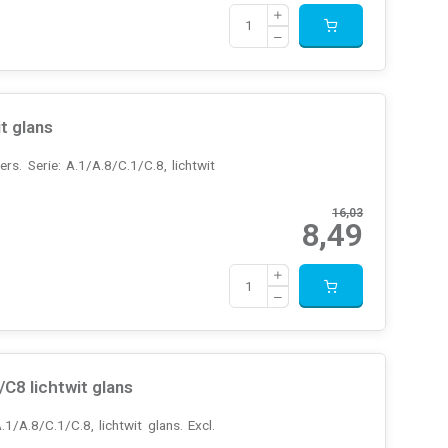
t glans
s. Serie: A.1/A.8/C.1/C.8, lichtwit
16,03
8,49
8 lichtwit glans
A.8/C.1/C.8, lichtwit glans. Excl.