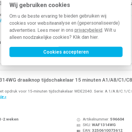
18WG draaiknop voor draaischakelaar aan/uit met opdruk
Wij gebruiken cookies
 opdruk 0-1. Voor de 2-polige aan/uit-draaischakelaar (WDE3862). Serie: A.
Om u de beste ervaring te bieden gebruiken wij
.
Meer informatie »
cookies voor websiteanalyse en (gepersonaliseerde)
advertenties. Lees meer in ons
privacybeleid
. Wilt u
alleen noodzakelijke cookies? Klik dan
hier
.
 1-2 weken
Artikelnummer:
596628
SKU:
WAF1318WG
Cookies accepteren
EAN:
3250610073858
14WG draaiknop tijdschakelaar 15 minuten A1/A8/C1/C8 l
t opdruk voor 15-minuten tijdschakelaar WDE2040. Serie: A.1/A.8/C.1/C.8, 
ie »
 1-2 weken
Artikelnummer:
596604
SKU:
WAF1314WG
EAN:
3250610073612