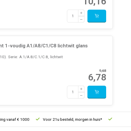
10,16
 1-voudig A1/A8/C1/C8 lichtwit glans
. Serie: A.1/A.8/C.1/C.8, lichtwit
9,68
6,78
af € 1000
Voor 21u besteld, morgen in huis*
30 dagen retour