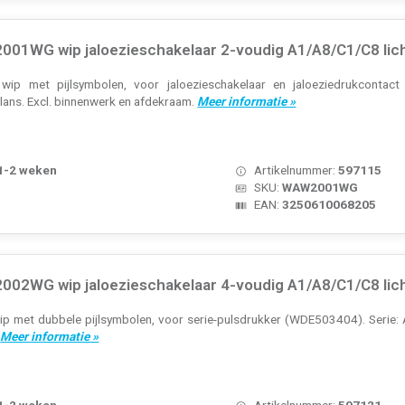
01WG wip jaloezieschakelaar 2-voudig A1/A8/C1/C8 lich
wip met pijlsymbolen, voor jaloezieschakelaar en jaloeziedrukconta
glans. Excl. binnenwerk en afdekraam.
Meer informatie »
 1-2 weken
Artikelnummer:
597115
SKU:
WAW2001WG
EAN:
3250610068205
02WG wip jaloezieschakelaar 4-voudig A1/A8/C1/C8 lich
p met dubbele pijlsymbolen, voor serie-pulsdrukker (WDE503404). Serie: A.
.
Meer informatie »
 1-2 weken
Artikelnummer:
597121