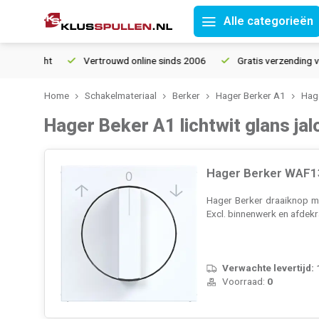
Alle categorieën
Vertrouwd online sinds 2006
Gratis verzending vanaf € 15
Home
Schakelmateriaal
Berker
Hager Berker A1
Hage
Hager Beker A1 lichtwit glans jal
Hager Berker WAF13
Hager Berker draaiknop me
Excl. binnenwerk en afdek
Verwachte levertijd:
Voorraad:
0