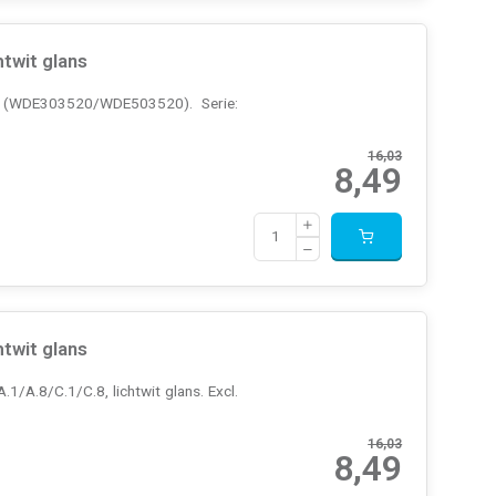
twit glans
ct (WDE303520/WDE503520). Serie:
16,03
8,49
twit glans
1/A.8/C.1/C.8, lichtwit glans. Excl.
16,03
8,49