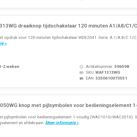
13WG draaiknop tijdschakelaar 120 minuten A1/A8/C1/C8
t opdruk voor 120-minuten tijdschakelaar WDE2041. Serie: A.1/A.8/C.1/C.8,
ie »
 1-2 weken
Artikelnummer:
596598
SKU:
WAF1313WG
EAN:
3250610073551
50WG knop met pijlsymbolen voor bedieningselement 1-v
et pijlsymbolen voor bedieningselement 1-voudig (WAC1010/WAC2010). Seri
ngselement en afdekraam.
Meer informatie »