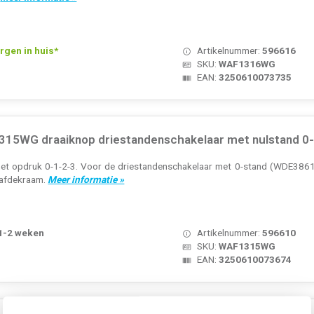
rgen in huis*
Artikelnummer:
596616
SKU:
WAF1316WG
EAN:
3250610073735
15WG draaiknop driestandenschakelaar met nulstand 0-1
et opdruk 0-1-2-3. Voor de driestandenschakelaar met 0-stand (WDE386103
n afdekraam.
Meer informatie »
 1-2 weken
Artikelnummer:
596610
SKU:
WAF1315WG
EAN:
3250610073674