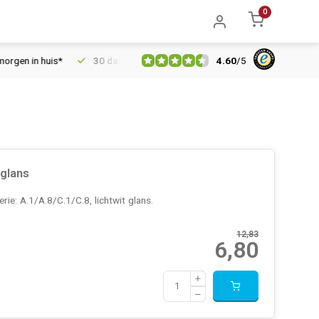
0
4.60
/
5
uis*
30 dagen retourrecht
Vertrouwd online sinds 2006
glans
e: A.1/A.8/C.1/C.8, lichtwit glans.
12,83
6,80