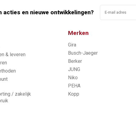
n acties en nieuwe ontwikkelingen?
Merken
Gira
s
Busch-Jaeger
n & leveren
Berker
ren
JUNG
ethoden
Niko
ount
PEHA
rting / zakelijk
Kopp
ruik