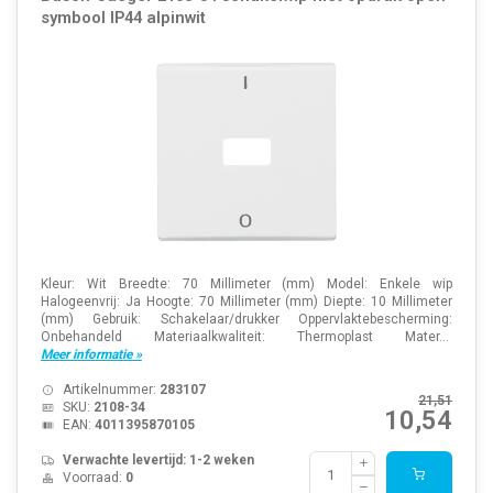
symbool IP44 alpinwit
Kleur: Wit Breedte: 70 Millimeter (mm) Model: Enkele wip
Halogeenvrij: Ja Hoogte: 70 Millimeter (mm) Diepte: 10 Millimeter
(mm) Gebruik: Schakelaar/drukker Oppervlaktebescherming:
Onbehandeld Materiaalkwaliteit: Thermoplast Mater...
Meer informatie »
Artikelnummer:
283107
21,51
SKU:
2108-34
10,54
EAN:
4011395870105
Verwachte levertijd: 1-2 weken
Voorraad:
0