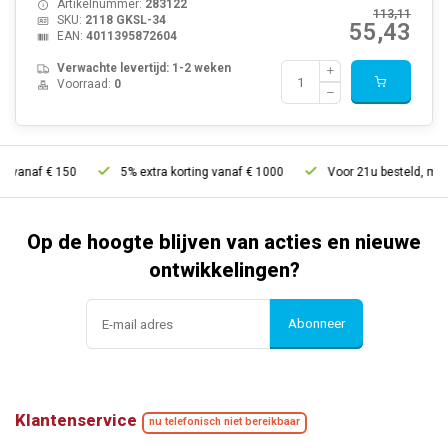
Artikelnummer:
283122
113,11
SKU:
2118 GKSL-34
55,43
EAN:
4011395872604
Verwachte levertijd: 1-2 weken
Voorraad:
0
€ 150
5% extra korting vanaf € 1000
Voor 21u besteld, morgen in hu
Op de hoogte blijven van acties en nieuwe
ontwikkelingen?
Abonneer
Klantenservice
nu telefonisch niet bereikbaar