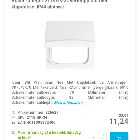
Busch-Jaeger 2118 GK-34 verloopplaat met
klapdeksel IP44 alpinwit
Kleur: Wit Afsluitbaar: Nee Met klapdeksel: Ja Afmetingen:
VK70/VK70 Met tekstveld: Nee RAL-nummer (vergelijkbaar): 9010
Schakelmateriaalbreedte: 70 Millimeter (mm)
Schakelmateriaalhoogte: 32 Millimeter (mm)
Schakelmateriaaldiept...
Meer informatie »
Artikelnummer:
226627
22,94
SKU:
2118 GK-34
11,24
EAN:
4011395872406
Voor maandag 21u besteld, dinsdag
in huis*