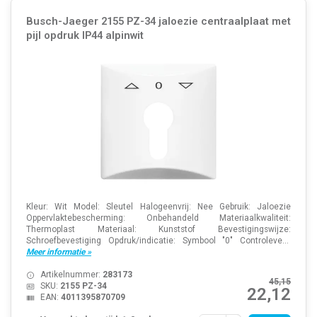
Busch-Jaeger 2155 PZ-34 jaloezie centraalplaat met
pijl opdruk IP44 alpinwit
Kleur: Wit Model: Sleutel Halogeenvrij: Nee Gebruik: Jaloezie
Oppervlaktebescherming: Onbehandeld Materiaalkwaliteit:
Thermoplast Materiaal: Kunststof Bevestigingswijze:
Schroefbevestiging Opdruk/indicatie: Symbool "0" Controleve...
Meer informatie »
Artikelnummer:
283173
45,15
SKU:
2155 PZ-34
22,12
EAN:
4011395870709