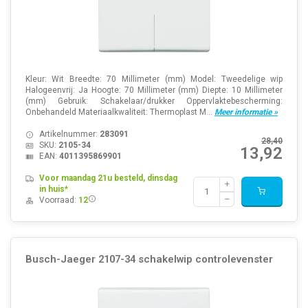
Kleur: Wit Breedte: 70 Millimeter (mm) Model: Tweedelige wip
Halogeenvrij: Ja Hoogte: 70 Millimeter (mm) Diepte: 10 Millimeter
(mm) Gebruik: Schakelaar/drukker Oppervlaktebescherming:
Onbehandeld Materiaalkwaliteit: Thermoplast M...
Meer informatie »
Artikelnummer:
283091
28,40
SKU:
2105-34
13,92
EAN:
4011395869901
Voor maandag 21u besteld, dinsdag
in huis*
Voorraad:
12
Busch-Jaeger 2107-34 schakelwip controlevenster