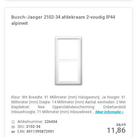
Busch-Jaeger 2102-34 afdekraam 2-voudig IP44
alpinwit
Kleur: Wit Breedte: 91 Millimeter (mm) Halogeenvrij: Ja Hoogte: 91
Millimeter (mm) Diepte: 14 Millimeter (mm) Aantal eenheden: 2 Met
klapdeksel: Nee Oppervlaktebescherming: Onbehandeld
Inbouwhoogte: 71 Millimeter (mm) Inbouwbreed...
Meer informatie »
Artikelnummer:
226404
24,19
SKU:
2102-34
11,86
EAN:
4011395872901