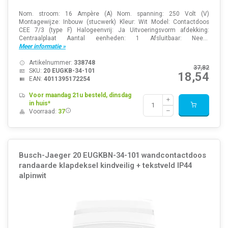
Nom. stroom: 16 Ampère (A) Nom. spanning: 250 Volt (V)
Montagewijze: Inbouw (stucwerk) Kleur: Wit Model: Contactdoos
CEE 7/3 (type F) Halogeenvrij: Ja Uitvoeringsvorm afdekking:
Centraalplaat Aantal eenheden: 1 Afsluitbaar: Nee...
Meer informatie »
Artikelnummer:
338748
37,82
SKU:
20 EUGKB-34-101
18,54
EAN:
4011395172254
Voor maandag 21u besteld, dinsdag
in huis*
Voorraad:
37
Busch-Jaeger 20 EUGKBN-34-101 wandcontactdoos
randaarde klapdeksel kindveilig + tekstveld IP44
alpinwit