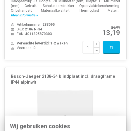
Halogeenvrij: Ja Hoogte: 70 Millimeter (mm) Diepte: 10 Millimeter
(mm) Gebruik: Schakelaar/drukker Oppervlaktebescherming:
Onbehandeld Materiaalkwaliteit: Thermoplast Mater...
Meer informatie »
Artikelnummer:
283095
26,91
SKU:
2106 N-34
13,19
EAN:
4011395870303
Verwachte levertijd: 1-2 weken
Voorraad:
0
Busch-Jaeger 2138-34 blindplaat incl. draagframe
IP44 alpinwit
Wij gebruiken cookies