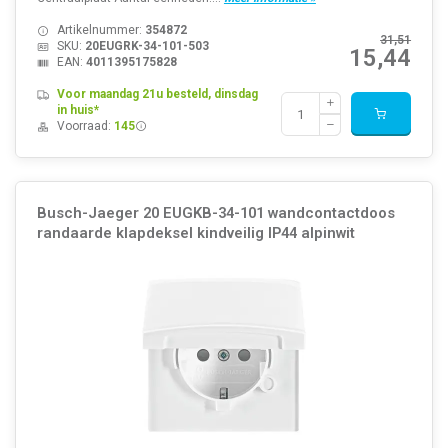
Artikelnummer:
354872
31,51
SKU:
20EUGRK-34-101-503
15,44
EAN:
4011395175828
Voor maandag 21u besteld, dinsdag
in huis*
Voorraad:
145
Busch-Jaeger 20 EUGKB-34-101 wandcontactdoos
randaarde klapdeksel kindveilig IP44 alpinwit