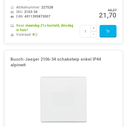
Artikelnummer:
227528
44,27
SKU:
2103-34
21,70
EAN:
4011395873007
Voor maandag 21u besteld, dinsdag
in huis*
Voorraad:
8
Busch-Jaeger 2106-34 schakelwip enkel IP44
alpinwit