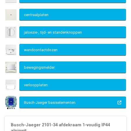
centraalplaten
jaloezie-, tijd- en standenknoppen
wandcontactdozen
bewegingsmelder
verloopplaten
Busch-Jaeger basiselementen
Busch-Jaeger 2101-34 afdekraam 1-voudig IP44
alpinwit