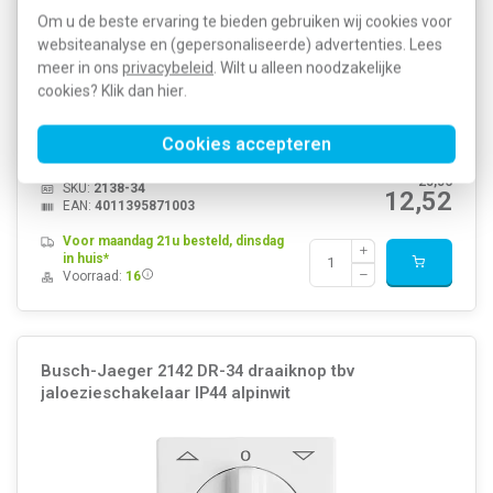
Om u de beste ervaring te bieden gebruiken wij cookies voor
websiteanalyse en (gepersonaliseerde) advertenties. Lees
meer in ons
privacybeleid
. Wilt u alleen noodzakelijke
Kleur: Wit Breedte: 70 Millimeter (mm) Halogeenvrij: Nee Hoogte: 70
cookies? Klik dan
hier
.
Millimeter (mm) Diepte: 45,5 Millimeter (mm) Gebruik: Blindplaat
Oppervlaktebescherming: Onbehandeld Materiaalkwaliteit:
Thermoplast Materiaal: Kunststof Bevesti...
Meer informatie »
Cookies accepteren
Artikelnummer:
283153
25,56
SKU:
2138-34
12,52
EAN:
4011395871003
Voor maandag 21u besteld, dinsdag
in huis*
Voorraad:
16
Busch-Jaeger 2142 DR-34 draaiknop tbv
jaloezieschakelaar IP44 alpinwit