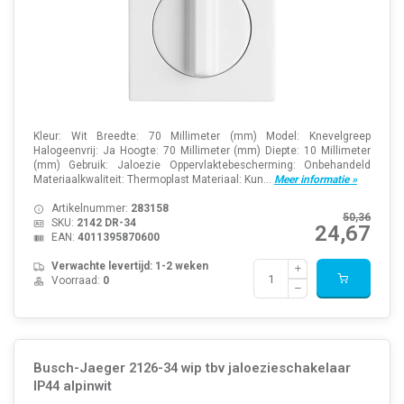
Kleur: Wit Breedte: 70 Millimeter (mm) Model: Knevelgreep
Halogeenvrij: Ja Hoogte: 70 Millimeter (mm) Diepte: 10 Millimeter
(mm) Gebruik: Jaloezie Oppervlaktebescherming: Onbehandeld
Materiaalkwaliteit: Thermoplast Materiaal: Kun...
Meer informatie »
Artikelnummer:
283158
50,36
SKU:
2142 DR-34
24,67
EAN:
4011395870600
Verwachte levertijd: 1-2 weken
Voorraad:
0
Busch-Jaeger 2126-34 wip tbv jaloezieschakelaar
IP44 alpinwit