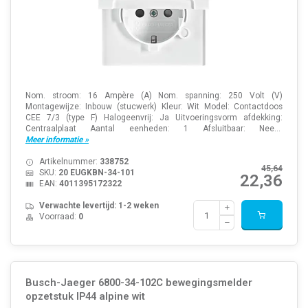
Nom. stroom: 16 Ampère (A) Nom. spanning: 250 Volt (V)
Montagewijze: Inbouw (stucwerk) Kleur: Wit Model: Contactdoos
CEE 7/3 (type F) Halogeenvrij: Ja Uitvoeringsvorm afdekking:
Centraalplaat Aantal eenheden: 1 Afsluitbaar: Nee...
Meer informatie »
Artikelnummer:
338752
45,64
SKU:
20 EUGKBN-34-101
22,36
EAN:
4011395172322
Verwachte levertijd: 1-2 weken
Voorraad:
0
Busch-Jaeger 6800-34-102C bewegingsmelder
opzetstuk IP44 alpine wit