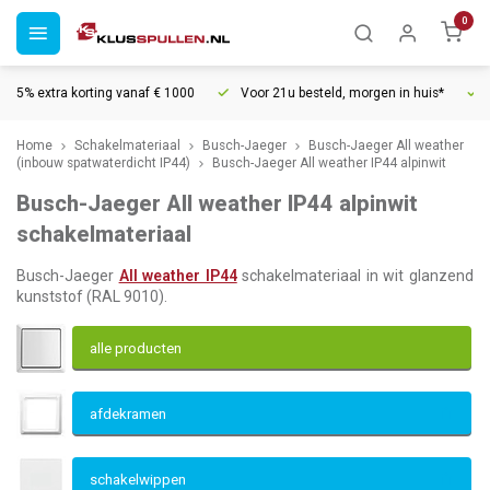
0
korting vanaf € 1000
Voor 21u besteld, morgen in huis*
30 dagen re
Home
Schakelmateriaal
Busch-Jaeger
Busch-Jaeger All weather
(inbouw spatwaterdicht IP44)
Busch-Jaeger All weather IP44 alpinwit
Busch-Jaeger All weather IP44 alpinwit
schakelmateriaal
Busch-Jaeger
All weather IP44
schakelmateriaal in wit glanzend
kunststof (RAL 9010).
alle producten
afdekramen
schakelwippen