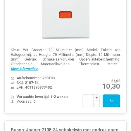
Kleur: Wit Breedte: 70 Millimeter (mm) Model: Enkele wip
Halogeenvrij: Ja Hoogte: 70 Millimeter (mm) Diepte: 10 Millimeter
(mm) Gebruik: Schakelaar/drukker Oppervlaktebescherming:
Onbehandeld Materiaalkwaliteit: Thermoplast Mater...
Meer informatie »
Artikelnummer:
283103
21,02
SKU:
2107-34
10,30
EAN:
4011395870402
Verwachte levertijd: 1-2 weken
Voorraad:
0
Busch-Jaeger 2108-34 schakelwip met opdruk open