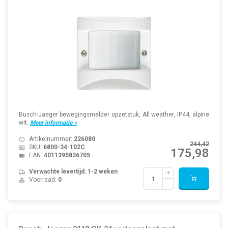
Busch-Jaeger bewegingsmelder opzetstuk, All weather, IP44, alpine
wit.
Meer informatie »
Artikelnummer:
226080
244,42
SKU:
6800-34-102C
175,98
EAN:
4011395836705
Verwachte levertijd: 1-2 weken
Voorraad:
0