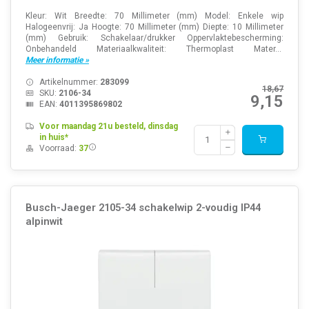
Kleur: Wit Breedte: 70 Millimeter (mm) Model: Enkele wip
Halogeenvrij: Ja Hoogte: 70 Millimeter (mm) Diepte: 10 Millimeter
(mm) Gebruik: Schakelaar/drukker Oppervlaktebescherming:
Onbehandeld Materiaalkwaliteit: Thermoplast Mater...
Meer informatie »
Artikelnummer:
283099
18,67
SKU:
2106-34
9,15
EAN:
4011395869802
Voor maandag 21u besteld, dinsdag
in huis*
Voorraad:
37
Busch-Jaeger 2105-34 schakelwip 2-voudig IP44
alpinwit