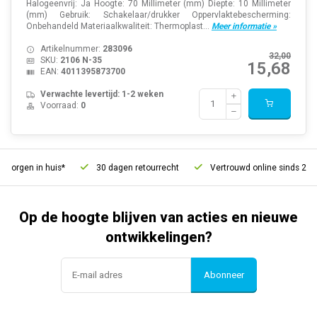
Halogeenvrij: Ja Hoogte: 70 Millimeter (mm) Diepte: 10 Millimeter
(mm) Gebruik: Schakelaar/drukker Oppervlaktebescherming:
Onbehandeld Materiaalkwaliteit: Thermoplast...
Meer informatie »
Artikelnummer:
283096
32,00
SKU:
2106 N-35
15,68
EAN:
4011395873700
Verwachte levertijd: 1-2 weken
Voorraad:
0
orgen in huis*
30 dagen retourrecht
Vertrouwd online sinds 2006
Op de hoogte blijven van acties en nieuwe
ontwikkelingen?
Abonneer