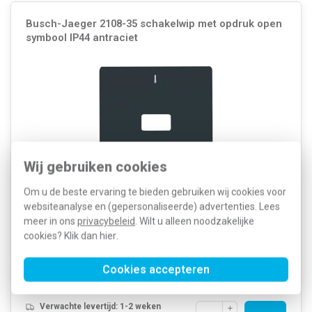
Busch-Jaeger 2108-35 schakelwip met opdruk open
symbool IP44 antraciet
Wij gebruiken cookies
Om u de beste ervaring te bieden gebruiken wij cookies voor
websiteanalyse en (gepersonaliseerde) advertenties. Lees
Kleur: Antraciet Breedte: 70 Millimeter (mm) Model: Enkele wip
Halogeenvrij: Ja Hoogte: 70 Millimeter (mm) Diepte: 10 Millimeter
meer in ons
privacybeleid
. Wilt u alleen noodzakelijke
(mm) Gebruik: Schakelaar/drukker Oppervlaktebescherming:
cookies? Klik dan
hier
.
Onbehandeld Materiaalkwaliteit: Thermoplast...
Meer informatie »
Artikelnummer:
283108
Cookies accepteren
26,05
SKU:
2108-35
12,77
EAN:
4011395873502
Verwachte levertijd: 1-2 weken