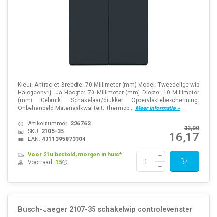
Kleur: Antraciet Breedte: 70 Millimeter (mm) Model: Tweedelige wip
Halogeenvrij: Ja Hoogte: 70 Millimeter (mm) Diepte: 10 Millimeter
(mm) Gebruik: Schakelaar/drukker Oppervlaktebescherming:
Onbehandeld Materiaalkwaliteit: Thermop...
Meer informatie »
Artikelnummer:
226762
33,00
SKU:
2105-35
16,17
EAN:
4011395873304
Voor 21u besteld, morgen in huis*
Voorraad:
15
Busch-Jaeger 2107-35 schakelwip controlevenster