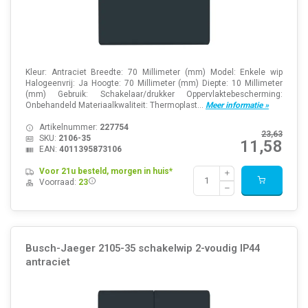
Kleur: Antraciet Breedte: 70 Millimeter (mm) Model: Enkele wip
Halogeenvrij: Ja Hoogte: 70 Millimeter (mm) Diepte: 10 Millimeter
(mm) Gebruik: Schakelaar/drukker Oppervlaktebescherming:
Onbehandeld Materiaalkwaliteit: Thermoplast...
Meer informatie »
Artikelnummer:
227754
23,63
SKU:
2106-35
11,58
EAN:
4011395873106
Voor 21u besteld, morgen in huis*
Voorraad:
23
Busch-Jaeger 2105-35 schakelwip 2-voudig IP44
antraciet