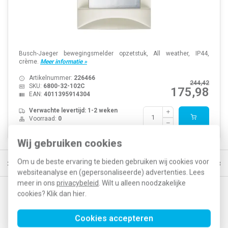
Busch-Jaeger bewegingsmelder opzetstuk, All weather, IP44,
crème.
Meer informatie »
Artikelnummer:
226466
244,42
SKU:
6800-32-102C
175,98
EAN:
4011395914304
Verwachte levertijd: 1-2 weken
Voorraad:
0
Wij gebruiken cookies
Om u de beste ervaring te bieden gebruiken wij cookies voor
ld, morgen in huis*
30 dagen retourrecht
Vertrouwd online sinds 
websiteanalyse en (gepersonaliseerde) advertenties. Lees
meer in ons
privacybeleid
. Wilt u alleen noodzakelijke
cookies? Klik dan
hier
.
Op de hoogte blijven van acties en nieuwe
ontwikkelingen?
Cookies accepteren