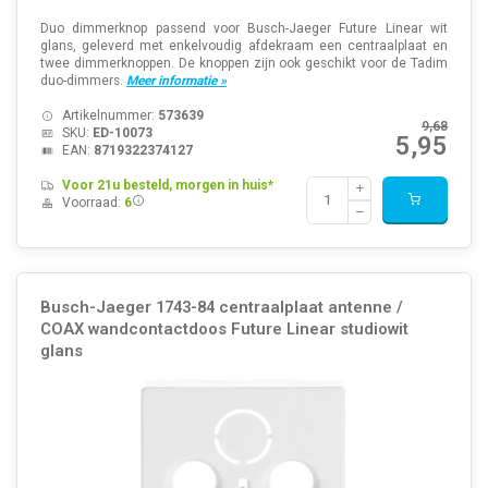
Duo dimmerknop passend voor Busch-Jaeger Future Linear wit
glans, geleverd met enkelvoudig afdekraam een centraalplaat en
twee dimmerknoppen. De knoppen zijn ook geschikt voor de Tadim
duo-dimmers.
Meer informatie »
Artikelnummer:
573639
9,68
SKU:
ED-10073
5,95
EAN:
8719322374127
Voor 21u besteld, morgen in huis*
Voorraad:
6
Busch-Jaeger 1743-84 centraalplaat antenne /
COAX wandcontactdoos Future Linear studiowit
glans