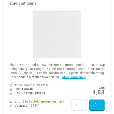
studiowit glans
Kleur: Wit Breedte: 63 Millimeter (mm) Model: Enkele wip
Halogeenvrij: Ja Hoogte: 63 Millimeter (mm) Diepte: 7 Millimeter
(mm) Gebruik: Schakelaar/drukker Oppervlaktebescherming:
Onbehandeld Materiaalkwaliteit: Th...
Meer informatie »
Artikelnummer:
227219
9,86
SKU:
1786-84
4,83
EAN:
4011395995839
Voor 21u besteld, morgen in huis*
Voorraad:
1395