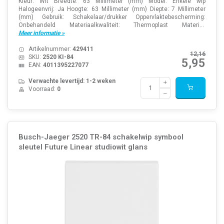
Kleur: Wit Breedte: 63 Millimeter (mm) Model: Enkele wip
Halogeenvrij: Ja Hoogte: 63 Millimeter (mm) Diepte: 7 Millimeter
(mm) Gebruik: Schakelaar/drukker Oppervlaktebescherming:
Onbehandeld Materiaalkwaliteit: Thermoplast Materi...
Meer informatie »
Artikelnummer:
429411
12,16
SKU:
2520 KI-84
5,95
EAN:
4011395227077
Verwachte levertijd: 1-2 weken
Voorraad:
0
Busch-Jaeger 2520 TR-84 schakelwip symbool
sleutel Future Linear studiowit glans