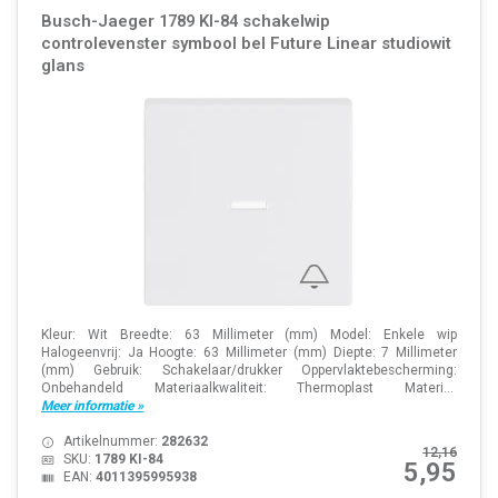
Busch-Jaeger 1789 KI-84 schakelwip
controlevenster symbool bel Future Linear studiowit
glans
Kleur: Wit Breedte: 63 Millimeter (mm) Model: Enkele wip
Halogeenvrij: Ja Hoogte: 63 Millimeter (mm) Diepte: 7 Millimeter
(mm) Gebruik: Schakelaar/drukker Oppervlaktebescherming:
Onbehandeld Materiaalkwaliteit: Thermoplast Materi...
Meer informatie »
Artikelnummer:
282632
12,16
SKU:
1789 KI-84
5,95
EAN:
4011395995938