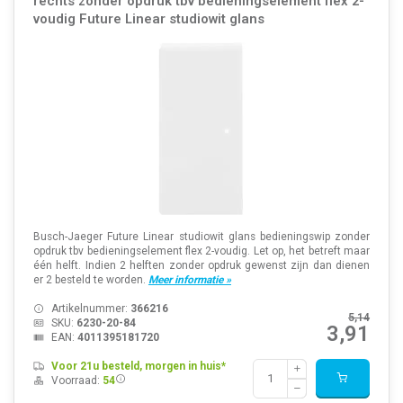
rechts zonder opdruk tbv bedieningselement flex 2-
voudig Future Linear studiowit glans
Busch-Jaeger Future Linear studiowit glans bedieningswip zonder
opdruk tbv bedieningselement flex 2-voudig. Let op, het betreft maar
één helft. Indien 2 helften zonder opdruk gewenst zijn dan dienen
er 2 besteld te worden.
Meer informatie »
Artikelnummer:
366216
5,14
SKU:
6230-20-84
3,91
EAN:
4011395181720
Voor 21u besteld, morgen in huis*
Voorraad:
54