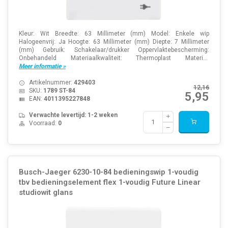
Kleur: Wit Breedte: 63 Millimeter (mm) Model: Enkele wip
Halogeenvrij: Ja Hoogte: 63 Millimeter (mm) Diepte: 7 Millimeter
(mm) Gebruik: Schakelaar/drukker Oppervlaktebescherming:
Onbehandeld Materiaalkwaliteit: Thermoplast Materi...
Meer informatie »
Artikelnummer:
429403
12,16
SKU:
1789 ST-84
5,95
EAN:
4011395227848
Verwachte levertijd: 1-2 weken
Voorraad:
0
Busch-Jaeger 6230-10-84 bedieningswip 1-voudig
tbv bedieningselement flex 1-voudig Future Linear
studiowit glans