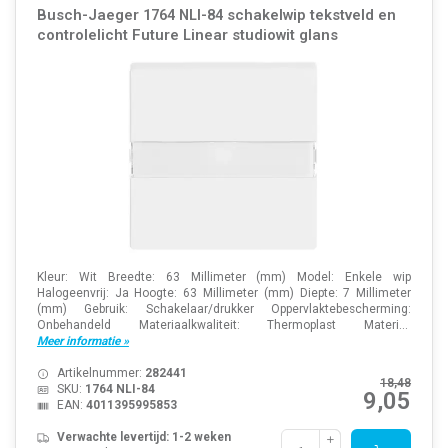
Busch-Jaeger 1764 NLI-84 schakelwip tekstveld en
controlelicht Future Linear studiowit glans
Kleur: Wit Breedte: 63 Millimeter (mm) Model: Enkele wip
Halogeenvrij: Ja Hoogte: 63 Millimeter (mm) Diepte: 7 Millimeter
(mm) Gebruik: Schakelaar/drukker Oppervlaktebescherming:
Onbehandeld Materiaalkwaliteit: Thermoplast Materi...
Meer informatie »
Artikelnummer:
282441
18,48
SKU:
1764 NLI-84
9,05
EAN:
4011395995853
Verwachte levertijd: 1-2 weken