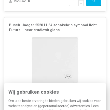
Voorraad:
0
Busch-Jaeger 2520 LI-84 schakelwip symbool licht
Future Linear studiowit glans
Kleur: Wit Breedte: 63 Millimeter (mm) Model: Enkele wip
Wij gebruiken cookies
Halogeenvrij: Ja Hoogte: 63 Millimeter (mm) Diepte: 7 Millimeter
(mm) Gebruik: Schakelaar/drukker Oppervlaktebescherming:
Om u de beste ervaring te bieden gebruiken wij cookies voor
Onbehandeld Materiaalkwaliteit: Thermoplast Materi...
Meer informatie »
websiteanalyse en (gepersonaliseerde) advertenties. Lees