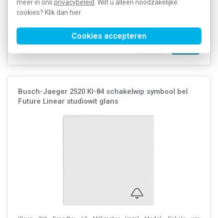
meer in ons
privacybeleid
. Wilt u alleen noodzakelijke
Artikelnummer:
429419
12,16
cookies? Klik dan
hier
.
SKU:
2520 LI-84
5,95
EAN:
4011395227183
Cookies accepteren
Verwachte levertijd: 1-2 weken
Voorraad:
0
Busch-Jaeger 2520 KI-84 schakelwip symbool bel
Future Linear studiowit glans