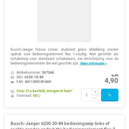
Busch-Jaeger Future Linear studiowit glans afdekking zonder
opdruk voor bedieningselement flex 1-voudig. Niet geschikt als
schakelwip voor standaard schakelaars, zie omschrijving voor de
bedieningselementen die wel geschikt zijn.
Meer informatie »
Artikelnummer:
367346
6,45
SKU:
6230-10-84
4,90
EAN:
4011395181669
Voor 21u besteld, morgen in huis*
Voorraad:
40
Busch-Jaeger 6230-20-84 bedieningswip links of