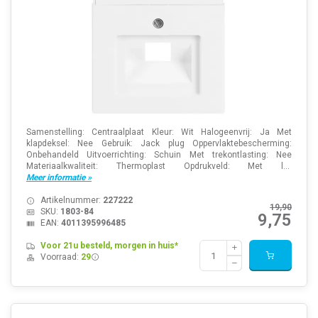
Samenstelling: Centraalplaat Kleur: Wit Halogeenvrij: Ja Met
klapdeksel: Nee Gebruik: Jack plug Oppervlaktebescherming:
Onbehandeld Uitvoerrichting: Schuin Met trekontlasting: Nee
Materiaalkwaliteit: Thermoplast Opdrukveld: Met l...
Meer informatie »
Artikelnummer:
227222
19,90
SKU:
1803-84
9,75
EAN:
4011395996485
Voor 21u besteld, morgen in huis*
Voorraad:
29