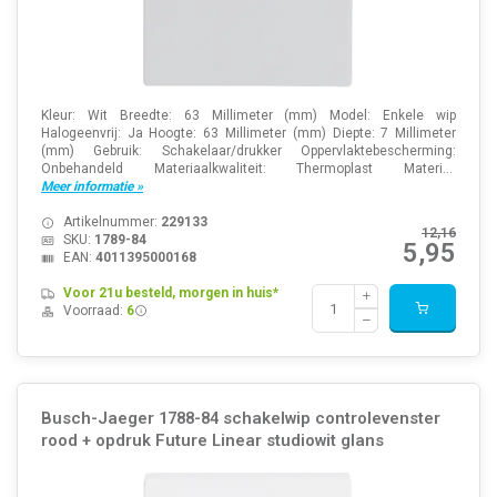
Kleur: Wit Breedte: 63 Millimeter (mm) Model: Enkele wip
Halogeenvrij: Ja Hoogte: 63 Millimeter (mm) Diepte: 7 Millimeter
(mm) Gebruik: Schakelaar/drukker Oppervlaktebescherming:
Onbehandeld Materiaalkwaliteit: Thermoplast Materi...
Meer informatie »
Artikelnummer:
229133
12,16
SKU:
1789-84
5,95
EAN:
4011395000168
Voor 21u besteld, morgen in huis*
Voorraad:
6
Busch-Jaeger 1788-84 schakelwip controlevenster
rood + opdruk Future Linear studiowit glans