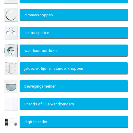
dimmerknoppen
centraalplaten
wandcontactdozen
jaloezie-, tijd- en standenknoppen
bewegingsmelder
Friends of Hue wandzenders
digitale radio