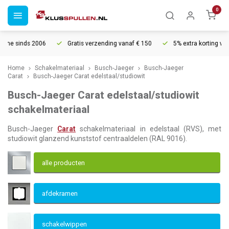
0
Gratis verzending vanaf € 150
5% extra korting vanaf € 1000
Home
Schakelmateriaal
Busch-Jaeger
Busch-Jaeger
Carat
Busch-Jaeger Carat edelstaal/studiowit
Busch-Jaeger Carat edelstaal/studiowit
schakelmateriaal
Busch-Jaeger
Carat
schakelmateriaal in edelstaal (RVS), met
studiowit glanzend kunststof centraaldelen (RAL 9016).
alle producten
afdekramen
schakelwippen