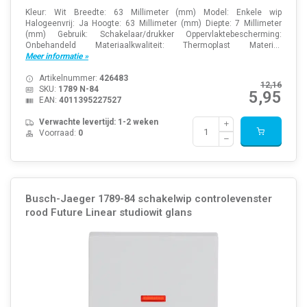
Kleur: Wit Breedte: 63 Millimeter (mm) Model: Enkele wip
Halogeenvrij: Ja Hoogte: 63 Millimeter (mm) Diepte: 7 Millimeter
(mm) Gebruik: Schakelaar/drukker Oppervlaktebescherming:
Onbehandeld Materiaalkwaliteit: Thermoplast Materi...
Meer informatie »
Artikelnummer:
426483
12,16
SKU:
1789 N-84
5,95
EAN:
4011395227527
Verwachte levertijd: 1-2 weken
Voorraad:
0
Busch-Jaeger 1789-84 schakelwip controlevenster
rood Future Linear studiowit glans