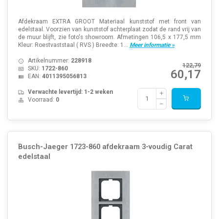
Afdekraam EXTRA GROOT Materiaal kunststof met front van
edelstaal. Voorzien van kunststof achterplaat zodat de rand vrij van
de muur blijft, zie foto's showroom. Afmetingen 106,5 x 177,5 mm
Kleur: Roestvaststaal ( RVS ) Breedte: 1...
Meer informatie »
Artikelnummer:
228918
122,79
SKU:
1722-860
60,17
EAN:
4011395056813
Verwachte levertijd: 1-2 weken
Voorraad:
0
Busch-Jaeger 1723-860 afdekraam 3-voudig Carat
edelstaal