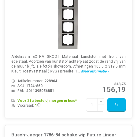
Afdekraam EXTRA GROOT Materiaal kunststof met front van
edelstaal. Voorzien van kunststof achterplaat zodat de rand vrij van
de muur blijft, zie foto's showroom. Afmetingen 106,5 x 319,5 mm
Kleur: Roestvaststaal ( RVS ) Breedte: 1...
Meer informatie »
Artikelnummer:
228964
318,75
SKU:
1724-860
156,19
EAN:
4011395056851
Voor 21u besteld, morgen in huis*
Voorraad:
1
Busch-Jaeger 1786-84 schakelwip Future Linear