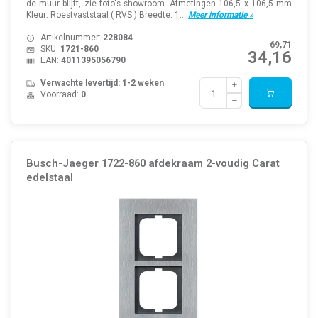
de muur blijft, zie foto's showroom. Afmetingen 106,5 x 106,5 mm
Kleur: Roestvaststaal ( RVS ) Breedte: 1...
Meer informatie »
Artikelnummer:
228084
69,71
SKU:
1721-860
34,16
EAN:
4011395056790
Verwachte levertijd: 1-2 weken
Voorraad:
0
Busch-Jaeger 1722-860 afdekraam 2-voudig Carat
edelstaal