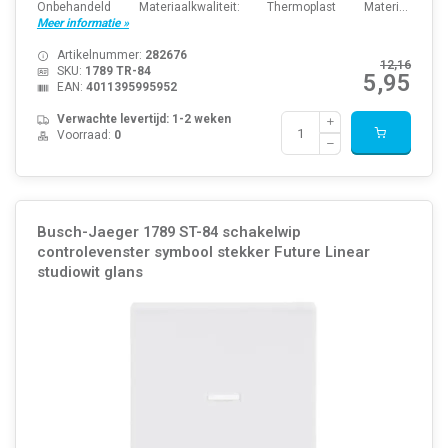
Onbehandeld Materiaalkwaliteit: Thermoplast Materi...
Meer informatie »
Artikelnummer:
282676
12,16
SKU:
1789 TR-84
5,95
EAN:
4011395995952
Verwachte levertijd: 1-2 weken
Voorraad:
0
Busch-Jaeger 1789 ST-84 schakelwip
controlevenster symbool stekker Future Linear
studiowit glans