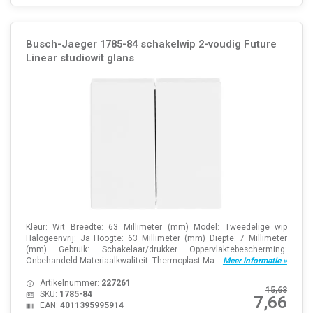
Busch-Jaeger 1785-84 schakelwip 2-voudig Future
Linear studiowit glans
Kleur: Wit Breedte: 63 Millimeter (mm) Model: Tweedelige wip
Halogeenvrij: Ja Hoogte: 63 Millimeter (mm) Diepte: 7 Millimeter
(mm) Gebruik: Schakelaar/drukker Oppervlaktebescherming:
Onbehandeld Materiaalkwaliteit: Thermoplast Ma...
Meer informatie »
Artikelnummer:
227261
15,63
SKU:
1785-84
7,66
EAN:
4011395995914