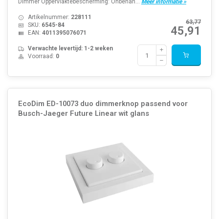
Dimmer Oppervlaktebescherming: Onbehan...
Meer informatie »
Artikelnummer:
228111
63,77
SKU:
6545-84
45,91
EAN:
4011395076071
Verwachte levertijd: 1-2 weken
Voorraad:
0
EcoDim ED-10073 duo dimmerknop passend voor
Busch-Jaeger Future Linear wit glans