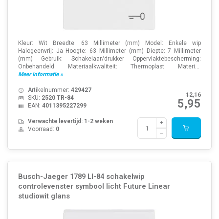
Kleur: Wit Breedte: 63 Millimeter (mm) Model: Enkele wip
Halogeenvrij: Ja Hoogte: 63 Millimeter (mm) Diepte: 7 Millimeter
(mm) Gebruik: Schakelaar/drukker Oppervlaktebescherming:
Onbehandeld Materiaalkwaliteit: Thermoplast Materi...
Meer informatie »
Artikelnummer:
429427
12,16
SKU:
2520 TR-84
5,95
EAN:
4011395227299
Verwachte levertijd: 1-2 weken
Voorraad:
0
Busch-Jaeger 1789 LI-84 schakelwip
controlevenster symbool licht Future Linear
studiowit glans