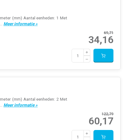
llimeter (mm) Aantal eenheden: 1 Met
..
Meer informatie »
69,71
34,16
llimeter (mm) Aantal eenheden: 2 Met
..
Meer informatie »
122,79
60,17