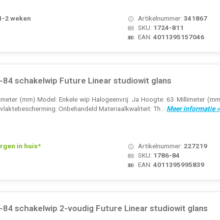
 1-2 weken
Artikelnummer:
341867
SKU:
1724-811
EAN:
4011395157046
84 schakelwip Future Linear studiowit glans
llimeter (mm) Model: Enkele wip Halogeenvrij: Ja Hoogte: 63 Millimeter (mm
laktebescherming: Onbehandeld Materiaalkwaliteit: Th...
Meer informatie 
rgen in huis*
Artikelnummer:
227219
SKU:
1786-84
EAN:
4011395995839
84 schakelwip 2-voudig Future Linear studiowit glans