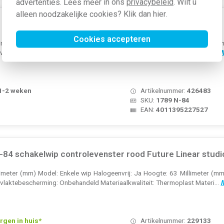
advertenties. Lees meer in ons
privacybeleid
. Wilt u
alleen noodzakelijke cookies? Klik dan
hier
.
N-84 schakelwip controlevenster klein
Cookies accepteren
llimeter (mm) Model: Enkele wip Halogeenvrij: Ja Hoogte: 63 Millimeter (mm
laktebescherming: Onbehandeld Materiaalkwaliteit: Thermoplast Materi...
M
 1-2 weken
Artikelnummer:
426483
SKU:
1789 N-84
EAN:
4011395227527
4 schakelwip controlevenster rood Future Linear studio
llimeter (mm) Model: Enkele wip Halogeenvrij: Ja Hoogte: 63 Millimeter (mm
laktebescherming: Onbehandeld Materiaalkwaliteit: Thermoplast Materi...
M
rgen in huis*
Artikelnummer:
229133