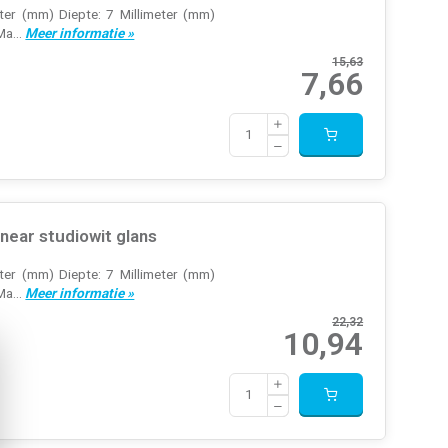
eter (mm) Diepte: 7 Millimeter (mm)
Ma...
Meer informatie »
15,63
7,66
ear studiowit glans
eter (mm) Diepte: 7 Millimeter (mm)
Ma...
Meer informatie »
22,32
10,94