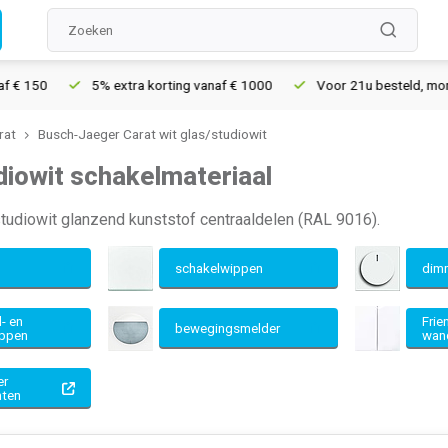
5% extra korting vanaf € 1000
Voor 21u besteld, morgen in huis*
rat
Busch-Jaeger Carat wit glas/studiowit
diowit schakelmateriaal
studiowit glanzend kunststof centraaldelen (RAL 9016).
n
schakelwippen
dim
d- en
Frie
bewegingsmelder
oppen
wan
er
nten