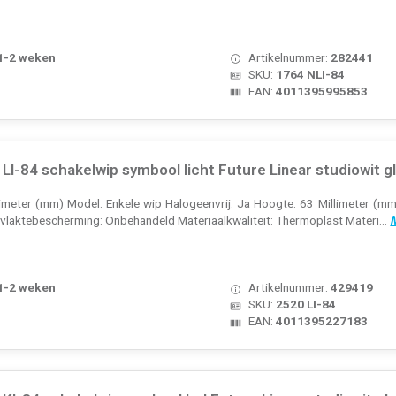
 1-2 weken
Artikelnummer:
282441
SKU:
1764 NLI-84
EAN:
4011395995853
I-84 schakelwip symbool licht Future Linear studiowit g
llimeter (mm) Model: Enkele wip Halogeenvrij: Ja Hoogte: 63 Millimeter (mm
laktebescherming: Onbehandeld Materiaalkwaliteit: Thermoplast Materi...
M
 1-2 weken
Artikelnummer:
429419
SKU:
2520 LI-84
EAN:
4011395227183