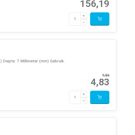
156,19
) Diepte: 7 Millimeter (mm) Gebruik:
»
9,86
4,83