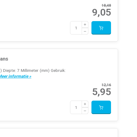
18,48
9,05
lans
) Diepte: 7 Millimeter (mm) Gebruik:
eer informatie »
12,16
5,95