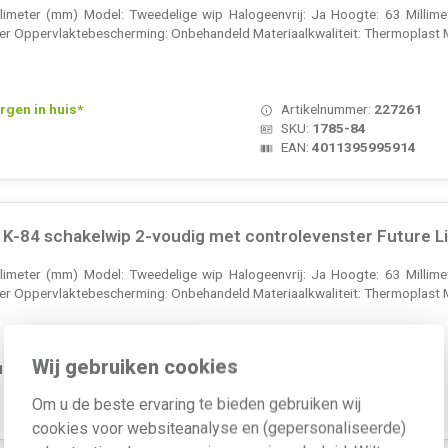
illimeter (mm) Model: Tweedelige wip Halogeenvrij: Ja Hoogte: 63 Millim
er Oppervlaktebescherming: Onbehandeld Materiaalkwaliteit: Thermoplast 
rgen in huis*
Artikelnummer:
227261
SKU:
1785-84
EAN:
4011395995914
-84 schakelwip 2-voudig met controlevenster Future Lin
illimeter (mm) Model: Tweedelige wip Halogeenvrij: Ja Hoogte: 63 Millim
er Oppervlaktebescherming: Onbehandeld Materiaalkwaliteit: Thermoplast 
Wij gebruiken cookies
 1-2 weken
Artikelnummer:
444341
SKU:
1785 K-84
Om u de beste ervaring te bieden gebruiken wij
EAN:
4011395223895
cookies voor websiteanalyse en (gepersonaliseerde)