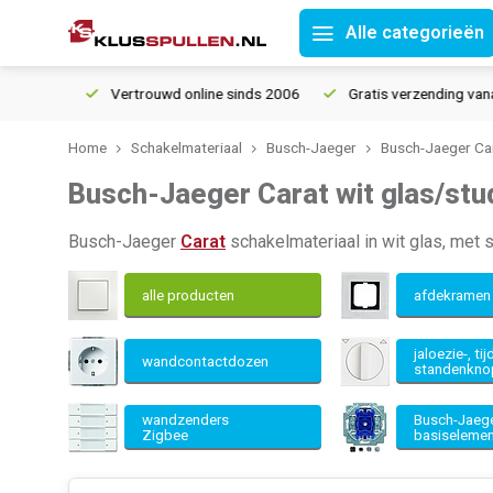
Alle categorieën
Vertrouwd online sinds 2006
Gratis verzending vanaf € 150
Home
Schakelmateriaal
Busch-Jaeger
Busch-Jaeger Ca
Busch-Jaeger Carat wit glas/stu
Busch-Jaeger
Carat
schakelmateriaal in wit glas, met 
alle producten
afdekrame
jaloezie-, tij
wandcontactdozen
standenkn
wandzenders
Busch-Jaeg
Zigbee
basiseleme