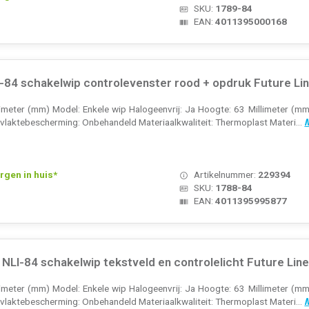
SKU:
1789-84
EAN:
4011395000168
4 schakelwip controlevenster rood + opdruk Future Line
llimeter (mm) Model: Enkele wip Halogeenvrij: Ja Hoogte: 63 Millimeter (mm
laktebescherming: Onbehandeld Materiaalkwaliteit: Thermoplast Materi...
M
rgen in huis*
Artikelnummer:
229394
SKU:
1788-84
EAN:
4011395995877
LI-84 schakelwip tekstveld en controlelicht Future Line
llimeter (mm) Model: Enkele wip Halogeenvrij: Ja Hoogte: 63 Millimeter (mm
laktebescherming: Onbehandeld Materiaalkwaliteit: Thermoplast Materi...
M