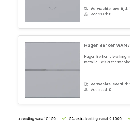
Verwachte levertijd:
Voorraad:
0
Hager Berker WAN70
Hager Berker afwerking 
metallic. Gelakt thermopla
Verwachte levertijd:
Voorraad:
0
s verzending vanaf € 150
5% extra korting vanaf € 1000
Voor 