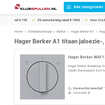
Alle categorieën
naf € 150
5% extra korting vanaf € 1000
Voor 21u besteld, mor
Home
Schakelmateriaal
Berker
Hager Berker A1
Hage
Hager Berker A1 titaan jaloezie-
Hager Berker WAF13
Hager Berker draaiknop me
Gelakt thermoplast. Excl.
Verwachte levertijd:
Voorraad:
0