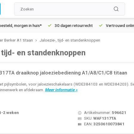
gen in huis*
30 dagen retourrecht
Vertrouwd online sinds 20
r Berker A1 titaan
Jaloezie-, tijd- en standenknoppen
, tijd- en standenknoppen
17TA draaiknop jaloeziebediening A1/A8/C1/C8 titaan
t pijlsymbolen, voor jaloezieschakelaars (WDE384103 en WDE384203). Serie
 binnenwerk en afdekraam.
Meer informatie »
 1-2 weken
Artikelnummer:
596621
SKU:
WAF1317TA
EAN:
3250610073841