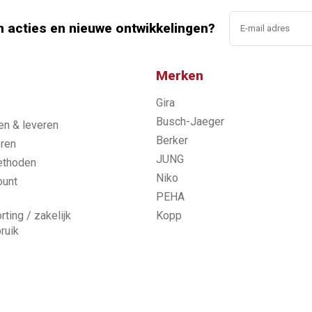
n acties en nieuwe ontwikkelingen?
Merken
Gira
s
Busch-Jaeger
n & leveren
Berker
ren
JUNG
ethoden
Niko
ount
PEHA
rting / zakelijk
Kopp
ruik