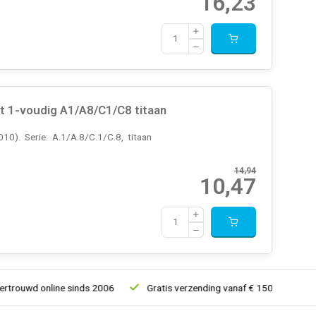
16,23
 1-voudig A1/A8/C1/C8 titaan
). Serie: A.1/A.8/C.1/C.8, titaan
14,94
10,47
 online sinds 2006
Gratis verzending vanaf € 150
5% extra k