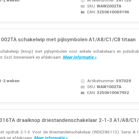
SKU:
WAW2002TA
EAN:
3250610069196
02TA schakelwip met pijlsymbolen A1/A8/C1/C8 titaan
chakelwip (knop) met pijlsymbolen voor enkele schakelaars en pulsdrukke
st. Excl. binnenwerk en afdekraam.
Meer informatie »
 1-2 weken
Artikelnummer:
597029
SKU:
WAW1002TA
EAN:
3250610067932
16TA draaiknop driestandenschakelaar 2-1-3 A1/A8/C1/
t opdruk 2-1-3. Voor de driestandenschakelaar (WDE386113). Serie: A.1/A
werk en afdekraam.
Meer informatie »