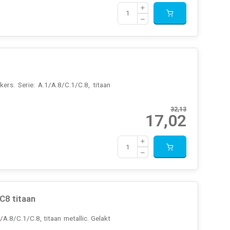
rs. Serie: A.1/A.8/C.1/C.8, titaan
32,13
17,02
C8 titaan
.8/C.1/C.8, titaan metallic. Gelakt