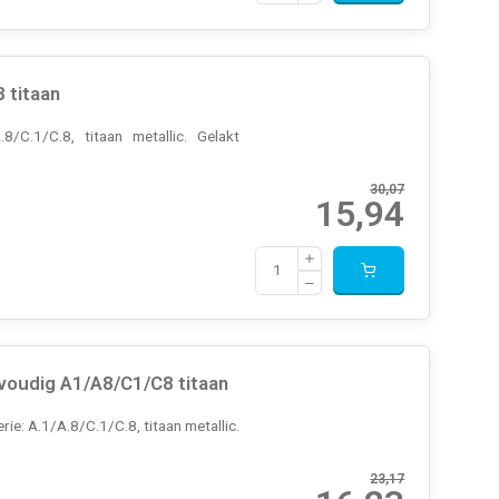
 titaan
C.1/C.8, titaan metallic. Gelakt
30,07
15,94
voudig A1/A8/C1/C8 titaan
: A.1/A.8/C.1/C.8, titaan metallic.
23,17