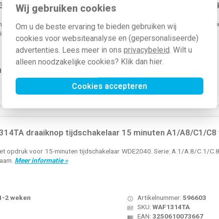
18TA draaiknop voor draaischakelaar aan/uit met opdruk
Wij gebruiken cookies
t opdruk 0-1. Voor de 2-polige aan/uit-draaischakelaar (WDE3862). Serie
Om u de beste ervaring te bieden gebruiken wij
 binnenwerk en afdekraam.
Meer informatie »
cookies voor websiteanalyse en (gepersonaliseerde)
advertenties. Lees meer in ons
privacybeleid
. Wilt u
alleen noodzakelijke cookies? Klik dan
hier
.
 1-2 weken
Artikelnummer:
596627
SKU:
WAF1318TA
Cookies accepteren
EAN:
3250610073902
14TA draaiknop tijdschakelaar 15 minuten A1/A8/C1/C8 
t opdruk voor 15-minuten tijdschakelaar WDE2040. Serie: A.1/A.8/C.1/C.8, 
raam.
Meer informatie »
 1-2 weken
Artikelnummer:
596603
SKU:
WAF1314TA
EAN:
3250610073667