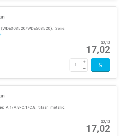
an
ct (WDE303520/WDE503520). Serie:
»
32,13
17,02
an
 A.1/A.8/C.1/C.8, titaan metallic.
32,13
17,02