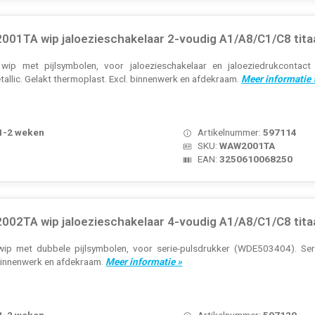
01TA wip jaloezieschakelaar 2-voudig A1/A8/C1/C8 tita
wip met pijlsymbolen, voor jaloezieschakelaar en jaloeziedrukconta
tallic. Gelakt thermoplast. Excl. binnenwerk en afdekraam.
Meer informatie 
 1-2 weken
Artikelnummer:
597114
SKU:
WAW2001TA
EAN:
3250610068250
02TA wip jaloezieschakelaar 4-voudig A1/A8/C1/C8 tita
ip met dubbele pijlsymbolen, voor serie-pulsdrukker (WDE503404). Serie:
 binnenwerk en afdekraam.
Meer informatie »
 1-2 weken
Artikelnummer:
597120