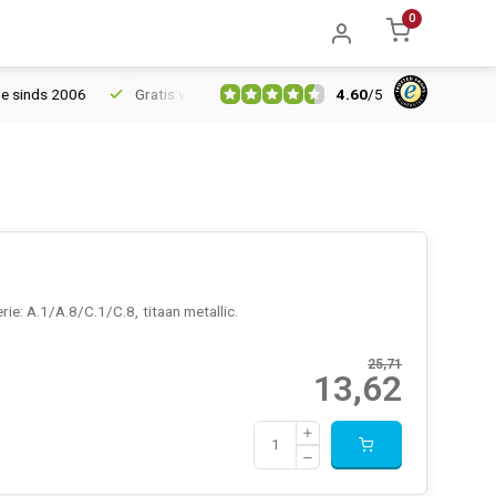
0
4.60
/
5
06
Gratis verzending vanaf € 150
5% extra korting vanaf € 10
: A.1/A.8/C.1/C.8, titaan metallic.
25,71
13,62