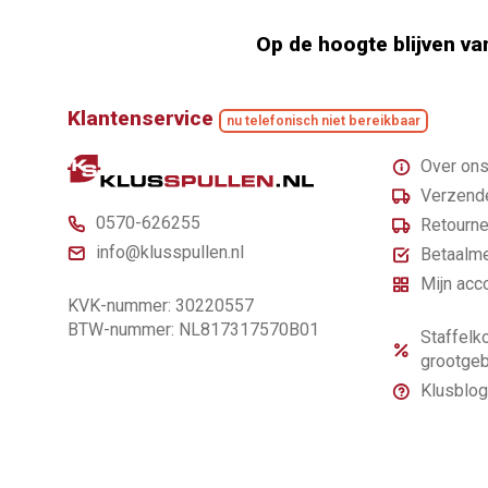
Op de hoogte blijven va
Klantenservice
nu telefonisch niet bereikbaar
Over on
Verzende
0570-626255
Retourne
info@klusspullen.nl
Betaalm
Mijn acc
KVK-nummer: 30220557
BTW-nummer: NL817317570B01
Staffelko
grootgeb
Klusblog