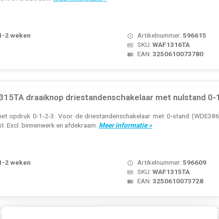
 1-2 weken
Artikelnummer:
596615
SKU:
WAF1316TA
EAN:
3250610073780
15TA draaiknop driestandenschakelaar met nulstand 0-1
et opdruk 0-1-2-3. Voor de driestandenschakelaar met 0-stand (WDE38610
st. Excl. binnenwerk en afdekraam.
Meer informatie »
 1-2 weken
Artikelnummer:
596609
SKU:
WAF1315TA
EAN:
3250610073728