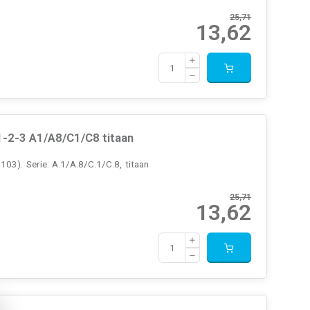
25,71
13,62
-2-3 A1/A8/C1/C8 titaan
3). Serie: A.1/A.8/C.1/C.8, titaan
25,71
13,62