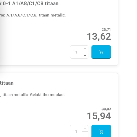
 0-1 A1/A8/C1/C8 titaan
: A.1/A.8/C.1/C.8, titaan metallic.
25,71
13,62
titaan
titaan metallic. Gelakt thermoplast.
30,07
15,94