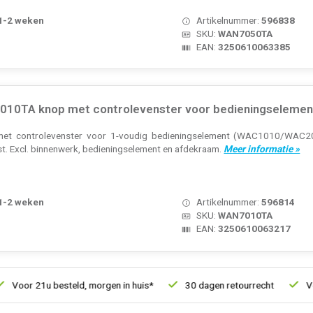
 1-2 weken
Artikelnummer:
596838
SKU:
WAN7050TA
EAN:
3250610063385
10TA knop met controlevenster voor bedieningselement
met controlevenster voor 1-voudig bedieningselement (WAC1010/WAC2010
st. Excl. binnenwerk, bedieningselement en afdekraam.
Meer informatie »
 1-2 weken
Artikelnummer:
596814
SKU:
WAN7010TA
EAN:
3250610063217
21u besteld, morgen in huis*
30 dagen retourrecht
Vertrouwd