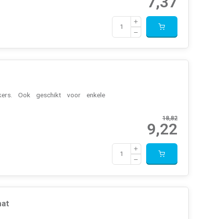
7,37
kers. Ook geschikt voor enkele
18,82
9,22
mat