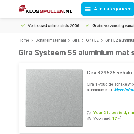
Alle categorieën
Vertrouwd online sinds 2006
Gratis verzending vanaf € 150
5
Home
Schakelmateriaal
Gira
Gira E2
Gira E2 alumini
Gira Systeem 55 aluminium mat 
Gira 329626 schake
Gira 1-voudige schakelwip
aluminium mat.
Meer infor
Voor 21u besteld, mo
Voorraad:
17