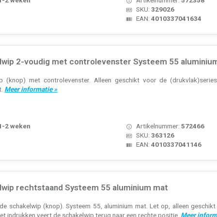
SKU:
329026
EAN:
4010337041634
lwip 2-voudig met controlevenster Systeem 55 aluminiu
p (knop) met controlevenster. Alleen geschikt voor de (drukvlak)seriesc
t.
Meer informatie »
 1-2 weken
Artikelnummer:
572466
SKU:
363126
EAN:
4010337041146
lwip rechtstaand Systeem 55 aluminium mat
de schakelwip (knop). Systeem 55, aluminium mat. Let op, alleen geschikt
het indrukken veert de schakelwip terug naar een rechte positie.
Meer inform