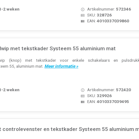
 1-2 weken
Artikelnummer:
572346
SKU:
328726
EAN:
4010337039860
lwip met tekstkader Systeem 55 aluminium mat
lwip (knop) met tekstkader voor enkele schakelaars en pulsdruk
teem 55, aluminium mat.
Meer informatie »
 1-2 weken
Artikelnummer:
572420
SKU:
329926
EAN:
4010337039495
t controlevenster en tekstkader Systeem 55 aluminium 