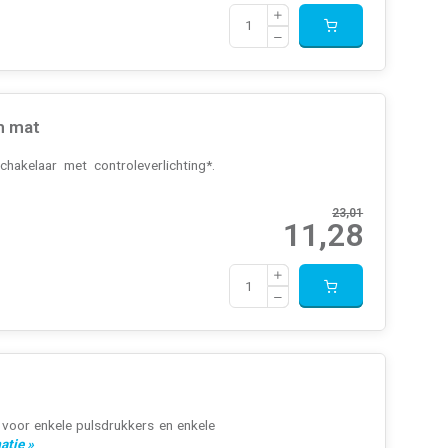
m mat
hakelaar met controleverlichting*.
23,01
11,28
 voor enkele pulsdrukkers en enkele
atie »