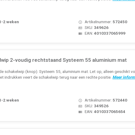
 1-2 weken
Artikelnummer:
572450
SKU:
349626
EAN:
4010337065999
lwip 2-voudig rechtstaand Systeem 55 aluminium mat
de schakelwip (knop). Systeem 55, aluminium mat. Let op, alleen geschikt 
het indrukken veert de schakelwip terug naar een rechte positie.
Meer inform
 1-2 weken
Artikelnummer:
572440
SKU:
349526
EAN:
4010337065654