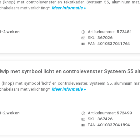
p (knop) met controlevenster en tekstkader. Systeem 55, aluminium mat.
chakelaars met verlichting*.
Meer informatie »
 1-2 weken
Artikelnummer:
572481
SKU:
367026
EAN:
4010337041764
lwip met symbool licht en controlevenster Systeem 55 a
 (knop) met symbool 'licht' en controlevenster. Systeem 55, aluminium mat
chakelaars met verlichting*.
Meer informatie »
 1-2 weken
Artikelnummer:
572499
SKU:
367426
EAN:
4010337041894