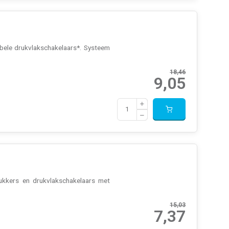
bbele drukvlakschakelaars*. Systeem
18,46
9,05
rukkers en drukvlakschakelaars met
15,03
7,37