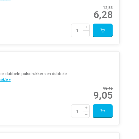
12,83
6,28
voor dubbele pulsdrukkers en dubbele
atie »
18,46
9,05