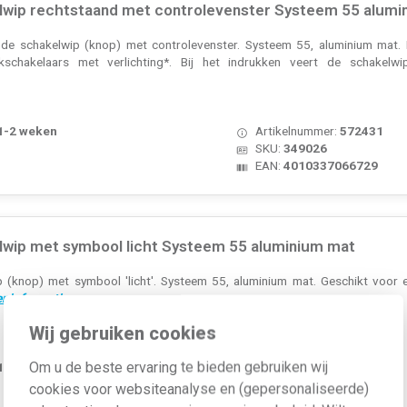
lwip rechtstaand met controlevenster Systeem 55 alumi
nde schakelwip (knop) met controlevenster. Systeem 55, aluminium mat. L
kschakelaars met verlichting*. Bij het indrukken veert de schakelwi
 1-2 weken
Artikelnummer:
572431
SKU:
349026
EAN:
4010337066729
lwip met symbool licht Systeem 55 aluminium mat
p (knop) met symbool 'licht'. Systeem 55, aluminium mat. Geschikt voor 
r informatie »
Wij gebruiken cookies
Om u de beste ervaring te bieden gebruiken wij
 1-2 weken
Artikelnummer:
572322
SKU:
328526
cookies voor websiteanalyse en (gepersonaliseerde)
EAN:
4010337039624