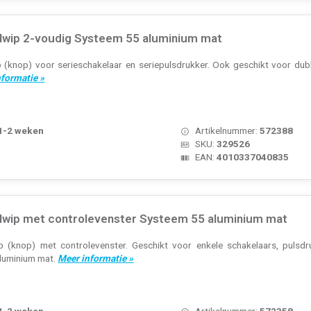
lwip 2-voudig Systeem 55 aluminium mat
p (knop) voor serieschakelaar en seriepulsdrukker. Ook geschikt voor du
nformatie »
 1-2 weken
Artikelnummer:
572388
SKU:
329526
EAN:
4010337040835
lwip met controlevenster Systeem 55 aluminium mat
p (knop) met controlevenster. Geschikt voor enkele schakelaars, pulsd
aluminium mat.
Meer informatie »
 1-2 weken
Artikelnummer:
572358