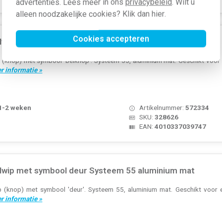
advertenties. Lees meer in ons
privacybeleid
. Wilt u
alleen noodzakelijke cookies? Klik dan
hier
.
Cookies accepteren
lwip met symbool bel Systeem 55 aluminium mat
 (knop) met symbool 'belknop'. Systeem 55, aluminium mat. Geschikt voor 
r informatie »
 1-2 weken
Artikelnummer:
572334
SKU:
328626
EAN:
4010337039747
lwip met symbool deur Systeem 55 aluminium mat
p (knop) met symbool 'deur'. Systeem 55, aluminium mat. Geschikt voor e
r informatie »