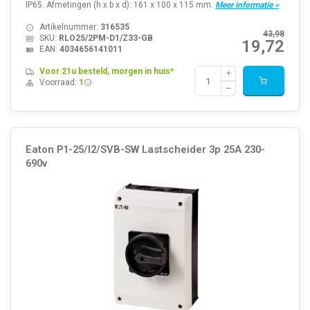
IP65. Afmetingen (h x b x d): 161 x 100 x 115 mm.
Meer informatie »
Artikelnummer:
316535
43,98
SKU:
RLO25/2PM-D1/Z33-GB
19,72
EAN:
4034656141011
Voor 21u besteld, morgen in huis*
Voorraad:
1
Eaton P1-25/I2/SVB-SW Lastscheider 3p 25A 230-
690v