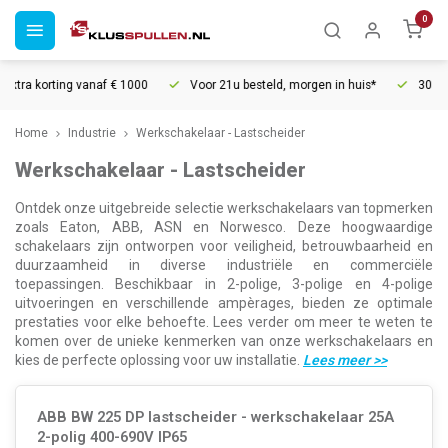
0
naf € 1000
Voor 21u besteld, morgen in huis*
30 dagen retourrecht
Home
Industrie
Werkschakelaar - Lastscheider
Werkschakelaar - Lastscheider
Ontdek onze uitgebreide selectie werkschakelaars van topmerken
zoals Eaton, ABB, ASN en Norwesco. Deze hoogwaardige
schakelaars zijn ontworpen voor veiligheid, betrouwbaarheid en
duurzaamheid in diverse industriële en commerciële
toepassingen. Beschikbaar in 2-polige, 3-polige en 4-polige
uitvoeringen en verschillende ampèrages, bieden ze optimale
prestaties voor elke behoefte. Lees verder om meer te weten te
komen over de unieke kenmerken van onze werkschakelaars en
kies de perfecte oplossing voor uw installatie.
Lees meer
>>
ABB BW 225 DP lastscheider - werkschakelaar 25A
2-polig 400-690V IP65