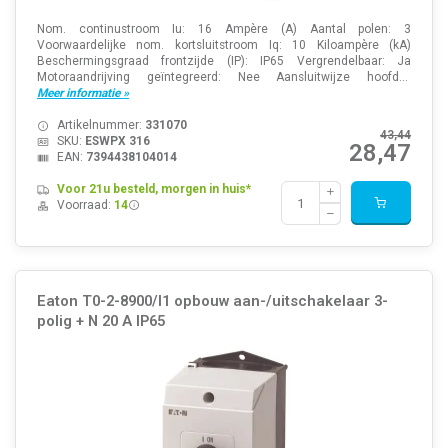
Nom. continustroom Iu: 16 Ampère (A) Aantal polen: 3
Voorwaardelijke nom. kortsluitstroom Iq: 10 Kiloampère (kA)
Beschermingsgraad frontzijde (IP): IP65 Vergrendelbaar: Ja
Motoraandrijving geïntegreerd: Nee Aansluitwijze hoofd...
Meer informatie »
Artikelnummer:
331070
43,44
SKU:
ESWPX 316
28,47
EAN:
7394438104014
Voor 21u besteld, morgen in huis*
Voorraad:
14
Eaton T0-2-8900/I1 opbouw aan-/uitschakelaar 3-
polig + N 20 A IP65