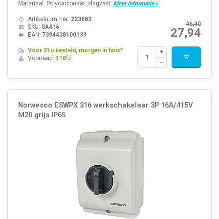
Materiaal: Polycarbonaat, slagvast.
Meer informatie »
Artikelnummer:
223683
46,40
SKU:
SA416
27,94
EAN:
7394438100139
Voor 21u besteld, morgen in huis*
Voorraad:
118
Norwesco ESWPX 316 werkschakelaar 3P 16A/415V
M20 grijs IP65