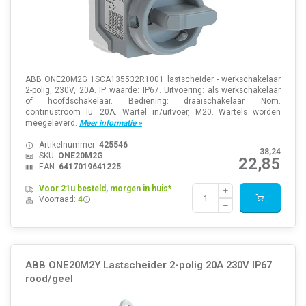
ABB ONE20M2G 1SCA135532R1001 lastscheider - werkschakelaar
2-polig, 230V, 20A. IP waarde: IP67. Uitvoering: als werkschakelaar
of hoofdschakelaar. Bediening: draaischakelaar. Nom.
continustroom Iu: 20A. Wartel in/uitvoer, M20. Wartels worden
meegeleverd.
Meer informatie »
Artikelnummer:
425546
38,24
SKU:
ONE20M2G
22,85
EAN:
6417019641225
Voor 21u besteld, morgen in huis*
Voorraad:
4
ABB ONE20M2Y Lastscheider 2-polig 20A 230V IP67
rood/geel