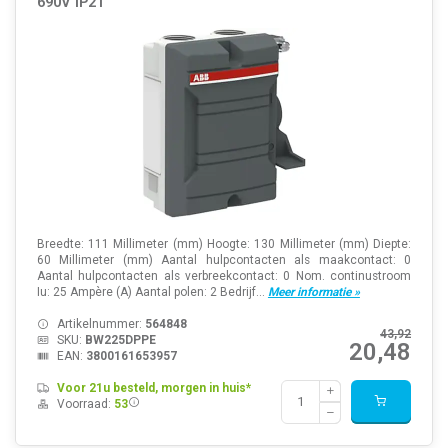
690V IP21
Breedte: 111 Millimeter (mm) Hoogte: 130 Millimeter (mm) Diepte:
60 Millimeter (mm) Aantal hulpcontacten als maakcontact: 0
Aantal hulpcontacten als verbreekcontact: 0 Nom. continustroom
Iu: 25 Ampère (A) Aantal polen: 2 Bedrijf...
Meer informatie »
Artikelnummer:
564848
43,92
SKU:
BW225DPPE
20,48
EAN:
3800161653957
Voor 21u besteld, morgen in huis*
Voorraad:
53