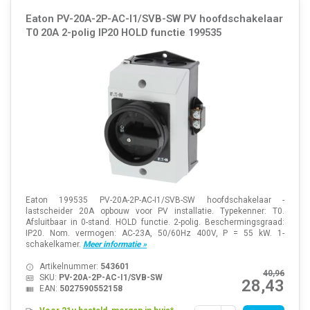
Eaton PV-20A-2P-AC-I1/SVB-SW PV hoofdschakelaar
T0 20A 2-polig IP20 HOLD functie 199535
Eaton 199535 PV-20A-2P-AC-I1/SVB-SW hoofdschakelaar -
lastscheider 20A opbouw voor PV installatie. Typekenner: T0.
Afsluitbaar in 0-stand. HOLD functie. 2-polig. Beschermingsgraad:
IP20. Nom. vermogen: AC-23A, 50/60Hz 400V, P = 55 kW. 1-
schakelkamer.
Meer informatie »
Artikelnummer:
543601
40,96
SKU:
PV-20A-2P-AC-I1/SVB-SW
28,43
EAN:
5027590552158