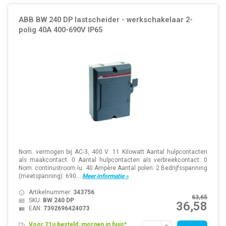
ABB BW 240 DP lastscheider - werkschakelaar 2-
polig 40A 400-690V IP65
Nom. vermogen bij AC-3, 400 V: 11 Kilowatt Aantal hulpcontacten
als maakcontact: 0 Aantal hulpcontacten als verbreekcontact: 0
Nom. continustroom Iu: 40 Ampère Aantal polen: 2 Bedrijfsspanning
(meetspanning): 690...
Meer informatie »
Artikelnummer:
343756
63,65
SKU:
BW 240 DP
36,58
EAN:
7392696424073
Voor 21u besteld, morgen in huis*