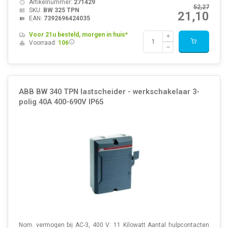
Artikelnummer:
271429
52,27
SKU:
BW 325 TPN
21,10
EAN:
7392696424035
Voor 21u besteld, morgen in huis*
Voorraad:
106
ABB BW 340 TPN lastscheider - werkschakelaar 3-
polig 40A 400-690V IP65
Nom. vermogen bij AC-3, 400 V: 11 Kilowatt Aantal hulpcontacten