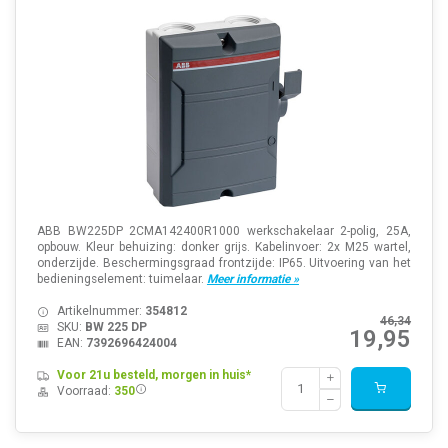
ABB BW225DP 2CMA142400R1000 werkschakelaar 2-polig, 25A,
opbouw. Kleur behuizing: donker grijs. Kabelinvoer: 2x M25 wartel,
onderzijde. Beschermingsgraad frontzijde: IP65. Uitvoering van het
bedieningselement: tuimelaar.
Meer informatie »
Artikelnummer:
354812
46,34
SKU:
BW 225 DP
19,95
EAN:
7392696424004
Voor 21u besteld, morgen in huis*
Voorraad:
350