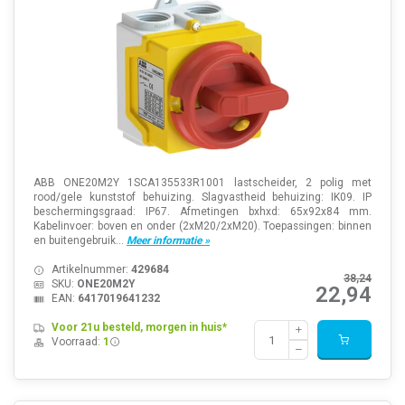
ABB ONE20M2Y 1SCA135533R1001 lastscheider, 2 polig met
rood/gele kunststof behuizing. Slagvastheid behuizing: IK09. IP
beschermingsgraad: IP67. Afmetingen bxhxd: 65x92x84 mm.
Kabelinvoer: boven en onder (2xM20/2xM20). Toepassingen: binnen
en buitengebruik...
Meer informatie »
Artikelnummer:
429684
38,24
SKU:
ONE20M2Y
22,94
EAN:
6417019641232
Voor 21u besteld, morgen in huis*
Voorraad:
1