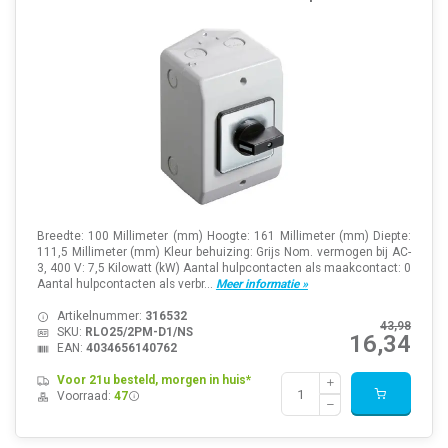
Breedte: 100 Millimeter (mm) Hoogte: 161 Millimeter (mm) Diepte:
111,5 Millimeter (mm) Kleur behuizing: Grijs Nom. vermogen bij AC-
3, 400 V: 7,5 Kilowatt (kW) Aantal hulpcontacten als maakcontact: 0
Aantal hulpcontacten als verbr...
Meer informatie »
Artikelnummer:
316532
43,98
SKU:
RLO25/2PM-D1/NS
16,34
EAN:
4034656140762
Voor 21u besteld, morgen in huis*
Voorraad:
47