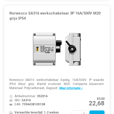
Norwesco SA316 werkschakelaar 3P 16A/500V M20
grijs IP54
Norwesco SA316 werkschakelaar 3-polig, 16A/500V. IP waarde:
IP54. Kleur: grijs. Wartel in-uitvoer: M20. Compacte bouwvorm.
Materiaal: Polycarbonaat, slagvast.
Meer informatie »
Artikelnummer:
352016
37,33
SKU:
SA316
22,68
EAN:
7394438100108
Verwachte levertijd: 1-2 weken