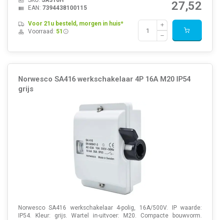
SKU:
SA316H
27,52
EAN:
7394438100115
Voor 21u besteld, morgen in huis*
Voorraad:
51
Norwesco SA416 werkschakelaar 4P 16A M20 IP54
grijs
Norwesco SA416 werkschakelaar 4-polig, 16A/500V. IP waarde:
IP54. Kleur: grijs. Wartel in-uitvoer: M20. Compacte bouwvorm.