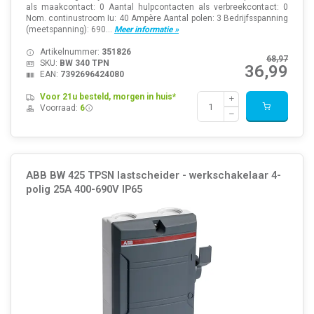
als maakcontact: 0 Aantal hulpcontacten als verbreekcontact: 0
Nom. continustroom Iu: 40 Ampère Aantal polen: 3 Bedrijfsspanning
(meetspanning): 690...
Meer informatie »
Artikelnummer:
351826
68,97
SKU:
BW 340 TPN
36,99
EAN:
7392696424080
Voor 21u besteld, morgen in huis*
Voorraad:
6
ABB BW 425 TPSN lastscheider - werkschakelaar 4-
polig 25A 400-690V IP65