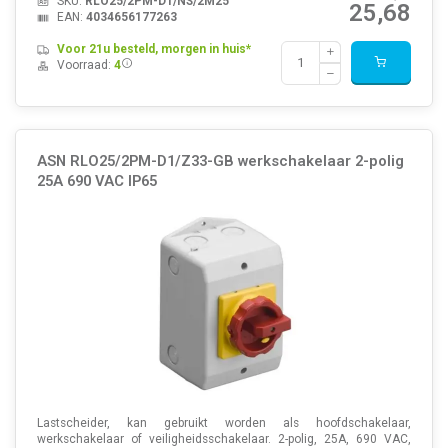
SKU:
RLO25/2PM-D1/NS/2M25
25,68
EAN:
4034656177263
Voor 21u besteld, morgen in huis*
Voorraad:
4
ASN RLO25/2PM-D1/Z33-GB werkschakelaar 2-polig
25A 690 VAC IP65
Lastscheider, kan gebruikt worden als hoofdschakelaar,
werkschakelaar of veiligheidsschakelaar. 2-polig, 25A, 690 VAC,