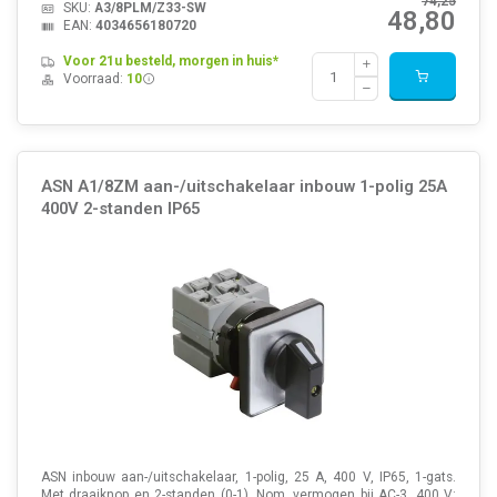
74,25
SKU:
A3/8PLM/Z33-SW
48,80
EAN:
4034656180720
Voor 21u besteld, morgen in huis*
Voorraad:
10
ASN A1/8ZM aan-/uitschakelaar inbouw 1-polig 25A
400V 2-standen IP65
ASN inbouw aan-/uitschakelaar, 1-polig, 25 A, 400 V, IP65, 1-gats.
Met draaiknop en 2-standen (0-1). Nom. vermogen bij AC-3, 400 V: