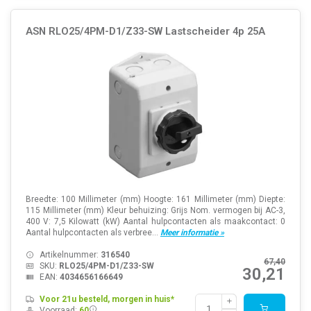
ASN RLO25/4PM-D1/Z33-SW Lastscheider 4p 25A
Breedte: 100 Millimeter (mm) Hoogte: 161 Millimeter (mm) Diepte:
115 Millimeter (mm) Kleur behuizing: Grijs Nom. vermogen bij AC-3,
400 V: 7,5 Kilowatt (kW) Aantal hulpcontacten als maakcontact: 0
Aantal hulpcontacten als verbree...
Meer informatie »
Artikelnummer:
316540
67,40
SKU:
RLO25/4PM-D1/Z33-SW
30,21
EAN:
4034656166649
Voor 21u besteld, morgen in huis*
Voorraad:
60