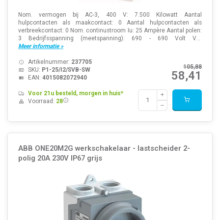
Nom. vermogen bij AC-3, 400 V: 7.500 Kilowatt Aantal
hulpcontacten als maakcontact: 0 Aantal hulpcontacten als
verbreekcontact: 0 Nom. continustroom Iu: 25 Ampère Aantal polen:
3 Bedrijfsspanning (meetspanning): 690 - 690 Volt V...
Meer informatie »
Artikelnummer:
237705
105,88
SKU:
P1-25/I2/SVB-SW
58,41
EAN:
4015082072940
Voor 21u besteld, morgen in huis*
Voorraad:
28
ABB ONE20M2G werkschakelaar - lastscheider 2-
polig 20A 230V IP67 grijs