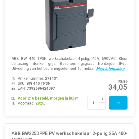
ABB BW 440 TPSN werkschakelaar 4-polig, 40A, 690VAC. Kleur
behuizing: donker grijs. Beschermingsgraad frontzijde: IP65.
Uitvoering van het bedieningselement: tuimelaar.
Meer informatie »
Artikelnummer:
271431
78,89
SKU:
BW 440 TPSN
34,05
EAN:
7392696424097
Voor 21u besteld, morgen in huis*
Voorraad:
282
ABB BW225DPPE PV werkschakelaar 2-polig 25A 400-