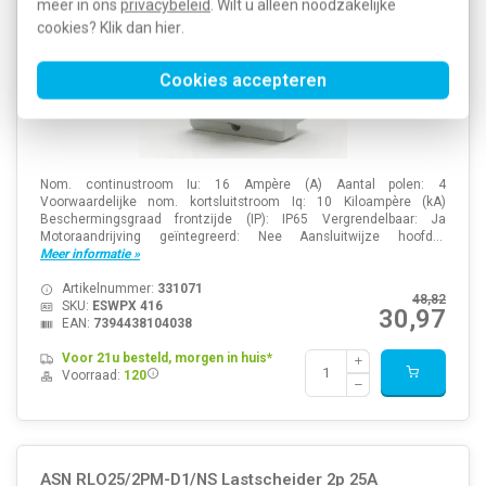
meer in ons
privacybeleid
. Wilt u alleen noodzakelijke
cookies? Klik dan
hier
.
Cookies accepteren
Nom. continustroom Iu: 16 Ampère (A) Aantal polen: 4
Voorwaardelijke nom. kortsluitstroom Iq: 10 Kiloampère (kA)
Beschermingsgraad frontzijde (IP): IP65 Vergrendelbaar: Ja
Motoraandrijving geïntegreerd: Nee Aansluitwijze hoofd...
Meer informatie »
Artikelnummer:
331071
48,82
SKU:
ESWPX 416
30,97
EAN:
7394438104038
Voor 21u besteld, morgen in huis*
Voorraad:
120
ASN RLO25/2PM-D1/NS Lastscheider 2p 25A