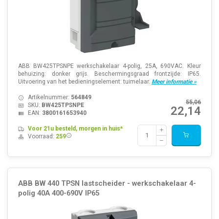
ABB BW425TPSNPE werkschakelaar 4-polig, 25A, 690VAC. Kleur
behuizing: donker grijs. Beschermingsgraad frontzijde: IP65.
Uitvoering van het bedieningselement: tuimelaar.
Meer informatie »
Artikelnummer:
564849
55,06
SKU:
BW425TPSNPE
22,14
EAN:
3800161653940
Voor 21u besteld, morgen in huis*
Voorraad:
259
ABB BW 440 TPSN lastscheider - werkschakelaar 4-
polig 40A 400-690V IP65