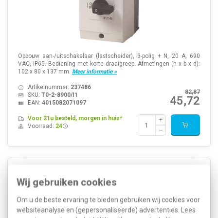
Opbouw aan-/uitschakelaar (lastscheider), 3-polig + N, 20 A, 690
VAC, IP65. Bediening met korte draaigreep. Afmetingen (h x b x d):
102 x 80 x 137 mm.
Meer informatie »
Artikelnummer:
237486
82,87
SKU:
T0-2-8900/I1
45,72
EAN:
4015082071097
Voor 21u besteld, morgen in huis*
Voorraad:
24
Norwesco ESWPX 416 werkschakelaar 4P 16A/415V
Wij gebruiken cookies
M20 grijs IP65
Om u de beste ervaring te bieden gebruiken wij cookies voor
websiteanalyse en (gepersonaliseerde) advertenties. Lees