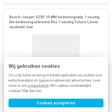
Busch-Jaeger 6230-10-884 bedieningswip 1-voudig
tbv bedieningselement flex 1-voudig Future Linear
studiowit mat
Wij gebruiken cookies
Om u de beste ervaring te bieden gebruiken wij cookies voor
websiteanalyse en (gepersonaliseerde) advertenties. Lees
meer in ons
privacybeleid
. Wilt u alleen noodzakelijke
Busch-Jaeger Future Linear studiowit mat afdekking zonder opdruk
cookies? Klik dan
hier
.
voor bedieningselement flex 1-voudig. Niet geschikt als schakelwip
voor standaard schakelaars, zie omschrijving voor de
bedieningselementen die wel geschikt zijn.
Meer informatie »
Cookies accepteren
Artikelnummer:
443944
11,62
SKU:
6230-10-884