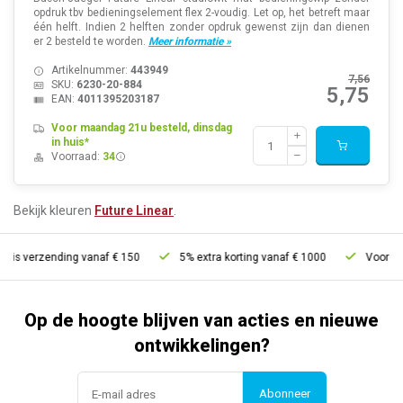
opdruk tbv bedieningselement flex 2-voudig. Let op, het betreft maar
één helft. Indien 2 helften zonder opdruk gewenst zijn dan dienen
er 2 besteld te worden.
Meer informatie »
Artikelnummer:
443949
7,56
SKU:
6230-20-884
5,75
EAN:
4011395203187
Voor maandag 21u besteld, dinsdag
in huis*
Voorraad:
34
Bekijk kleuren
Future Linear
.
tis verzending vanaf € 150
5% extra korting vanaf € 1000
Voor 21u 
Op de hoogte blijven van acties en nieuwe
ontwikkelingen?
Abonneer