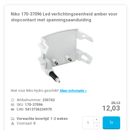
Niko 170-37096 Led verlichtingseenheid amber voor
stopcontact met spanningsaanduiding
Niet voor Niko Hydro geschikt!
Meer informatie »
Artikelnummer:
230742
25,12
SKU:
170-37096
12,03
EAN:
5413736234970
Verwachte levertijd: 1-2 weken
Voorraad:
0