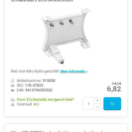
schakelaars schroefklemmen
Niet voor Niko Hydro geschikt!
Meer informatie »
Artikelnummer:
515030
14,14
SKU:
170-37023
6,82
EAN:
5413736352322
Voor 21u besteld, morgen in huis*
Voorraad:
4