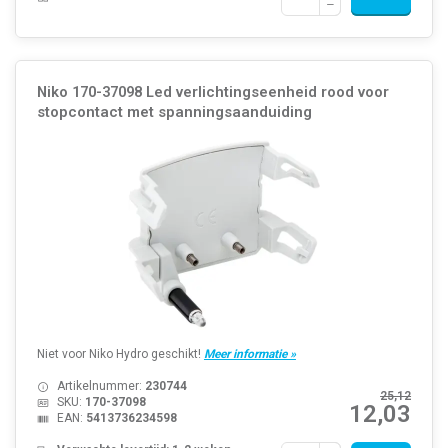
Niko 170-37098 Led verlichtingseenheid rood voor
stopcontact met spanningsaanduiding
Niet voor Niko Hydro geschikt!
Meer informatie »
Artikelnummer:
230744
25,12
SKU:
170-37098
12,03
EAN:
5413736234598