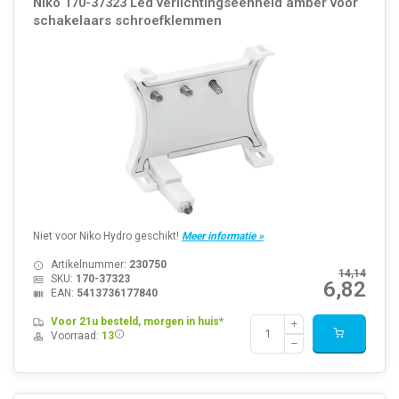
Niko 170-37323 Led verlichtingseenheid amber voor
schakelaars schroefklemmen
Niet voor Niko Hydro geschikt!
Meer informatie »
Artikelnummer:
230750
14,14
SKU:
170-37323
6,82
EAN:
5413736177840
Voor 21u besteld, morgen in huis*
Voorraad:
13