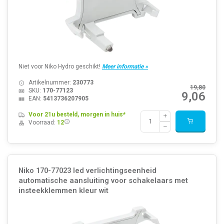
Niet voor Niko Hydro geschikt!
Meer informatie »
Artikelnummer:
230773
19,80
SKU:
170-77123
9,06
EAN:
5413736207905
Voor 21u besteld, morgen in huis*
Voorraad:
12
Niko 170-77023 led verlichtingseenheid
automatische aansluiting voor schakelaars met
insteekklemmen kleur wit