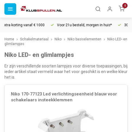
0
g vanaf € 1000
Voor 21u besteld, morgen in huis*
30 dagen retourre
Home
Schakelmateriaal
Niko
Niko basiselementen
Niko LED- en
glimlampjes
Niko LED- en glimlampjes
Er zijn verschillende soorten lampjes voor diverse toepassingen, bij
ieder artikel staat vermeld waar het voor geschikt is en welke kleur
het is.
Niko 170-77123 Led verlichtingseenheid blauw voor
schakelaars insteekklemmen