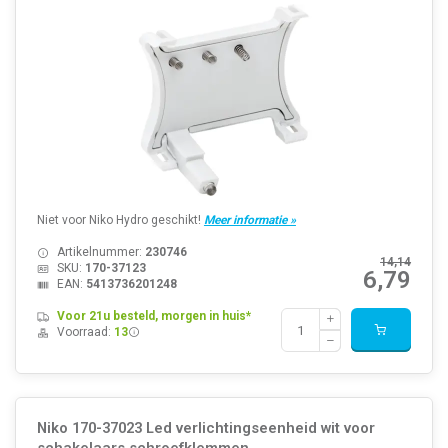
Niet voor Niko Hydro geschikt!
Meer informatie »
Artikelnummer:
230746
14,14
SKU:
170-37123
6,79
EAN:
5413736201248
Voor 21u besteld, morgen in huis*
Voorraad:
13
Niko 170-37023 Led verlichtingseenheid wit voor