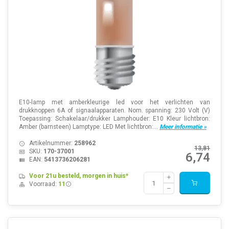
E10-lamp met amberkleurige led voor het verlichten van
drukknoppen 6A of signaalapparaten. Nom. spanning: 230 Volt (V)
Toepassing: Schakelaar/drukker Lamphouder: E10 Kleur lichtbron:
Amber (barnsteen) Lamptype: LED Met lichtbron:...
Meer informatie »
Artikelnummer:
258962
13,81
SKU:
170-37001
6,74
EAN:
5413736206281
Voor 21u besteld, morgen in huis*
Voorraad:
11