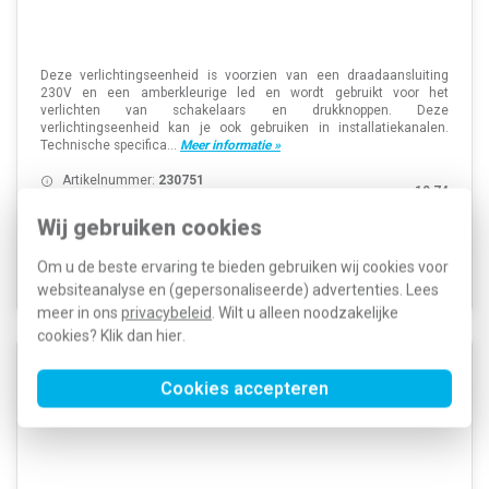
Deze verlichtingseenheid is voorzien van een draadaansluiting
230V en een amberkleurige led en wordt gebruikt voor het
verlichten van schakelaars en drukknoppen. Deze
verlichtingseenheid kan je ook gebruiken in installatiekanalen.
Technische specifica...
Meer informatie »
Artikelnummer:
230751
10,74
SKU:
170-37423
4,91
EAN:
5413736178861
Wij gebruiken cookies
Voor 21u besteld, morgen in huis*
Om u de beste ervaring te bieden gebruiken wij cookies voor
Voorraad:
6
websiteanalyse en (gepersonaliseerde) advertenties. Lees
meer in ons
privacybeleid
. Wilt u alleen noodzakelijke
cookies? Klik dan
hier
.
Niko 170-37823 verlichtingseenheid met draden 230V
Cookies accepteren
met groen led voor schakelaar