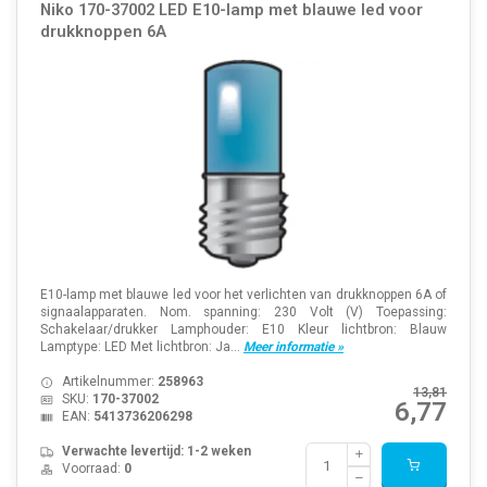
Niko 170-37002 LED E10-lamp met blauwe led voor
drukknoppen 6A
E10-lamp met blauwe led voor het verlichten van drukknoppen 6A of
signaalapparaten. Nom. spanning: 230 Volt (V) Toepassing:
Schakelaar/drukker Lamphouder: E10 Kleur lichtbron: Blauw
Lamptype: LED Met lichtbron: Ja...
Meer informatie »
Artikelnummer:
258963
13,81
SKU:
170-37002
6,77
EAN:
5413736206298
Verwachte levertijd: 1-2 weken
Voorraad:
0