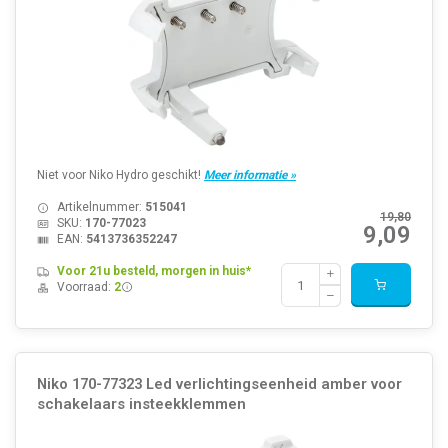
Niet voor Niko Hydro geschikt!
Meer informatie »
Artikelnummer:
515041
19,80
SKU:
170-77023
9,09
EAN:
5413736352247
Voor 21u besteld, morgen in huis*
Voorraad:
2
Niko 170-77323 Led verlichtingseenheid amber voor
schakelaars insteekklemmen